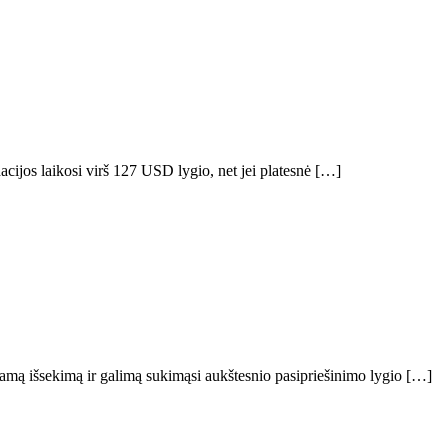
cijos laikosi virš 127 USD lygio, net jei platesnė […]
giamą išsekimą ir galimą sukimąsi aukštesnio pasipriešinimo lygio […]