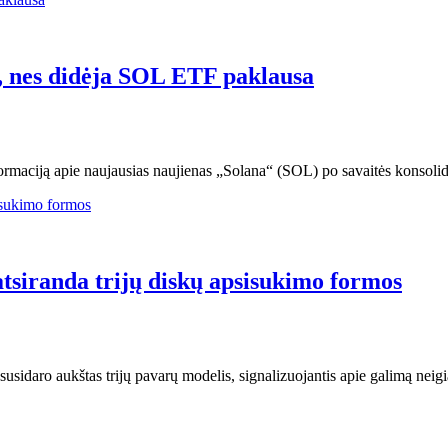
D, nes didėja SOL ETF paklausa
rmaciją apie naujausias naujienas „Solana“ (SOL) po savaitės konsolida
 atsiranda trijų diskų apsisukimo formos
susidaro aukštas trijų pavarų modelis, signalizuojantis apie galimą nei