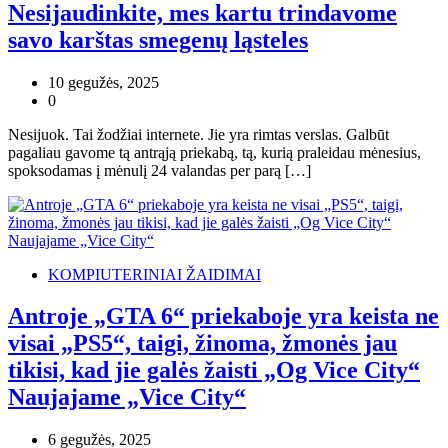
Nesijaudinkite, mes kartu trindavome
savo karštas smegenų ląsteles
10 gegužės, 2025
0
Nesijuok. Tai žodžiai internete. Jie yra rimtas verslas. Galbūt
pagaliau gavome tą antrąją priekabą, tą, kurią praleidau mėnesius,
spoksodamas į mėnulį 24 valandas per parą […]
KOMPIUTERINIAI ŽAIDIMAI
Antroje „GTA 6“ priekaboje yra keista ne
visai „PS5“, taigi, žinoma, žmonės jau
tikisi, kad jie galės žaisti „Og Vice City“
Naujajame „Vice City“
6 gegužės, 2025