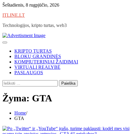
Skip
Šeštadienis, 8 rugpjūčio, 2026
to
ITLINE.LT
content
Technologijos, kripto turtas, web3
KRIPTO TURTAS
BLOKŲ GRANDINĖS
KOMPIUTERINIAI ŽAIDIMAI
VIRTUALI REALYBĖ
PASLAUGOS
Ieškoti:
Žyma:
GTA
Home
GTA