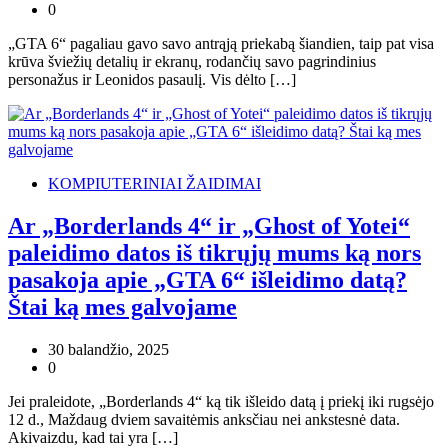
0
„GTA 6“ pagaliau gavo savo antrąją priekabą šiandien, taip pat visa
krūva šviežių detalių ir ekranų, rodančių savo pagrindinius
personažus ir Leonidos pasaulį. Vis dėlto […]
KOMPIUTERINIAI ŽAIDIMAI
Ar „Borderlands 4“ ir „Ghost of Yotei“
paleidimo datos iš tikrųjų mums ką nors
pasakoja apie „GTA 6“ išleidimo datą?
Štai ką mes galvojame
30 balandžio, 2025
0
Jei praleidote, „Borderlands 4“ ką tik išleido datą į priekį iki rugsėjo
12 d., Maždaug dviem savaitėmis anksčiau nei ankstesnė data.
Akivaizdu, kad tai yra […]