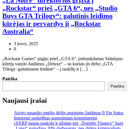
„La Noire“ direktorius grįžta į
„Rockstar“ prieš „GTA 6“, nes „Studio
Buys GTA Trilogy“: galutinis leidimo
kūrėjas ir pervardys jį „Rockstar
Australia“
3 kovo, 2025
0
„Rockstar Games“ įsigijo prieš „GTA 6“, pritraukdamas Sidnėjaus
kūrėjų vaizdo žaidimus „Deluxe“ – su kuriais jis dirbo „GTA
Trilogy: galutiniame leidime“ – į raukšlę ir […]
Paieška
Paieška
Naujausi įrašai
Atviro pasaulio smėlio dėžės auginimo žaidimas 9 Yin Sutra:
Immortal paskelbtas asmeniniam kompiuteriui
cbXRP gauna paskolą ir užstatą per „Doppler Finance“ bazę
„Luno“ sumažina 20% darbuotojų, nes didėja kriptovaliutų