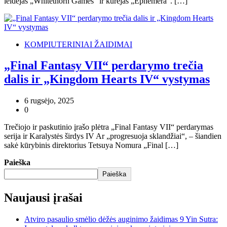
leidėjas „Whitethorn Games“ ir kūrėjas „Ephemera“. […]
KOMPIUTERINIAI ŽAIDIMAI
„Final Fantasy VII“ perdarymo trečia
dalis ir „Kingdom Hearts IV“ vystymas
6 rugsėjo, 2025
0
Trečiojo ir paskutinio įrašo plėtra „Final Fantasy VII“ perdarymas
serija ir Karalystės širdys IV Ar „progresuoja sklandžiai“, – šiandien
sakė kūrybinis direktorius Tetsuya Nomura „Final […]
Paieška
Paieška
Naujausi įrašai
Atviro pasaulio smėlio dėžės auginimo žaidimas 9 Yin Sutra: