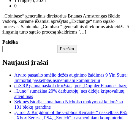
15 rugsėjo, 2025
0
„Coinbase“ generalinis direktorius Brianas Armstrongas išleido
vadovą, kuriame išsamiai aprašytas „Exchange“ turto sąrašo
procesas. Santrauka „Coinbase“ generalinis direktorius atskleidžia 5
žingsnių turto sąrašo procesą skaidriems […]
Paieška
Paieška
Naujausi įrašai
Atviro pasaulio smėlio dėžės auginimo žaidimas 9 Yin Sutra:
Immortal paskelbtas asmeniniam kompiuteriui
cbXRP gauna paskolą ir užstatą per „Doppler Finance“ bazę
„Luno“ sumažina 20% darbuotojų, nes didėja kriptovaliutų
atleidimas
Sėkmės istorija: Jonathano Nicholso mokymosi kelionė su
101 blokų grandine
„Croc 2: Kingdom of the Gobbos Remaster“ paskelbtas PS5,
„Xbox Series“, PS4, „Switch“ ir asmeniniam kompiuteriui