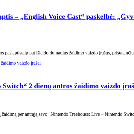
ptis – „English Voice Cast“ paskelbė: „Gy
os paslaptistaip pat išleido du naujus žaidimo vaizdo įrašus, pristatan
Switch“ 2 dienų antros žaidimo vaizdo įraš
aidimą per antrąją savo „Nintendo Treehouse: Live – Nintendo Switch 