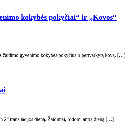
venimo kokybės pokyčiai“ ir „Kovos“
čius žaidimo gyvenimo kokybės pokyčius ir pertvarkytą kovą. […]
ai
2“ transliacijos dieną. Žaidimai, rodomi antrą dieną […]