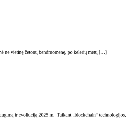
aėmė ne vietinę žetonų bendruomenę, po kelerių metų […]
 augimą ir evoliuciją 2025 m., Taikant „blockchain“ technologijos,