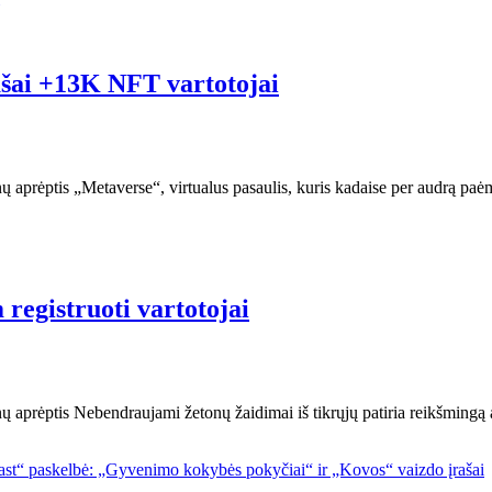
ašai +13K NFT vartotojai
nų aprėptis „Metaverse“, virtualus pasaulis, kuris kadaise per audrą p
registruoti vartotojai
nų aprėptis Nebendraujami žetonų žaidimai iš tikrųjų patiria reikšmingą