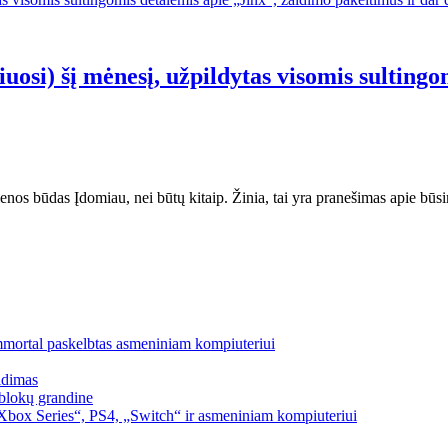
uosi) šį mėnesį, užpildytas visomis sulting
ienos būdas Įdomiau, nei būtų kitaip. Žinia, tai yra pranešimas apie būs
mmortal paskelbtas asmeniniam kompiuteriui
idimas
blokų grandine
box Series“, PS4, „Switch“ ir asmeniniam kompiuteriui