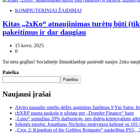
KOMPIUTERINIAI ŽAIDIMAI
Kitas „2xKo“ atnaujinimas turėtų būti (tiki
pakeitimus ir dar daugiau
15 kovo, 2025
0
Tai nėra grąžtas! Socialinėje žiniasklaidoje pasirodė naujos 2xko nauj
Paieška
Paieška
Naujausi įrašai
Atviro pasaulio smėlio dėžės auginimo žaidimas 9 Yin Sutra: I
cbXRP gauna paskolą ir užstatą per „Doppler Finance“ bazę
„Luno“ sumažina 20% darbuotojų, nes didėja kriptovaliutų atle
Sėkmės istorija: Jonathano Nicholso mokymosi kelionė su 101 
„Croc 2: Kingdom of the Gobbos Remaster“ paskelbtas PS5, „X