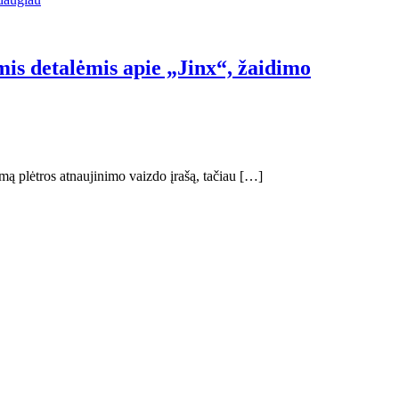
omis detalėmis apie „Jinx“, žaidimo
imą plėtros atnaujinimo vaizdo įrašą, tačiau […]