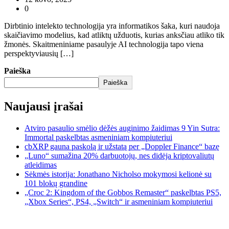
0
Dirbtinio intelekto technologija yra informatikos šaka, kuri naudoja
skaičiavimo modelius, kad atliktų užduotis, kurias anksčiau atliko tik
žmonės. Skaitmeniniame pasaulyje AI technologija tapo viena
perspektyviausių […]
Paieška
Paieška
Naujausi įrašai
Atviro pasaulio smėlio dėžės auginimo žaidimas 9 Yin Sutra:
Immortal paskelbtas asmeniniam kompiuteriui
cbXRP gauna paskolą ir užstatą per „Doppler Finance“ bazę
„Luno“ sumažina 20% darbuotojų, nes didėja kriptovaliutų
atleidimas
Sėkmės istorija: Jonathano Nicholso mokymosi kelionė su
101 blokų grandine
„Croc 2: Kingdom of the Gobbos Remaster“ paskelbtas PS5,
„Xbox Series“, PS4, „Switch“ ir asmeniniam kompiuteriui