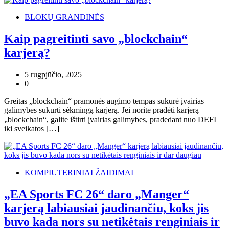
BLOKŲ GRANDINĖS
Kaip pagreitinti savo „blockchain“
karjerą?
5 rugpjūčio, 2025
0
Greitas „blockchain“ pramonės augimo tempas sukūrė įvairias
galimybes sukurti sėkmingą karjerą. Jei norite pradėti karjerą
„blockchain“, galite ištirti įvairias galimybes, pradedant nuo DEFI
iki sveikatos […]
KOMPIUTERINIAI ŽAIDIMAI
„EA Sports FC 26“ daro „Manger“
karjerą labiausiai jaudinančiu, koks jis
buvo kada nors su netikėtais renginiais ir