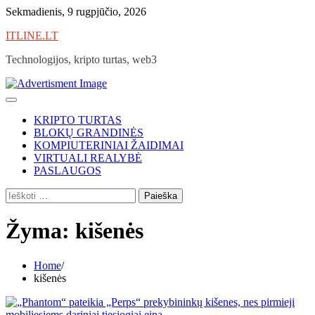
Skip
Sekmadienis, 9 rugpjūčio, 2026
to
ITLINE.LT
content
Technologijos, kripto turtas, web3
KRIPTO TURTAS
BLOKŲ GRANDINĖS
KOMPIUTERINIAI ŽAIDIMAI
VIRTUALI REALYBĖ
PASLAUGOS
Ieškoti:
Žyma:
kišenės
Home
kišenės