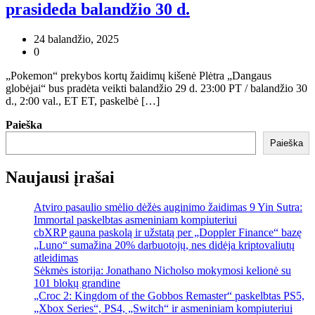
prasideda balandžio 30 d.
24 balandžio, 2025
0
„Pokemon“ prekybos kortų žaidimų kišenė Plėtra „Dangaus
globėjai“ bus pradėta veikti balandžio 29 d. 23:00 PT / balandžio 30
d., 2:00 val., ET ET, paskelbė […]
Paieška
Paieška
Naujausi įrašai
Atviro pasaulio smėlio dėžės auginimo žaidimas 9 Yin Sutra:
Immortal paskelbtas asmeniniam kompiuteriui
cbXRP gauna paskolą ir užstatą per „Doppler Finance“ bazę
„Luno“ sumažina 20% darbuotojų, nes didėja kriptovaliutų
atleidimas
Sėkmės istorija: Jonathano Nicholso mokymosi kelionė su
101 blokų grandine
„Croc 2: Kingdom of the Gobbos Remaster“ paskelbtas PS5,
„Xbox Series“, PS4, „Switch“ ir asmeniniam kompiuteriui