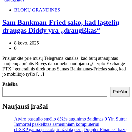
BLOKŲ GRANDINĖS
Sam Bankman-Fried sako, kad ląstelių
draugas Diddy yra „draugiškas“
8 kovo, 2025
0
Prisijunkite prie mūsų Telegrama kanalas, kad būtų atnaujintas
naujienų aprėptis Buvęs dabar nebenaudojamo „Crypto Exchange
FTX“ generalinis direktorius Samas Bankmanas-Friedas sako, kad
jo mobiliojo ryšio […]
Paieška
Paieška
Naujausi įrašai
Atviro pasaulio smėlio dėžės auginimo žaidimas 9 Yin Sutra:
Immortal paskelbtas asmeniniam kompiuteriui
cbXRP gauna paskolą ir užstatą per „Doppler Finance“ bazę