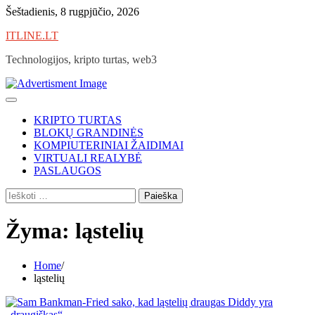
Skip
Šeštadienis, 8 rugpjūčio, 2026
to
ITLINE.LT
content
Technologijos, kripto turtas, web3
KRIPTO TURTAS
BLOKŲ GRANDINĖS
KOMPIUTERINIAI ŽAIDIMAI
VIRTUALI REALYBĖ
PASLAUGOS
Ieškoti:
Žyma:
ląstelių
Home
ląstelių