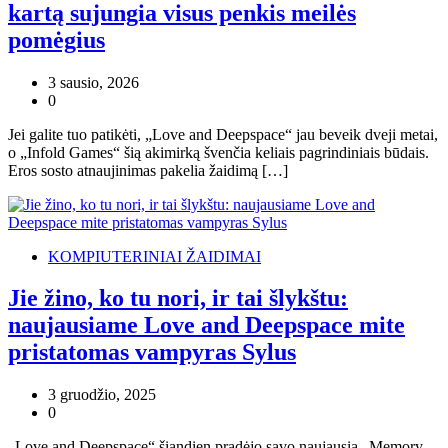
kartą sujungia visus penkis meilės
pomėgius
3 sausio, 2026
0
Jei galite tuo patikėti, „Love and Deepspace“ jau beveik dveji metai,
o „Infold Games“ šią akimirką švenčia keliais pagrindiniais būdais.
Eros sosto atnaujinimas pakelia žaidimą […]
KOMPIUTERINIAI ŽAIDIMAI
Jie žino, ko tu nori, ir tai šlykštu:
naujausiame Love and Deepspace mite
pristatomas vampyras Sylus
3 gruodžio, 2025
0
„Love and Deepspace“ šiandien pradėjo savo naujausią „Memory