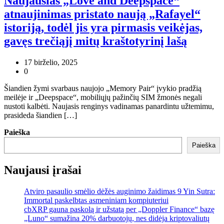
Naujausias „Love and Deepspace“
atnaujinimas pristato naują „Rafayel“
istoriją, todėl jis yra pirmasis veikėjas,
gavęs trečiąjį mitų kraštotyrinį lašą
17 birželio, 2025
0
Šiandien žymi svarbaus naujojo „Memory Pair“ įvykio pradžią
meilėje ir „Deepspace“, mobiliųjų pažinčių SIM žmonės negali
nustoti kalbėti. Naujasis renginys vadinamas panardintu užtemimu,
prasideda šiandien […]
Paieška
Paieška
Naujausi įrašai
Atviro pasaulio smėlio dėžės auginimo žaidimas 9 Yin Sutra:
Immortal paskelbtas asmeniniam kompiuteriui
cbXRP gauna paskolą ir užstatą per „Doppler Finance“ bazę
„Luno“ sumažina 20% darbuotojų, nes didėja kriptovaliutų