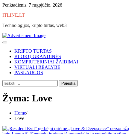
Skip
Penktadienis, 7 rugpjūčio, 2026
to
ITLINE.LT
content
Technologijos, kripto turtas, web3
KRIPTO TURTAS
BLOKŲ GRANDINĖS
KOMPIUTERINIAI ŽAIDIMAI
VIRTUALI REALYBĖ
PASLAUGOS
Ieškoti:
Žyma:
Love
Home
Love