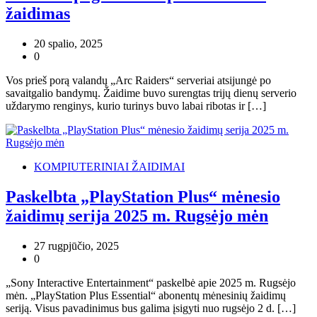
žaidimas
20 spalio, 2025
0
Vos prieš porą valandų „Arc Raiders“ serveriai atsijungė po
savaitgalio bandymų. Žaidime buvo surengtas trijų dienų serverio
uždarymo renginys, kurio turinys buvo labai ribotas ir […]
KOMPIUTERINIAI ŽAIDIMAI
Paskelbta „PlayStation Plus“ mėnesio
žaidimų serija 2025 m. Rugsėjo mėn
27 rugpjūčio, 2025
0
„Sony Interactive Entertainment“ paskelbė apie 2025 m. Rugsėjo
mėn. „PlayStation Plus Essential“ abonentų mėnesinių žaidimų
seriją. Visus pavadinimus bus galima įsigyti nuo rugsėjo 2 d. […]