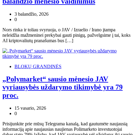
balandžio mėnesio vaidinimus
3 balandžio, 2026
0
Nors rinka ir toliau svyruoja, o JAV / Izraelio / Irano įtampa
neleidžia mažmeninei prekybai gauti pinigų, pažvelgsime į tai, koks
AI kriptovaliutų pranašumas bus […]
BLOKŲ GRANDINĖS
„Polymarket“ sausio mėnesio JAV
vyriausybės uždarymo tikimybė yra 79
proc.
15 vasario, 2026
0
Prisijunkite prie mūsų Telegrama kanalą, kad gautumėte naujausią
informaciją apie naujausias naujienas Polimarketo investuotojai
dabar stato 79% lažybų, kad JAV vyriausybė vėl užsidarys iki sausio