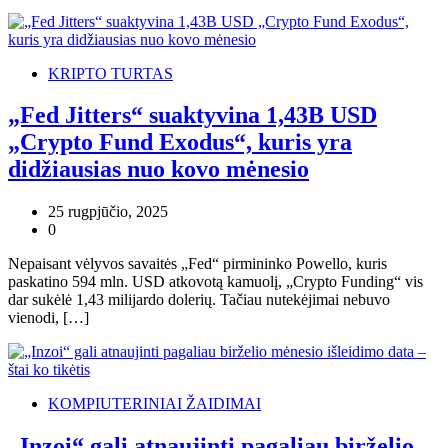
KRIPTO TURTAS
„Fed Jitters“ suaktyvina 1,43B USD
„Crypto Fund Exodus“, kuris yra
didžiausias nuo kovo mėnesio
25 rugpjūčio, 2025
0
Nepaisant vėlyvos savaitės „Fed“ pirmininko Powello, kuris
paskatino 594 mln. USD atkovotą kamuolį, „Crypto Funding“ vis
dar sukėlė 1,43 milijardo dolerių. Tačiau nutekėjimai nebuvo
vienodi, […]
KOMPIUTERINIAI ŽAIDIMAI
„Inzoi“ gali atnaujinti pagaliau birželio