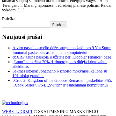
tariamai susijusį su didelio masto elektros energijos vagyste Hulu
Terenganu ir Marang rajonuose, trečiadienį pranešė policija. Reidai,
vykdomi […]
Paieška
Paieška
Naujausi įrašai
Atviro pasaulio smėlio dėžės auginimo žaidimas 9 Yin Sutra:
Immortal paskelbtas asmeniniam kompiuteriui
cbXRP gauna paskolą ir užstatą per „Doppler Finance“ bazę
„Luno“ sumažina 20% darbuotojų, nes didėja kriptovaliutų
atleidimas
Sėkmės istorija: Jonathano Nicholso mokymosi kelionė su
101 blokų grandine
„Croc 2: Kingdom of the Gobbos Remaster“ paskelbtas PS5,
„Xbox Series“, PS4, „Switch“ ir asmeniniam kompiuteriui
WEBSTUDIO.LT
© SKAITMENINIO MARKETINGO