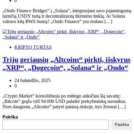
0
„Ondo Finance Bridges“ į „Solana“, integruojant savo pajamingumą
turinčią USDY turtą ir decentralizuotą tikrinimo tinklą. Ar Solana
vairuos kitą RWA bumą? „Ondo Finance“ yra realaus […]
KRIPTO TURTAS
Trijų geriausių „Altcoins“ pirkti, išskyrus
„XRP“, „Dogecoin“, „Solana“ ir „Ondo“
24 balandžio, 2025
0
„Crypto Market“ konsoliduoja po mitingo anksčiau šią savaitę;
„Bitcoin“ grąža virš 94 000 USD palaikė prekybininkų nuotaikas.
Nors dauguma „Altcoins“ patyrė pataisą rinkoje, trys žetonai […]
Paieška
Paieška