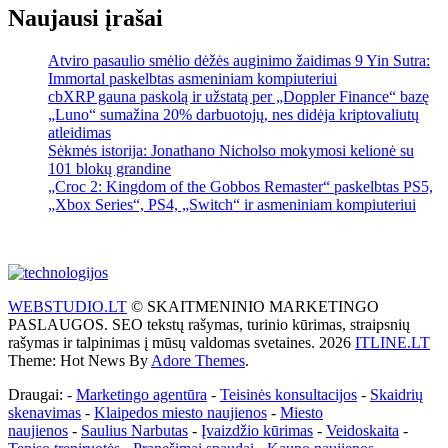
Naujausi įrašai
Atviro pasaulio smėlio dėžės auginimo žaidimas 9 Yin Sutra:
Immortal paskelbtas asmeniniam kompiuteriui
cbXRP gauna paskolą ir užstatą per „Doppler Finance“ bazę
„Luno“ sumažina 20% darbuotojų, nes didėja kriptovaliutų
atleidimas
Sėkmės istorija: Jonathano Nicholso mokymosi kelionė su
101 blokų grandine
„Croc 2: Kingdom of the Gobbos Remaster“ paskelbtas PS5,
„Xbox Series“, PS4, „Switch“ ir asmeniniam kompiuteriui
WEBSTUDIO.LT
© SKAITMENINIO MARKETINGO
PASLAUGOS. SEO tekstų rašymas, turinio kūrimas, straipsnių
rašymas ir talpinimas į mūsų valdomas svetaines. 2026
ITLINE.LT
Theme: Hot News By
Adore Themes
.
Draugai: -
Marketingo agentūra
-
Teisinės konsultacijos
-
Skaidrių
skenavimas
-
Klaipedos miesto naujienos
-
Miesto
naujienos
-
Saulius Narbutas
-
Įvaizdžio kūrimas
-
Veidoskaita
-