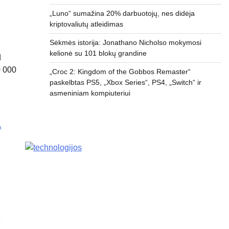
„Luno“ sumažina 20% darbuotojų, nes didėja
kriptovaliutų atleidimas
Sėkmės istorija: Jonathano Nicholso mokymosi
kelionė su 101 blokų grandine
d
0 000
„Croc 2: Kingdom of the Gobbos Remaster“
paskelbtas PS5, „Xbox Series“, PS4, „Switch“ ir
asmeniniam kompiuteriui
e