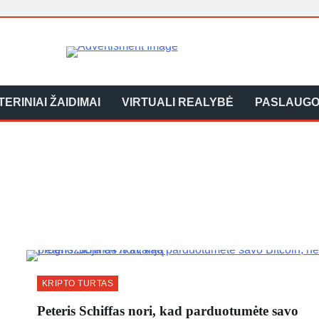
ERINIAI ŽAIDIMAI
VIRTUALI REALYBĖ
PASLAUG
KRIPTO TURTAS
Peteris Schiffas nori, kad parduotumėte savo