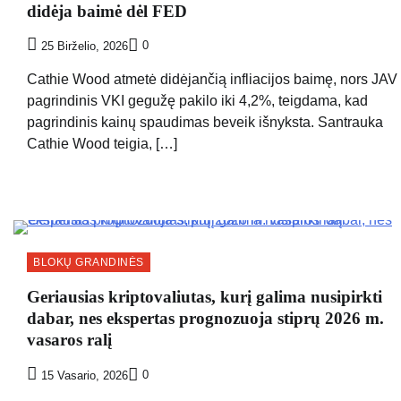
didėja baimė dėl FED
0
25 Birželio, 2026
Cathie Wood atmetė didėjančią infliacijos baimę, nors JAV
pagrindinis VKI gegužę pakilo iki 4,2%, teigdama, kad
pagrindinis kainų spaudimas beveik išnyksta. Santrauka
Cathie Wood teigia, […]
BLOKŲ GRANDINĖS
Geriausias kriptovaliutas, kurį galima nusipirkti
dabar, nes ekspertas prognozuoja stiprų 2026 m.
vasaros ralį
0
15 Vasario, 2026