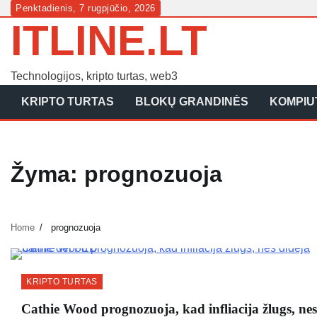
Skip
Penktadienis, 7 rugpjūčio, 2026
ITLINE.LT
to
content
Technologijos, kripto turtas, web3
KRIPTO TURTAS
BLOKŲ GRANDINĖS
KOMPIUT
Žyma:
prognozuoja
Home
prognozuoja
KRIPTO TURTAS
Cathie Wood prognozuoja, kad infliacija žlugs, nes