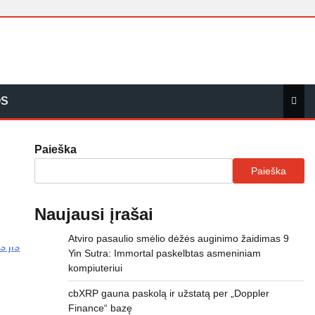
OS
Paieška
Paieška
Naujausi įrašai
Atviro pasaulio smėlio dėžės auginimo žaidimas 9
Yin Sutra: Immortal paskelbtas asmeniniam
kompiuteriui
cbXRP gauna paskolą ir užstatą per „Doppler
Finance“ bazę