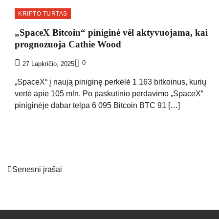
KRIPTO TURTAS
„SpaceX Bitcoin“ piniginė vėl aktyvuojama, kai
prognozuoja Cathie Wood
0
27 Lapkričio, 2025
„SpaceX“ į naują piniginę perkėlė 1 163 bitkoinus, kurių
vertė apie 105 mln. Po paskutinio perdavimo „SpaceX“
piniginėje dabar telpa 6 095 Bitcoin BTC 91 […]
Navigacija
Senesni įrašai
tarp
įrašų