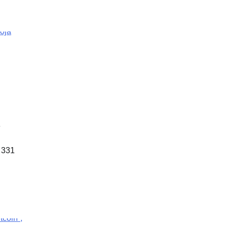
e
6 331