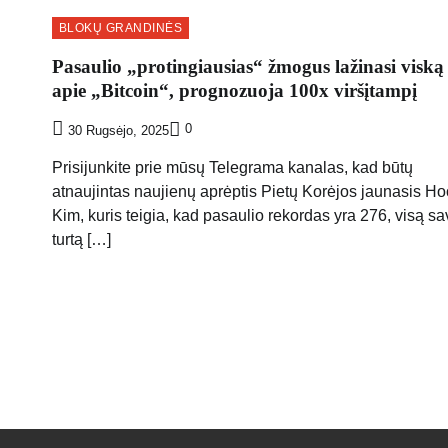
BLOKŲ GRANDINĖS
Pasaulio „protingiausias“ žmogus lažinasi viską
apie „Bitcoin“, prognozuoja 100x viršįtampį
0
30 Rugsėjo, 2025
Prisijunkite prie mūsų Telegrama kanalas, kad būtų
atnaujintas naujienų aprėptis Pietų Korėjos jaunasis H
Kim, kuris teigia, kad pasaulio rekordas yra 276, visą s
turtą […]