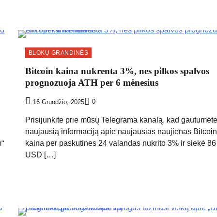
BLOKŲ GRANDINĖS
Bitcoin kaina nukrenta 3%, nes pilkos spalvos
prognozuoja ATH per 6 mėnesius
0
16 Gruodžio, 2025
Prisijunkite prie mūsų Telegrama kanalą, kad gautumėt
naujausią informaciją apie naujausias naujienas Bitcoin
m“
kaina per paskutines 24 valandas nukrito 3% ir siekė 8
USD […]