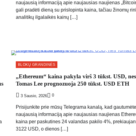
naujausią informaciją apie naujausias naujienas „Bitcoi
gali pradėti dieną su prislopinta kaina, tačiau žinomų ri
analitikų ilgalaikės kainų […]
BLOKŲ GRANDINĖS
„Ethereum“ kaina pakyla virš 3 tūkst. USD, nes
us
Tomas Lee prognozuoja 250 tūkst. USD ETH
0
3 Sausio, 2026
Prisijunkite prie mūsų Telegrama kanalą, kad gautumėt
naujausią informaciją apie naujausias naujienas Ether
a
kaina per paskutines 24 valandas pakilo 4%, prekiaujan
3122 USD, o dienos […]