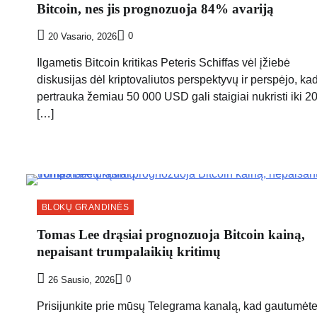
Bitcoin, nes jis prognozuoja 84% avariją
0
20 Vasario, 2026
Ilgametis Bitcoin kritikas Peteris Schiffas vėl įžiebė
diskusijas dėl kriptovaliutos perspektyvų ir perspėjo, ka
pertrauka žemiau 50 000 USD gali staigiai nukristi iki 2
[…]
BLOKŲ GRANDINĖS
Tomas Lee drąsiai prognozuoja Bitcoin kainą,
nepaisant trumpalaikių kritimų
0
26 Sausio, 2026
Prisijunkite prie mūsų Telegrama kanalą, kad gautumėt