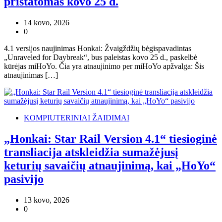
pristatomas kovo 25 d.
14 kovo, 2026
0
4.1 versijos naujinimas Honkai: Žvaigždžių bėgispavadintas
„Unraveled for Daybreak“, bus paleistas kovo 25 d., paskelbė
kūrėjas miHoYo. Čia yra atnaujinimo per miHoYo apžvalga: Šis
atnaujinimas […]
KOMPIUTERINIAI ŽAIDIMAI
„Honkai: Star Rail Version 4.1“ tiesioginė
transliacija atskleidžia sumažėjusį
keturių savaičių atnaujinimą, kai „HoYo“
pasivijo
13 kovo, 2026
0