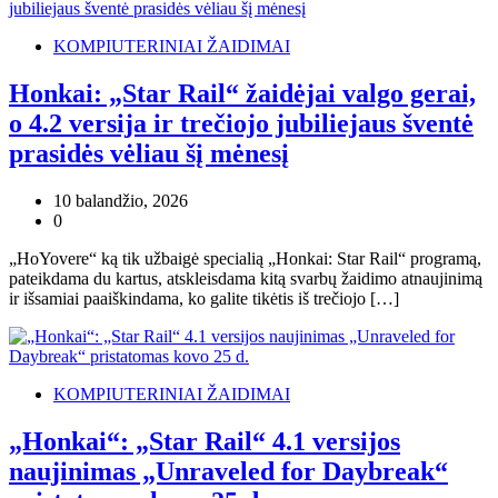
KOMPIUTERINIAI ŽAIDIMAI
Honkai: „Star Rail“ žaidėjai valgo gerai,
o 4.2 versija ir trečiojo jubiliejaus šventė
prasidės vėliau šį mėnesį
10 balandžio, 2026
0
„HoYovere“ ką tik užbaigė specialią „Honkai: Star Rail“ programą,
pateikdama du kartus, atskleisdama kitą svarbų žaidimo atnaujinimą
ir išsamiai paaiškindama, ko galite tikėtis iš trečiojo […]
KOMPIUTERINIAI ŽAIDIMAI
„Honkai“: „Star Rail“ 4.1 versijos
naujinimas „Unraveled for Daybreak“