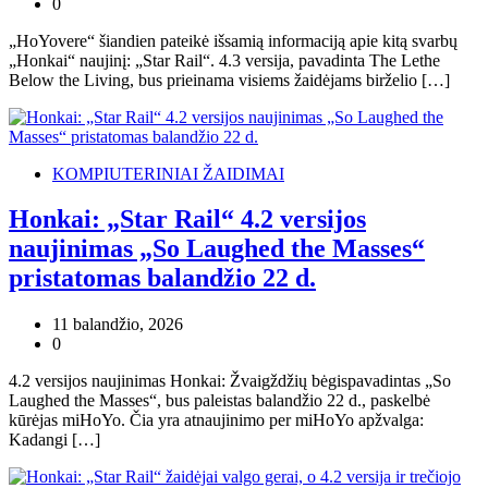
0
„HoYovere“ šiandien pateikė išsamią informaciją apie kitą svarbų
„Honkai“ naujinį: „Star Rail“. 4.3 versija, pavadinta The Lethe
Below the Living, bus prieinama visiems žaidėjams birželio […]
KOMPIUTERINIAI ŽAIDIMAI
Honkai: „Star Rail“ 4.2 versijos
naujinimas „So Laughed the Masses“
pristatomas balandžio 22 d.
11 balandžio, 2026
0
4.2 versijos naujinimas Honkai: Žvaigždžių bėgispavadintas „So
Laughed the Masses“, bus paleistas balandžio 22 d., paskelbė
kūrėjas miHoYo. Čia yra atnaujinimo per miHoYo apžvalga:
Kadangi […]