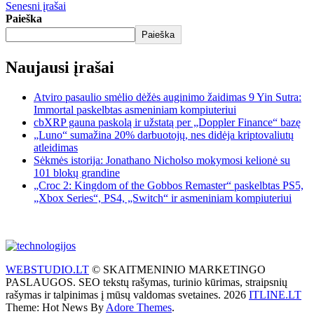
Senesni įrašai
Paieška
Paieška
Naujausi įrašai
Atviro pasaulio smėlio dėžės auginimo žaidimas 9 Yin Sutra:
Immortal paskelbtas asmeniniam kompiuteriui
cbXRP gauna paskolą ir užstatą per „Doppler Finance“ bazę
„Luno“ sumažina 20% darbuotojų, nes didėja kriptovaliutų
atleidimas
Sėkmės istorija: Jonathano Nicholso mokymosi kelionė su
101 blokų grandine
„Croc 2: Kingdom of the Gobbos Remaster“ paskelbtas PS5,
„Xbox Series“, PS4, „Switch“ ir asmeniniam kompiuteriui
WEBSTUDIO.LT
© SKAITMENINIO MARKETINGO
PASLAUGOS. SEO tekstų rašymas, turinio kūrimas, straipsnių
rašymas ir talpinimas į mūsų valdomas svetaines. 2026
ITLINE.LT
Theme: Hot News By
Adore Themes
.