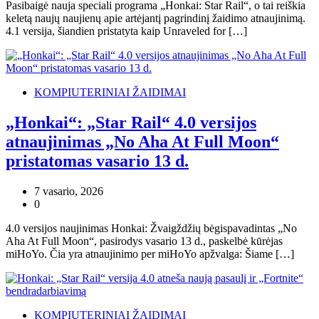
Pasibaigė nauja speciali programa „Honkai: Star Rail“, o tai reiškia
keletą naujų naujienų apie artėjantį pagrindinį žaidimo atnaujinimą.
4.1 versija, šiandien pristatyta kaip Unraveled for […]
KOMPIUTERINIAI ŽAIDIMAI
„Honkai“: „Star Rail“ 4.0 versijos
atnaujinimas „No Aha At Full Moon“
pristatomas vasario 13 d.
7 vasario, 2026
0
4.0 versijos naujinimas Honkai: Žvaigždžių bėgispavadintas „No
Aha At Full Moon“, pasirodys vasario 13 d., paskelbė kūrėjas
miHoYo. Čia yra atnaujinimo per miHoYo apžvalga: Šiame […]
KOMPIUTERINIAI ŽAIDIMAI