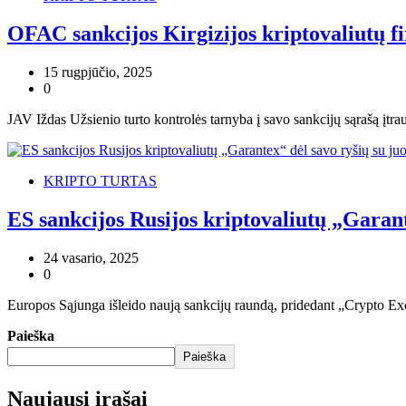
OFAC sankcijos Kirgizijos kriptovaliutų 
15 rugpjūčio, 2025
0
JAV Iždas Užsienio turto kontrolės tarnyba į savo sankcijų sąrašą įt
KRIPTO TURTAS
ES sankcijos Rusijos kriptovaliutų „Garant
24 vasario, 2025
0
Europos Sąjunga išleido naują sankcijų raundą, pridedant „Crypto Ex
Paieška
Paieška
Naujausi įrašai