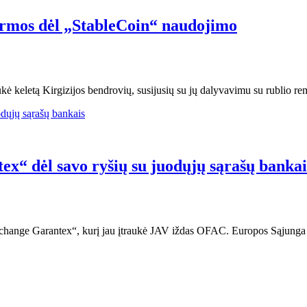
firmos dėl „StableCoin“ naudojimo
raukė keletą Kirgizijos bendrovių, susijusių su jų dalyvavimu su rubli
ex“ dėl savo ryšių su juodųjų sąrašų bankai
change Garantex“, kurį jau įtraukė JAV iždas OFAC. Europos Sąjunga į