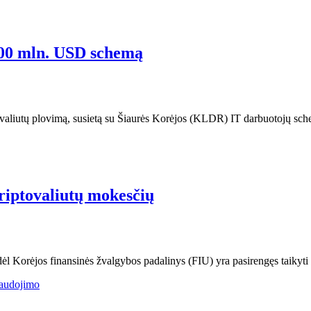
00 mln. USD schemą
ovaliutų plovimą, susietą su Šiaurės Korėjos (KLDR) IT darbuotojų sch
riptovaliutų mokesčių
dėl Korėjos finansinės žvalgybos padalinys (FIU) yra pasirengęs taikyti