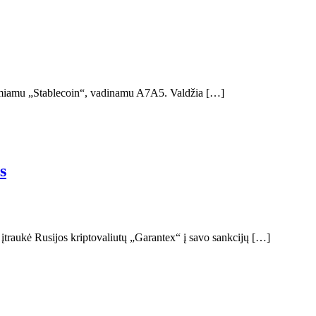
o remiamu „Stablecoin“, vadinamu A7A5. Valdžia […]
s
traukė Rusijos kriptovaliutų „Garantex“ į savo sankcijų […]