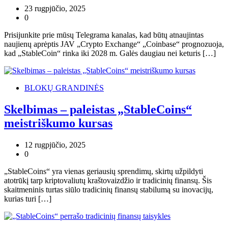
23 rugpjūčio, 2025
0
Prisijunkite prie mūsų Telegrama kanalas, kad būtų atnaujintas
naujienų aprėptis JAV „Crypto Exchange“ „Coinbase“ prognozuoja,
kad „StableCoin“ rinka iki 2028 m. Galės daugiau nei keturis […]
BLOKŲ GRANDINĖS
Skelbimas – paleistas „StableCoins“
meistriškumo kursas
12 rugpjūčio, 2025
0
„StableCoins“ yra vienas geriausių sprendimų, skirtų užpildyti
atotrūkį tarp kriptovaliutų kraštovaizdžio ir tradicinių finansų. Šis
skaitmeninis turtas siūlo tradicinių finansų stabilumą su inovacijų,
kurias turi […]