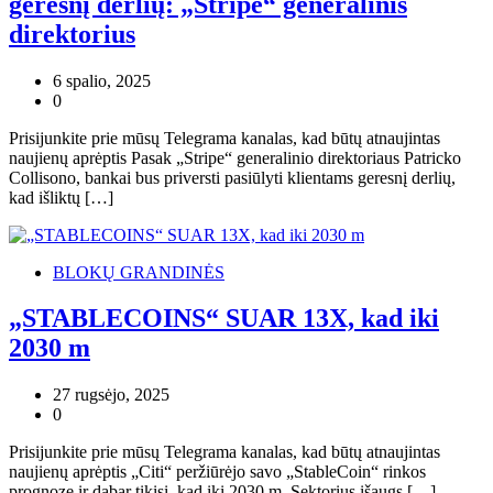
geresnį derlių: „Stripe“ generalinis
direktorius
6 spalio, 2025
0
Prisijunkite prie mūsų Telegrama kanalas, kad būtų atnaujintas
naujienų aprėptis Pasak „Stripe“ generalinio direktoriaus Patricko
Collisono, bankai bus priversti pasiūlyti klientams geresnį derlių,
kad išliktų […]
BLOKŲ GRANDINĖS
„STABLECOINS“ SUAR 13X, kad iki
2030 m
27 rugsėjo, 2025
0
Prisijunkite prie mūsų Telegrama kanalas, kad būtų atnaujintas
naujienų aprėptis „Citi“ peržiūrėjo savo „StableCoin“ rinkos
prognozę ir dabar tikisi, kad iki 2030 m. Sektorius išaugs […]