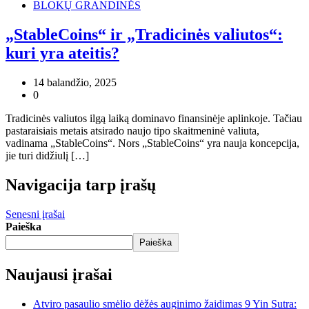
BLOKŲ GRANDINĖS
„StableCoins“ ir „Tradicinės valiutos“:
kuri yra ateitis?
14 balandžio, 2025
0
Tradicinės valiutos ilgą laiką dominavo finansinėje aplinkoje. Tačiau
pastaraisiais metais atsirado naujo tipo skaitmeninė valiuta,
vadinama „StableCoins“. Nors „StableCoins“ yra nauja koncepcija,
jie turi didžiulį […]
Navigacija tarp įrašų
Senesni įrašai
Paieška
Paieška
Naujausi įrašai
Atviro pasaulio smėlio dėžės auginimo žaidimas 9 Yin Sutra: