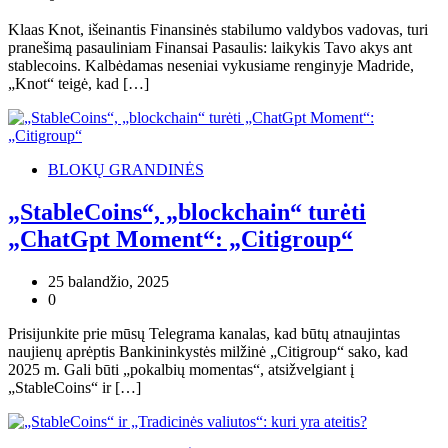
Klaas Knot, išeinantis Finansinės stabilumo valdybos vadovas, turi
pranešimą pasauliniam Finansai Pasaulis: laikykis Tavo akys ant
stablecoins. Kalbėdamas neseniai vykusiame renginyje Madride,
„Knot“ teigė, kad […]
BLOKŲ GRANDINĖS
„StableCoins“, „blockchain“ turėti
„ChatGpt Moment“: „Citigroup“
25 balandžio, 2025
0
Prisijunkite prie mūsų Telegrama kanalas, kad būtų atnaujintas
naujienų aprėptis Bankininkystės milžinė „Citigroup“ sako, kad
2025 m. Gali būti „pokalbių momentas“, atsižvelgiant į
„StableCoins“ ir […]