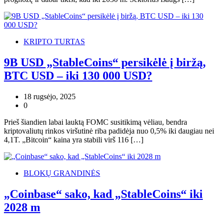
KRIPTO TURTAS
9B USD „StableCoins“ persikėlė į biržą,
BTC USD – iki 130 000 USD?
18 rugsėjo, 2025
0
Prieš šiandien labai lauktą FOMC susitikimą vėliau, bendra
kriptovaliutų rinkos viršutinė riba padidėja nuo 0,5% iki daugiau nei
4,1T. „Bitcoin“ kaina yra stabili virš 116 […]
BLOKŲ GRANDINĖS
„Coinbase“ sako, kad „StableCoins“ iki
2028 m