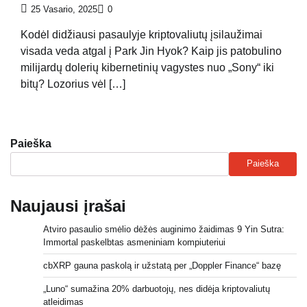
25 Vasario, 2025
0
Kodėl didžiausi pasaulyje kriptovaliutų įsilaužimai
visada veda atgal į Park Jin Hyok? Kaip jis patobulino
milijardų dolerių kibernetinių vagystes nuo „Sony“ iki
bitų? Lozorius vėl […]
Paieška
Paieška
Naujausi įrašai
Atviro pasaulio smėlio dėžės auginimo žaidimas 9 Yin Sutra:
Immortal paskelbtas asmeniniam kompiuteriui
cbXRP gauna paskolą ir užstatą per „Doppler Finance“ bazę
„Luno“ sumažina 20% darbuotojų, nes didėja kriptovaliutų
atleidimas