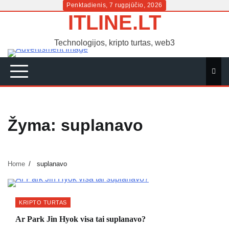
Skip
Penktadienis, 7 rugpjūčio, 2026
ITLINE.LT
to
content
Technologijos, kripto turtas, web3
Žyma:
suplanavo
Home
suplanavo
KRIPTO TURTAS
Ar Park Jin Hyok visa tai suplanavo?