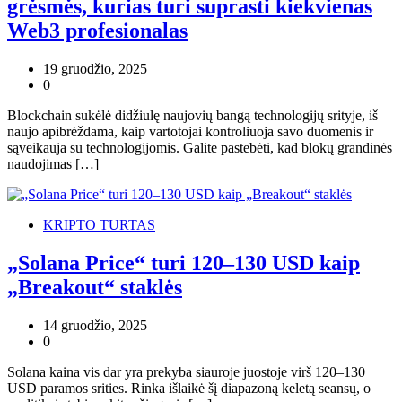
grėsmės, kurias turi suprasti kiekvienas
Web3 profesionalas
19 gruodžio, 2025
0
Blockchain sukėlė didžiulę naujovių bangą technologijų srityje, iš
naujo apibrėždama, kaip vartotojai kontroliuoja savo duomenis ir
sąveikauja su technologijomis. Galite pastebėti, kad blokų grandinės
naudojimas […]
KRIPTO TURTAS
„Solana Price“ turi 120–130 USD kaip
„Breakout“ staklės
14 gruodžio, 2025
0
Solana kaina vis dar yra prekyba siauroje juostoje virš 120–130
USD paramos srities. Rinka išlaikė šį diapazoną keletą seansų, o