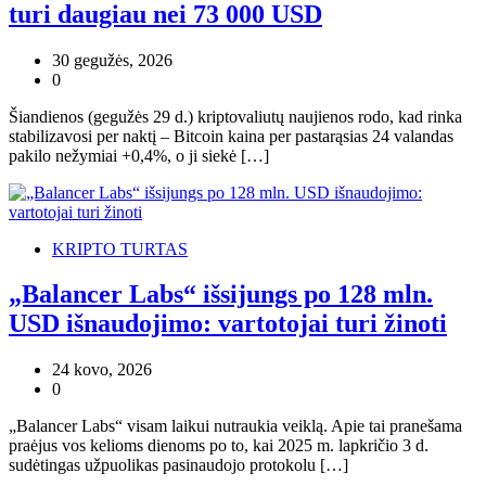
turi daugiau nei 73 000 USD
30 gegužės, 2026
0
Šiandienos (gegužės 29 d.) kriptovaliutų naujienos rodo, kad rinka
stabilizavosi per naktį – Bitcoin kaina per pastarąsias 24 valandas
pakilo nežymiai +0,4%, o ji siekė […]
KRIPTO TURTAS
„Balancer Labs“ išsijungs po 128 mln.
USD išnaudojimo: vartotojai turi žinoti
24 kovo, 2026
0
„Balancer Labs“ visam laikui nutraukia veiklą. Apie tai pranešama
praėjus vos kelioms dienoms po to, kai 2025 m. lapkričio 3 d.
sudėtingas užpuolikas pasinaudojo protokolu […]