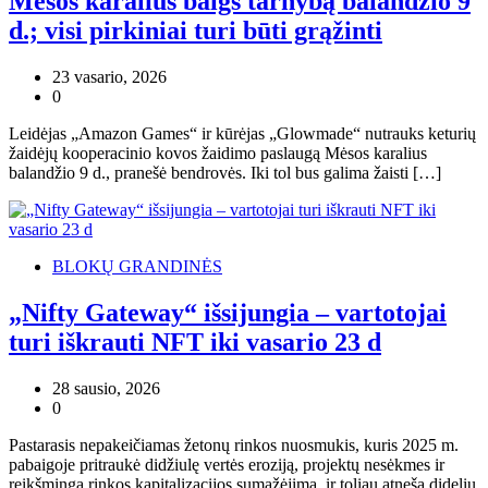
Mėsos karalius baigs tarnybą balandžio 9
d.; visi pirkiniai turi būti grąžinti
23 vasario, 2026
0
Leidėjas „Amazon Games“ ir kūrėjas „Glowmade“ nutrauks keturių
žaidėjų kooperacinio kovos žaidimo paslaugą Mėsos karalius
balandžio 9 d., pranešė bendrovės. Iki tol bus galima žaisti […]
BLOKŲ GRANDINĖS
„Nifty Gateway“ išsijungia – vartotojai
turi iškrauti NFT iki vasario 23 d
28 sausio, 2026
0
Pastarasis nepakeičiamas žetonų rinkos nuosmukis, kuris 2025 m.
pabaigoje pritraukė didžiulę vertės eroziją, projektų nesėkmes ir
reikšmingą rinkos kapitalizacijos sumažėjimą, ir toliau atneša didelių