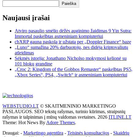
Paieška
Naujausi įrašai
Atviro pasaulio smėlio dėžės auginimo žaidimas 9 Yin Sutra:
Immortal paskelbtas asmeniniam kompiuteriui
cbXRP gauna paskolą ir užstatą per „Doppler Finance“ bazę
„Luno“ sumažina 20% darbuotojų, nes didėja kriptovaliutų
atleidimas
Sėkmės istorija: Jonathano Nicholso mokymosi kelionė su
101 blokų grandine
„Croc 2: Kingdom of the Gobbos Remaster“ paskelbtas PS5,
„Xbox Series“, PS4, „Switch“ ir asmeniniam kompiuteriui
WEBSTUDIO.LT
© SKAITMENINIO MARKETINGO
PASLAUGOS. SEO tekstų rašymas, turinio kūrimas, straipsnių
rašymas ir talpinimas į mūsų valdomas svetaines. 2026
ITLINE.LT
Theme: Hot News By
Adore Themes
.
Draugai: -
Marketingo agentūra
-
Teisinės konsultacijos
-
Skaidrių