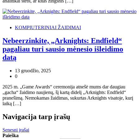
analitikai stebi, ar kitas žingsnis […]
KOMPIUTERINIAI ŽAIDIMAI
Nebeerzinkite, „Arknights: Endfield“
pagaliau turi sausio mėnesio išleidimo
datą
13 gruodžio, 2025
0
2025 m. „Game Awards“ ceremonija atnešė mums dar daugiau
„gacha“ žaidimo naujienų, šį kartą didelį „Arknights: Endfield“
pranešimą. Nemokamas žaidimas, sukurtas Arknights visatoje, kurį
laiką […]
Navigacija tarp įrašų
Senesni įrašai
Paieška