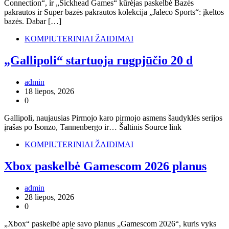
Connection“, ir „Sickhead Games“ kūrėjas paskelbė Bazės
pakrautos ir Super bazės pakrautos kolekcija „Jaleco Sports“: įkeltos
bazės. Dabar […]
KOMPIUTERINIAI ŽAIDIMAI
„Gallipoli“ startuoja rugpjūčio 20 d
admin
18 liepos, 2026
0
Gallipoli, naujausias Pirmojo karo pirmojo asmens šaudyklės serijos
įrašas po Isonzo, Tannenbergo ir… Šaltinis Source link
KOMPIUTERINIAI ŽAIDIMAI
Xbox paskelbė Gamescom 2026 planus
admin
28 liepos, 2026
0
„Xbox“ paskelbė apie savo planus „Gamescom 2026“, kuris vyks