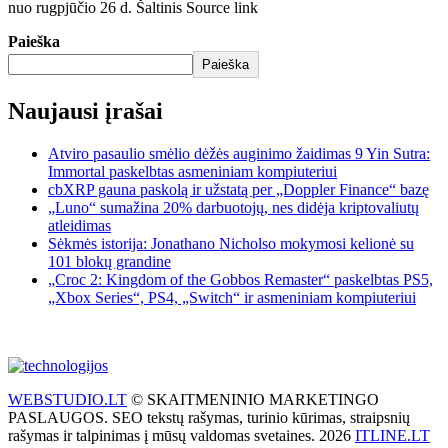
nuo rugpjūčio 26 d. Šaltinis Source link
Paieška
Paieška
Naujausi įrašai
Atviro pasaulio smėlio dėžės auginimo žaidimas 9 Yin Sutra:
Immortal paskelbtas asmeniniam kompiuteriui
cbXRP gauna paskolą ir užstatą per „Doppler Finance“ bazę
„Luno“ sumažina 20% darbuotojų, nes didėja kriptovaliutų
atleidimas
Sėkmės istorija: Jonathano Nicholso mokymosi kelionė su
101 blokų grandine
„Croc 2: Kingdom of the Gobbos Remaster“ paskelbtas PS5,
„Xbox Series“, PS4, „Switch“ ir asmeniniam kompiuteriui
WEBSTUDIO.LT
© SKAITMENINIO MARKETINGO
PASLAUGOS. SEO tekstų rašymas, turinio kūrimas, straipsnių
rašymas ir talpinimas į mūsų valdomas svetaines. 2026
ITLINE.LT