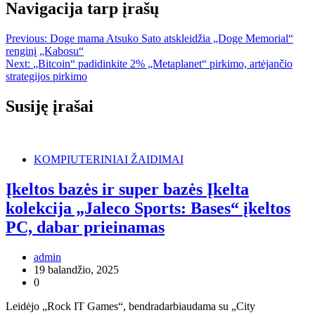
Navigacija tarp įrašų
Previous:
Doge mama Atsuko Sato atskleidžia „Doge Memorial“
renginį „Kabosu“
Next:
„Bitcoin“ padidinkite 2% „Metaplanet“ pirkimo, artėjančio
strategijos pirkimo
Susiję įrašai
KOMPIUTERINIAI ŽAIDIMAI
Įkeltos bazės ir super bazės Įkelta
kolekcija „Jaleco Sports: Bases“ įkeltos
PC, dabar prieinamas
admin
19 balandžio, 2025
0
Leidėjo „Rock IT Games“, bendradarbiaudama su „City