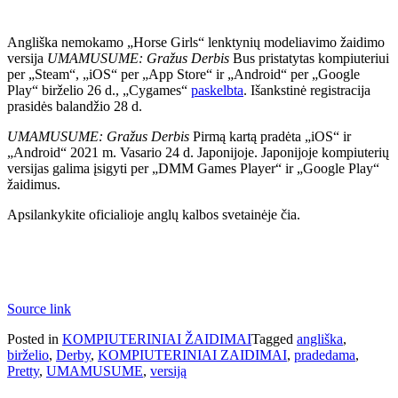
Angliška nemokamo „Horse Girls“ lenktynių modeliavimo žaidimo
versija
UMAMUSUME: Gražus Derbis
Bus pristatytas kompiuteriui
per „Steam“, „iOS“ per „App Store“ ir „Android“ per „Google
Play“ birželio 26 d., „Cygames“
paskelbta
. Išankstinė registracija
prasidės balandžio 28 d.
UMAMUSUME: Gražus Derbis
Pirmą kartą pradėta „iOS“ ir
„Android“ 2021 m. Vasario 24 d. Japonijoje. Japonijoje kompiuterių
versijas galima įsigyti per „DMM Games Player“ ir „Google Play“
žaidimus.
Apsilankykite oficialioje anglų kalbos svetainėje čia.
Source link
Posted in
KOMPIUTERINIAI ŽAIDIMAI
Tagged
angliška
,
birželio
,
Derby
,
KOMPIUTERINIAI ZAIDIMAI
,
pradedama
,
Pretty
,
UMAMUSUME
,
versiją