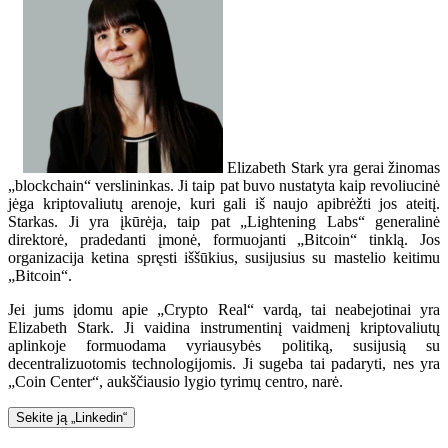
Elizabeth Stark yra gerai žinomas
„blockchain“ verslininkas. Ji taip pat buvo nustatyta kaip revoliucinė
jėga kriptovaliutų arenoje, kuri gali iš naujo apibrėžti jos ateitį.
Starkas. Ji yra įkūrėja, taip pat „Lightening Labs“ generalinė
direktorė, pradedanti įmonė, formuojanti „Bitcoin“ tinklą. Jos
organizacija ketina spręsti iššūkius, susijusius su mastelio keitimu
„Bitcoin“.
Jei jums įdomu apie „Crypto Real“ vardą, tai neabejotinai yra
Elizabeth Stark. Ji vaidina instrumentinį vaidmenį kriptovaliutų
aplinkoje formuodama vyriausybės politiką, susijusią su
decentralizuotomis technologijomis. Ji sugeba tai padaryti, nes yra
„Coin Center“, aukščiausio lygio tyrimų centro, narė.
Sekite ją „Linkedin“