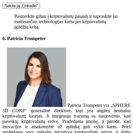
Sekite ją „Linkedin“
Pasinerkite giliau į kriptovaliutų pasaulį ir supraskite jas
maitinančias technologijas kartu per kriptovaliutų
įgūdžių kelią.
6. Patricia Trompeter
Patricia Trompeter yra „SPHERE
3D CORP“ ​​generalinė direktorė, kuri yra anglies neutralus
kriptovaliutų kasėjas. Ji integruoja tvarumą su naujovėmis, kad
paveiktų kriptovaliutų erdvę. Pradėdama įmonę, ji parodė, kad
inovacijos ir atsakomybė už aplinką gali vykti kartu. Prieš
pradėdama savo unikalią iniciatyvą kriptovaliutų srityje, ji dirbo