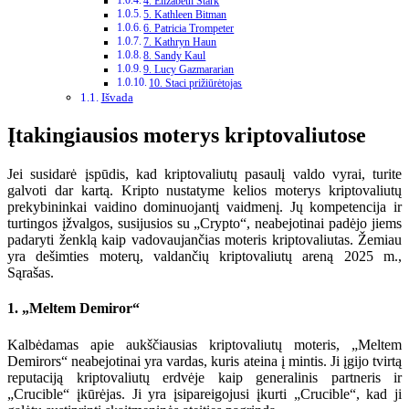
4. Elizabeth Stark
5. Kathleen Bitman
6. Patricia Trompeter
7. Kathryn Haun
8. Sandy Kaul
9. Lucy Gazmararian
10. Staci prižiūrėtojas
Išvada
Įtakingiausios moterys kriptovaliutose
Jei susidarė įspūdis, kad kriptovaliutų pasaulį valdo vyrai, turite
galvoti dar kartą. Kripto nustatyme kelios moterys kriptovaliutų
prekybininkai vaidino dominuojantį vaidmenį. Jų kompetencija ir
turtingos įžvalgos, susijusios su „Crypto“, neabejotinai padėjo jiems
padaryti ženklą kaip vadovaujančias moteris kriptovaliutas. Žemiau
yra dešimties moterų, valdančių kriptovaliutų areną 2025 m.,
Sąrašas.
1. „Meltem Demiror“
Kalbėdamas apie aukščiausias kriptovaliutų moteris, „Meltem
Demirors“ neabejotinai yra vardas, kuris ateina į mintis. Ji įgijo tvirtą
reputaciją kriptovaliutų erdvėje kaip generalinis partneris ir
„Crucible“ įkūrėjas. Ji yra įsipareigojusi įkurti „Crucible“, kad ji