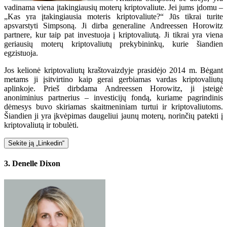
vadinama viena įtakingiausių moterų kriptovaliute. Jei jums įdomu –
„Kas yra įtakingiausia moteris kriptovaliute?“ Jūs tikrai turite
apsvarstyti Simpsoną. Ji dirba generaline Andreessen Horowitz
partnere, kur taip pat investuoja į kriptovaliutą. Ji tikrai yra viena
geriausių moterų kriptovaliutų prekybininkų, kurie šiandien
egzistuoja.
Jos kelionė kriptovaliutų kraštovaizdyje prasidėjo 2014 m. Bėgant
metams ji įsitvirtino kaip gerai gerbiamas vardas kriptovaliutų
aplinkoje. Prieš dirbdama Andreessen Horowitz, ji įsteigė
anoniminius partnerius – investicijų fondą, kuriame pagrindinis
dėmesys buvo skiriamas skaitmeniniam turtui ir kriptovaliutoms.
Šiandien ji yra įkvėpimas daugeliui jaunų moterų, norinčių patekti į
kriptovaliutą ir tobulėti.
Sekite ją „Linkedin“
3. Denelle Dixon