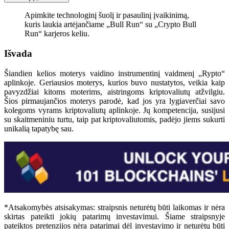
Apimkite technologinį šuolį ir pasaulinį įvaikinimą,
kuris laukia artėjančiame „Bull Run“ su „Crypto Bull
Run“ karjeros keliu.
Išvada
Šiandien kelios moterys vaidino instrumentinį vaidmenį „Rypto“
aplinkoje. Geriausios moterys, kurios buvo nustatytos, veikia kaip
pavyzdžiai kitoms moterims, aistringoms kriptovaliutų atžvilgiu.
Šios pirmaujančios moterys parodė, kad jos yra lygiaverčiai savo
kolegoms vyrams kriptovaliutų aplinkoje. Jų kompetencija, susijusi
su skaitmeniniu turtu, taip pat kriptovaliutomis, padėjo jiems sukurti
unikalią tapatybę sau.
*Atsakomybės atsisakymas: straipsnis neturėtų būti laikomas ir nėra
skirtas pateikti jokių patarimų investavimui. Šiame straipsnyje
pateiktos pretenzijos nėra patarimai dėl investavimo ir neturėtų būti