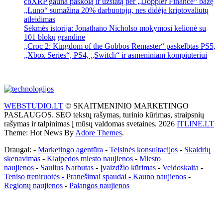
cbXRP gauna paskolą ir užstatą per „Doppler Finance“ bazę
„Luno“ sumažina 20% darbuotojų, nes didėja kriptovaliutų
atleidimas
Sėkmės istorija: Jonathano Nicholso mokymosi kelionė su
101 blokų grandine
„Croc 2: Kingdom of the Gobbos Remaster“ paskelbtas PS5,
„Xbox Series“, PS4, „Switch“ ir asmeniniam kompiuteriui
WEBSTUDIO.LT
© SKAITMENINIO MARKETINGO
PASLAUGOS. SEO tekstų rašymas, turinio kūrimas, straipsnių
rašymas ir talpinimas į mūsų valdomas svetaines. 2026
ITLINE.LT
Theme: Hot News By
Adore Themes
.
Draugai: -
Marketingo agentūra
-
Teisinės konsultacijos
-
Skaidrių
skenavimas
-
Klaipedos miesto naujienos
-
Miesto
naujienos
-
Saulius Narbutas
-
Įvaizdžio kūrimas
-
Veidoskaita
-
Teniso treniruotės
- Pranešimai spaudai -
Kauno naujienos
-
Regionų naujienos
-
Palangos naujienos