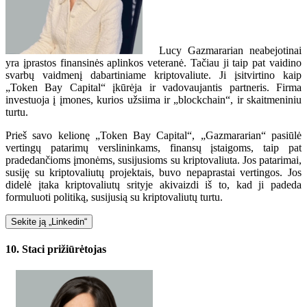
Lucy Gazmararian neabejotinai
yra įprastos finansinės aplinkos veteranė. Tačiau ji taip pat vaidino
svarbų vaidmenį dabartiniame kriptovaliute. Ji įsitvirtino kaip
„Token Bay Capital“ įkūrėja ir vadovaujantis partneris. Firma
investuoja į įmones, kurios užsiima ir „blockchain“, ir skaitmeniniu
turtu.
Prieš savo kelionę „Token Bay Capital“, „Gazmararian“ pasiūlė
vertingų patarimų verslininkams, finansų įstaigoms, taip pat
pradedančioms įmonėms, susijusioms su kriptovaliuta. Jos patarimai,
susiję su kriptovaliutų projektais, buvo nepaprastai vertingos. Jos
didelė įtaka kriptovaliutų srityje akivaizdi iš to, kad ji padeda
formuluoti politiką, susijusią su kriptovaliutų turtu.
Sekite ją „Linkedin“
10. Staci prižiūrėtojas