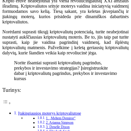
Kripto erdvė neabejotinai yra viena revoliucingiausių XXI amžiaus
išradimų. Kriptovaliutos srityje moterys vaidina iniciatyvią vaidmenį
formuodamos savo kelią. Tiesą sakant, yra keletas įkvepiančių ir
įtakingų moterų, kurios prisideda prie dinamiškos dabartinės
kriptovaliutos.
Norėdami suprasti tikrąjį kriptovaliutų potencialą, turite neabejotinai
nustatyti aukščiausias kriptovaliutų moteris. Be to, jūs taip pat turite
suprasti, kaip jie vaidina pagrindinį vaidmenį, kad išplėstų
kriptovaliutų matmenis. Pažvelkime į keletą geriausių kriptovaliutų
dalyvių, kurie šiandien veikia kaip revoliucinė jėga.
Norite išsamiai suprasti kriptovaliutų pagrindus,
prekybos ir investavimo strategijas? Įsiregistruokite
dabar į kriptovaliutų pagrindus, prekybos ir investavimo
kursus
Turinys:
Įtakingiausios moterys kriptovaliutose
1. „Meltem Demiror“
2. Arianna Simpson
3. Denelle Dixon