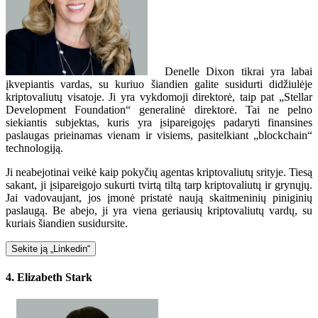
Denelle Dixon tikrai yra labai
įkvepiantis vardas, su kuriuo šiandien galite susidurti didžiulėje
kriptovaliutų visatoje. Ji yra vykdomoji direktorė, taip pat „Stellar
Development Foundation“ generalinė direktorė. Tai ne pelno
siekiantis subjektas, kuris yra įsipareigojęs padaryti finansines
paslaugas prieinamas vienam ir visiems, pasitelkiant „blockchain“
technologiją.
Ji neabejotinai veikė kaip pokyčių agentas kriptovaliutų srityje. Tiesą
sakant, ji įsipareigojo sukurti tvirtą tiltą tarp kriptovaliutų ir grynųjų.
Jai vadovaujant, jos įmonė pristatė naują skaitmeninių piniginių
paslaugą. Be abejo, ji yra viena geriausių kriptovaliutų vardų, su
kuriais šiandien susidursite.
Sekite ją „Linkedin“
4. Elizabeth Stark