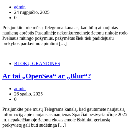
admin
24 rugpjūčio, 2025
0
Prisijunkite prie mūsų Telegrama kanalas, kad būtų atnaujintas
naujienų aprėptis Pasaulinėje nekonkurencinėje žetonų rinkoje rodo
švelnaus mitingo požymius, pažymėtus šiek tiek padidėjusiu
prekybos pardavimo apimtimi […]
BLOKŲ GRANDINĖS
Ar tai „OpenSea“ ar „Blur“?
admin
26 spalio, 2025
0
Prisijunkite prie mūsų Telegrama kanalą, kad gautumėte naujausią
informaciją apie naujausias naujienas Sparčiai besivystančioje 2025
m. nepakeičiamoje žetonų ekosistemoje išsirinkti geriausią
prekyvietę gali būti sudėtinga […]