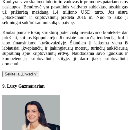
Kaul yra savo skaitmeninio turto vadovas ir pramonės patariamosios
paslaugos. Bendrovė yra pasaulinis valdymo subjektas, atsakingas
už prižiūrėtą maždaug 1,4 trilijono USD turto. Jos aistra
„blockchain“ ir kriptovaliutų pradėta 2016 m. Nuo to laiko ji
sėkmingai sukūrė sau unikalią tapatybę.
Kaulas pamatė tokių struktūrų potencialą investavimo kontekste dar
prieš tai, kai jos išpopuliarėjo. Ji nustatė konkrečią tendenciją, kol ji
tapo finansiniame kraštovaizdyje. Šiandien ji laikoma viena iš
labiausiai įkvepiančių ir įtakingiausių moterų, turinčių aukščiausią
supratimą apie kriptovaliutų erdvę. Naudodama savo įgūdžius ir
kompetenciją kriptovaliutų srityje, ji daro įtaką kriptovaliutų
domenui.
Sekite ją „Linkedin“
9. Lucy Gazmararian