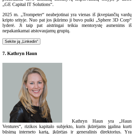
„GE Capital IT Solutions“.
2025 m. „Trompeter“ neabejotinai yra vienas iš įkvepiančių vardų
kripto srityje. Nuo pat jos įkūrimo ji buvo puiki „Sphere 3D Corp“
lyderė. Ji taip pat aistringai teikia mentorystę asmenims iš
nepakankamai atstovaujamų grupių.
Sekite ją „Linkedin“
7. Kathryn Haun
Kathryn Haun yra „Haun
Ventures“, rizikos kapitalo subjekto, kuris įkūrėjams įgalina kurti
būsimą interneto kartą, įkūrėjas ir generalinis direktorius. Yra