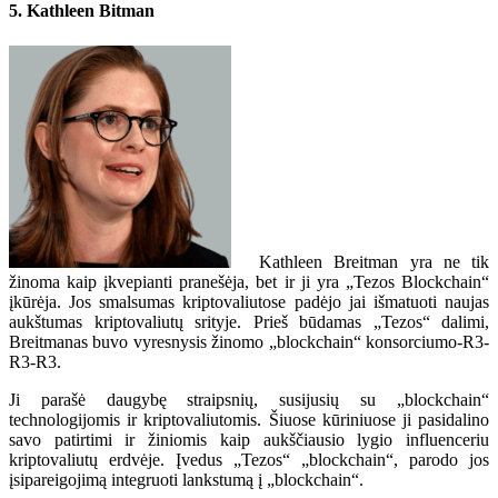
5. Kathleen Bitman
Kathleen Breitman yra ne tik
žinoma kaip įkvepianti pranešėja, bet ir ji yra „Tezos Blockchain“
įkūrėja. Jos smalsumas kriptovaliutose padėjo jai išmatuoti naujas
aukštumas kriptovaliutų srityje. Prieš būdamas „Tezos“ dalimi,
Breitmanas buvo vyresnysis žinomo „blockchain“ konsorciumo-R3-
R3-R3.
Ji parašė daugybę straipsnių, susijusių su „blockchain“
technologijomis ir kriptovaliutomis. Šiuose kūriniuose ji pasidalino
savo patirtimi ir žiniomis kaip aukščiausio lygio influenceriu
kriptovaliutų erdvėje. Įvedus „Tezos“ „blockchain“, parodo jos
įsipareigojimą integruoti lankstumą į „blockchain“.