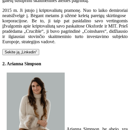
galėtų sustiprinti skaitmeninės ateities pagrindą.
2015 m. Ji įstojo į kriptovaliutų pramonę. Nuo to laiko demiroriai
neatsižvelgė į. Bėgant metams ji užėmė keletą pareigų skirtingose ​​
korporacijose. Be to, ji taip pat pasidalino savo vertingomis
įžvalgomis apie kriptovaliutą savo paskaitose Oksforde ir MIT. Prieš
pradėdama „Crucible“, ji buvo pagrindinė „Coinshares“, didžiausio
ir ilgiausiai stovinčio skaitmeninio turto investavimo subjekto
Europoje, strategijos vadovė.
Sekite ją „Linkedin“
2. Arianna Simpson
Arianna Simpson, be abejo, yra