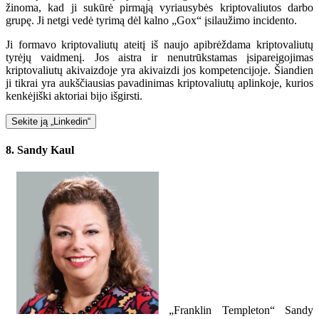
žinoma, kad ji sukūrė pirmąją vyriausybės kriptovaliutos darbo
grupę. Ji netgi vedė tyrimą dėl kalno „Gox“ įsilaužimo incidento.
Ji formavo kriptovaliutų ateitį iš naujo apibrėždama kriptovaliutų
tyrėjų vaidmenį. Jos aistra ir nenutrūkstamas įsipareigojimas
kriptovaliutų akivaizdoje yra akivaizdi jos kompetencijoje. Šiandien
ji tikrai yra aukščiausias pavadinimas kriptovaliutų aplinkoje, kurios
kenkėjiški aktoriai bijo išgirsti.
Sekite ją „Linkedin“
8. Sandy Kaul
„Franklin Templeton“ Sandy