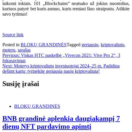
laikomi tokiais. 101 „Blockchains“ neatsako už jokius nuostolius,
kuriuos patyrė bet kuris asmuo, kuris remiasi šiuo straipsniu. Atlikite
savo tyrimus!
Source link
Posted in
BLOKŲ GRANDINĖS
Tagged
geriausių
,
kriptovaliutų
,
moterų
,
sąrašas
Navigacija
Previous:
Viskas HTC paskelbė „Vivecon 2021: Vive Pro 2“, 3
fokusavimas
tarp
Next:
Moterys kriptovaliutų investuotojai 2024–25 m. Padidina
įrašų
dešimt kartų: tyrinėkite geriausią naują kriptovaliutą!
Susiję įrašai
BLOKŲ GRANDINĖS
BNB grandinė aplenkia daugiakampį 7
dienų NFT pardavimo apimtį