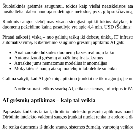
Šiuolaikinės grėsmės saugumui, tokios kaip viešai neatskleistos at
nusikaltėliai dabar naudoja sudėtingus metodus, pvz., gilų sukčiavimą
Rankinis saugos stebėjimas visada stengiasi aptikti tokius dalykus,
duomenų pažeidimo kaina pasaulyje yra apie 4,4 mln. USD (Šaltinis:
Piratai taikosi į viską – nuo ​​galinių taškų iki debesų tinklų, IT infra
automatizavimą. Kibernetinio saugumo grėsmių aptikimo AI gali:
Analizuokite didžiules duomenų bazes realiuoju laiku
Automatizuoti grėsmių atpažinimą ir atsakymus
Atraskite jums nematomus modelius ir anomalijas
Mokykitės iš naujų atakų modelių ir tobulėkite su laiku
Galima sakyti, kad AI grėsmių aptikimo įrankiai ne tik reaguoja; jie nu
Norite suprasti etikos svarbą AI, etikos sistemas, principus ir iš
AI grėsmių aptikimas – kaip tai veikia
Paprastais žodžiais tariant, dirbtinio intelekto grėsmių aptikimas nau
Dirbtinio intelekto valdomi saugos įrankiai nuolat renka ir apdoroja di
Jie renka duomenis iš tinklo srauto, sistemos žurnalų, vartotojų veiklo