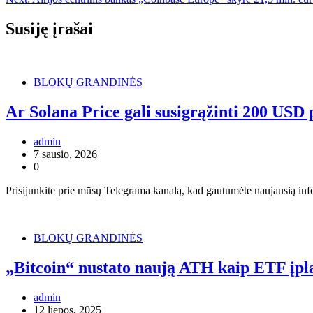
tarp
įrašų
Susiję įrašai
BLOKŲ GRANDINĖS
Ar Solana Price gali susigrąžinti 200 US
admin
7 sausio, 2026
0
Prisijunkite prie mūsų Telegrama kanalą, kad gautumėte naujausią infor
BLOKŲ GRANDINĖS
„Bitcoin“ nustato naują ATH kaip ETF įpl
admin
12 liepos, 2025