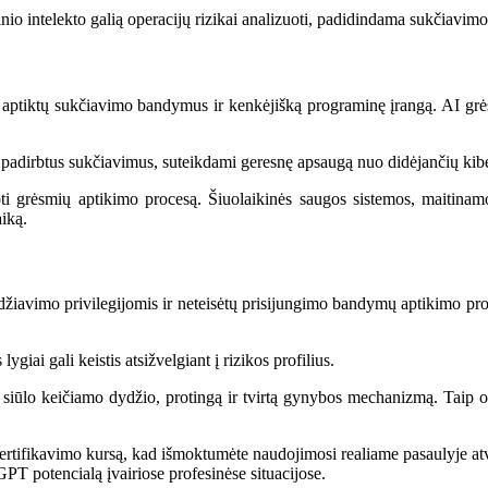
io intelekto galią operacijų rizikai analizuoti, padidindama sukčiavimo
, kad aptiktų sukčiavimo bandymus ir kenkėjišką programinę įrangą. AI grė
 ir padirbtus sukčiavimus, suteikdami geresnę apsaugą nuo didėjančių kib
i grėsmių aptikimo procesą. Šiuolaikinės saugos sistemos, maitinamos d
aiką.
iavimo privilegijomis ir neteisėtų prisijungimo bandymų aptikimo proc
ygiai gali keistis atsižvelgiant į rizikos profilius.
siūlo keičiamo dydžio, protingą ir tvirtą gynybos mechanizmą. Taip or
ertifikavimo kursą, kad išmoktumėte naudojimosi realiame pasaulyje atv
tGPT potencialą įvairiose profesinėse situacijose.