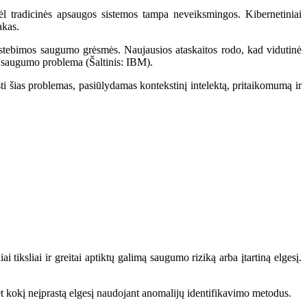
dėl tradicinės apsaugos sistemos tampa neveiksmingos. Kibernetiniai
akas.
pastebimos saugumo grėsmės. Naujausios ataskaitos rodo, kad vidutinė
a saugumo problema (Šaltinis:
IBM
).
pręsti šias problemas, pasiūlydamas kontekstinį intelektą, pritaikomumą ir
tiksliai ir greitai aptiktų galimą saugumo riziką arba įtartiną elgesį.
bet kokį neįprastą elgesį naudojant anomalijų identifikavimo metodus.