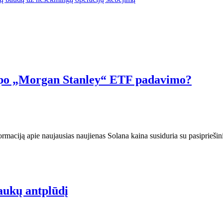
D po „Morgan Stanley“ ETF padavimo?
maciją apie naujausias naujienas Solana kaina susiduria su pasipriešini
aukų antplūdį