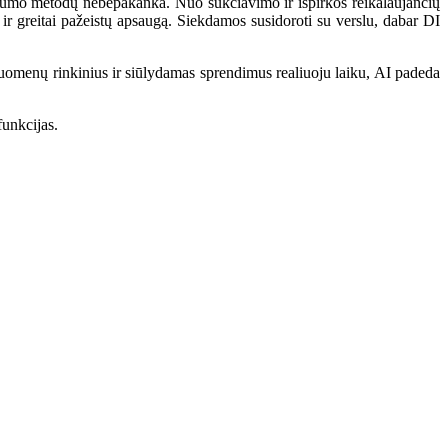
saugumo metodų nebepakanka. Nuo sukčiavimo ir išpirkos reikalaujančių
 ir greitai pažeistų apsaugą. Siekdamos susidoroti su verslu, dabar DI
 duomenų rinkinius ir siūlydamas sprendimus realiuoju laiku, AI padeda
funkcijas.