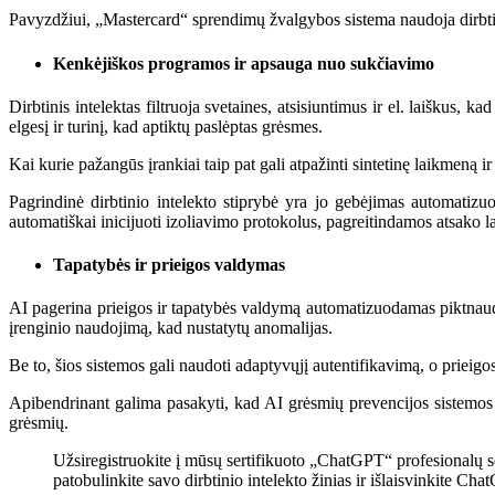
Pavyzdžiui, „Mastercard“ sprendimų žvalgybos sistema naudoja dirbtin
Kenkėjiškos programos ir apsauga nuo sukčiavimo
Dirbtinis intelektas filtruoja svetaines, atsisiuntimus ir el. laiškus
elgesį ir turinį, kad aptiktų paslėptas grėsmes.
Kai kurie pažangūs įrankiai taip pat gali atpažinti sintetinę laikmeną
Pagrindinė dirbtinio intelekto stiprybė yra jo gebėjimas automatizuot
automatiškai inicijuoti izoliavimo protokolus, pagreitindamos atsako l
Tapatybės ir prieigos valdymas
AI pagerina prieigos ir tapatybės valdymą automatizuodamas piktnaudž
įrenginio naudojimą, kad nustatytų anomalijas.
Be to, šios sistemos gali naudoti adaptyvųjį autentifikavimą, o prieigos l
Apibendrinant galima pasakyti, kad AI grėsmių prevencijos sistemos 
grėsmių.
Užsiregistruokite į mūsų sertifikuoto „ChatGPT“ profesionalų s
patobulinkite savo dirbtinio intelekto žinias ir išlaisvinkite Cha