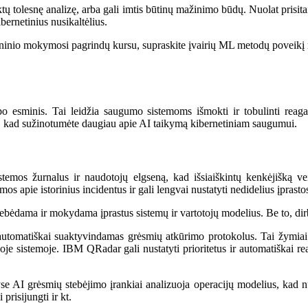
ų tolesnę analizę, arba gali imtis būtinų mažinimo būdų. Nuolat prisitai
ernetinius nusikaltėlius.
nio mokymosi pagrindų kursu, supraskite įvairių ML metodų poveikį real
esminis. Tai leidžia saugumo sistemoms išmokti ir tobulinti reagavim
au, kad sužinotumėte daugiau apie AI taikymą kibernetiniam saugumui.
istemos žurnalus ir naudotojų elgseną, kad išsiaiškintų kenkėjišką vei
 apie istorinius incidentus ir gali lengvai nustatyti nedidelius įpras
ebėdama ir mokydama įprastus sistemų ir vartotojų modelius. Be to, dirbti
ir automatiškai suaktyvindamas grėsmių atkūrimo protokolus. Tai žymi
isoje sistemoje. IBM QRadar gali nustatyti prioritetus ir automatiškai 
yse AI grėsmių stebėjimo įrankiai analizuoja operacijų modelius, kad nu
prisijungti ir kt.