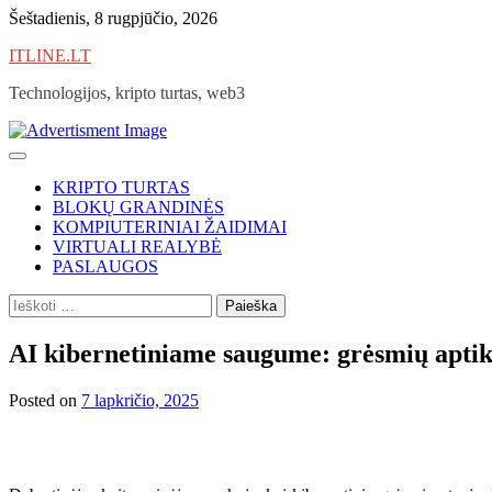
Skip
Šeštadienis, 8 rugpjūčio, 2026
to
ITLINE.LT
content
Technologijos, kripto turtas, web3
KRIPTO TURTAS
BLOKŲ GRANDINĖS
KOMPIUTERINIAI ŽAIDIMAI
VIRTUALI REALYBĖ
PASLAUGOS
Ieškoti:
AI kibernetiniame saugume: grėsmių aptik
Posted on
7 lapkričio, 2025