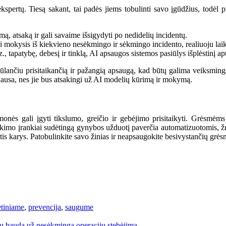
 ekspertų. Tiesą sakant, tai padės jiems tobulinti savo įgūdžius, todėl
mą, atsaką ir gali savaime išsigydyti po nedidelių incidentų.
i mokysis iš kiekvieno nesėkmingo ir sėkmingo incidento, realiuoju la
 tapatybę, debesį ir tinklą, AI apsaugos sistemos pasiūlys išplėstinį apti
iūlančiu prisitaikančią ir pažangią apsaugą, kad būtų galima veiksming
ausa, nes jie bus atsakingi už AI modelių kūrimą ir mokymą.
monės gali įgyti tikslumo, greičio ir gebėjimo prisitaikyti. Grėsmėms
tikimo įrankiai sudėtingą gynybos užduotį paverčia automatizuotomis,
is karys. Patobulinkite savo žinias ir neapsaugokite besivystančių grėsm
etiniame
,
prevencija
,
saugume
rų baudą už nesėkmingą operacijų stebėjimą