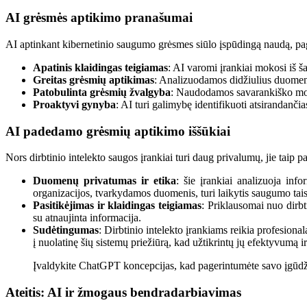
AI grėsmės aptikimo pranašumai
AI aptinkant kibernetinio saugumo grėsmes
siūlo įspūdingą naudą, pag
Apatinis klaidingas teigiamas
: AI varomi įrankiai mokosi iš š
Greitas grėsmių aptikimas
: Analizuodamos didžiulius duomenų
Patobulinta grėsmių žvalgyba
: Naudodamos savarankiško moky
Proaktyvi gynyba
: AI turi galimybę identifikuoti atsirandan
AI padedamo grėsmių aptikimo iššūkiai
Nors dirbtinio intelekto saugos įrankiai turi daug privalumų, jie taip pa
Duomenų privatumas ir etika
: šie įrankiai analizuoja in
organizacijos, tvarkydamos duomenis, turi laikytis saugumo t
Pasitikėjimas ir klaidingas teigiamas
: Priklausomai nuo dirbt
su atnaujinta informacija.
Sudėtingumas
: Dirbtinio intelekto įrankiams reikia profesiona
į nuolatinę šių sistemų priežiūrą, kad užtikrintų jų efektyvumą i
Įvaldykite ChatGPT koncepcijas, kad pagerintumėte savo įgūd
Ateitis: AI ir žmogaus bendradarbiavimas