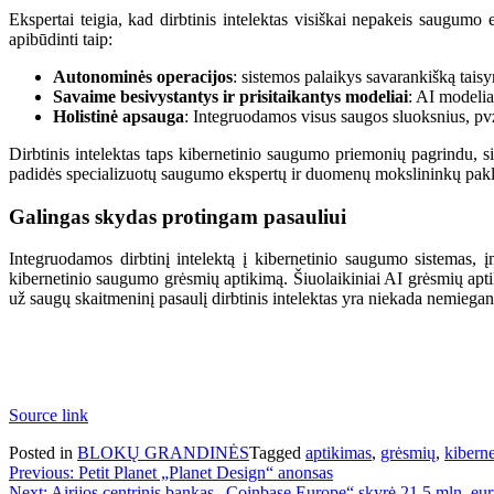
Ekspertai teigia, kad dirbtinis intelektas visiškai nepakeis saugumo
apibūdinti taip:
Autonominės operacijos
: sistemos palaikys savarankišką taisy
Savaime besivystantys ir prisitaikantys modeliai
: AI modelia
Holistinė apsauga
: Integruodamos visus saugos sluoksnius, pvz.,
Dirbtinis intelektas taps kibernetinio saugumo priemonių pagrindu, s
padidės specializuotų saugumo ekspertų ir duomenų mokslininkų pakl
Galingas skydas protingam pasauliui
Integruodamos dirbtinį intelektą į kibernetinio saugumo sistemas, į
kibernetinio saugumo grėsmių aptikimą. Šiuolaikiniai AI grėsmių ap
už saugų skaitmeninį pasaulį dirbtinis intelektas yra niekada nemiegant
Source link
Posted in
BLOKŲ GRANDINĖS
Tagged
aptikimas
,
grėsmių
,
kibern
Navigacija
Previous:
Petit Planet „Planet Design“ anonsas
Next:
Airijos centrinis bankas „Coinbase Europe“ skyrė 21,5 mln. eu