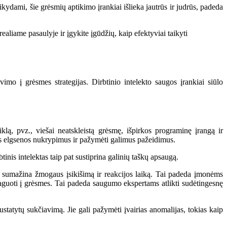
kydami, šie grėsmių aptikimo įrankiai išlieka jautrūs ir judrūs, padeda
iame pasaulyje ir įgykite įgūdžių, kaip efektyviai taikyti
o į grėsmes strategijas. Dirbtinio intelekto saugos įrankiai siūlo
klą, pvz., viešai neatskleistą grėsmę, išpirkos programinę įrangą ir
tos elgsenos nukrypimus ir pažymėti galimus pažeidimus.
nis intelektas taip pat sustiprina galinių taškų apsaugą.
ai sumažina žmogaus įsikišimą ir reakcijos laiką. Tai padeda įmonėms
reaguoti į grėsmes. Tai padeda saugumo ekspertams atlikti sudėtingesnę
statytų sukčiavimą. Jie gali pažymėti įvairias anomalijas, tokias kaip