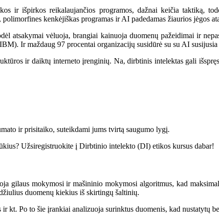
akos ir išpirkos reikalaujančios programos, dažnai keičia taktiką, to
, polimorfines kenkėjiškas programas ir AI padedamas žiaurios jėgos at
 todėl atsakymai vėluoja, brangiai kainuoja duomenų pažeidimai ir ne
IBM
). Ir maždaug 97 procentai organizacijų susidūrė su su AI susijusi
struktūros ir daiktų interneto įrenginių. Na, dirbtinis intelektas gali išs
mato ir prisitaiko, suteikdami jums tvirtą saugumo lygį.
šūkius? Užsiregistruokite į Dirbtinio intelekto (DI) etikos kursus dabar!
doja gilaus mokymosi ir mašininio mokymosi algoritmus, kad maksimaliai 
džiulius duomenų kiekius iš skirtingų šaltinių.
s ir kt. Po to šie įrankiai analizuoja surinktus duomenis, kad nustatytų 