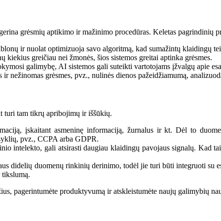
erina grėsmių aptikimo ir mažinimo procedūras. Keletas pagrindinių pri
ablonų ir nuolat optimizuoja savo algoritmą, kad sumažintų klaidingų tei
 kiekius greičiau nei žmonės, šios sistemos greitai aptinka grėsmes.
mosi galimybę, AI sistemos gali suteikti vartotojams įžvalgų apie esa
čias ir nežinomas grėsmes, pvz., nulinės dienos pažeidžiamumą, analizuo
t turi tam tikrų apribojimų ir iššūkių.
formaciją, įskaitant asmeninę informaciją, žurnalus ir kt. Dėl to du
aisyklių, pvz., CCPA arba GDPR.
inio intelekto, gali atsirasti daugiau klaidingų pavojaus signalų. Kad t
laus didelių duomenų rinkinių derinimo, todėl jie turi būti integruoti su 
r tikslumą.
žius, pagerintumėte produktyvumą ir atskleistumėte naujų galimybių 