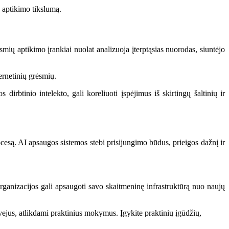
 aptikimo tikslumą.
smių aptikimo įrankiai nuolat analizuoja įterptąsias nuorodas, siuntėjo
ernetinių grėsmių.
irbtinio intelekto, gali koreliuoti įspėjimus iš skirtingų šaltinių ir
esą. AI apsaugos sistemos stebi prisijungimo būdus, prieigos dažnį ir
ganizacijos gali apsaugoti savo skaitmeninę infrastruktūrą nuo naujų
ejus, atlikdami praktinius mokymus. Įgykite praktinių įgūdžių,