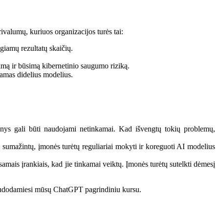
valumų, kuriuos organizacijos turės tai:
giamų rezultatų skaičių.
mą ir būsimą kibernetinio saugumo riziką.
damas didelius modelius.
omenys gali būti naudojami netinkamai. Kad išvengtų tokių problemų,
ai sumažintų, įmonės turėtų reguliariai mokyti ir koreguoti AI modelius
esamais įrankiais, kad jie tinkamai veiktų. Įmonės turėtų sutelkti dėmesį
naudodamiesi mūsų ChatGPT pagrindiniu kursu.