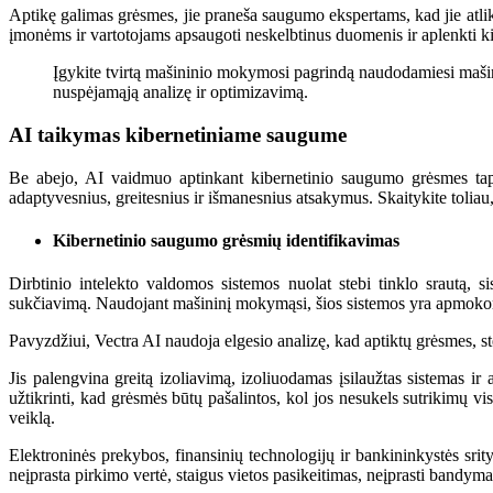
Aptikę galimas grėsmes, jie praneša saugumo ekspertams, kad jie atlikt
įmonėms ir vartotojams apsaugoti neskelbtinus duomenis ir aplenkti kib
Įgykite tvirtą mašininio mokymosi pagrindą naudodamiesi mašini
nuspėjamąją analizę ir optimizavimą.
AI taikymas kibernetiniame saugume
Be abejo, AI vaidmuo aptinkant kibernetinio saugumo grėsmes tapo 
adaptyvesnius, greitesnius ir išmanesnius atsakymus. Skaitykite toli
Kibernetinio saugumo grėsmių identifikavimas
Dirbtinio intelekto valdomos sistemos nuolat stebi tinklo srautą, s
sukčiavimą. Naudojant mašininį mokymąsi, šios sistemos yra apmokomos
Pavyzdžiui, Vectra AI naudoja elgesio analizę, kad aptiktų grėsmes, st
Jis palengvina greitą izoliavimą, izoliuodamas įsilaužtas sistemas 
užtikrinti, kad grėsmės būtų pašalintos, kol jos nesukels sutrikimų v
veiklą.
Elektroninės prekybos, finansinių technologijų ir bankininkystės srit
neįprasta pirkimo vertė, staigus vietos pasikeitimas, neįprasti bandymai 