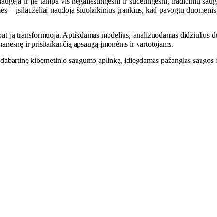
daugėja ir jie tampa vis negailestingesni ir sudėtingesni, tradicinių 
ės – įsilaužėliai naudoja šiuolaikinius įrankius, kad pavogtų duomenis
ip pat ją transformuoja. Aptikdamas modelius, analizuodamas didžiulius
šmanesnę ir prisitaikančią apsaugą įmonėms ir vartotojams.
 dabartinę kibernetinio saugumo aplinką, įdiegdamas pažangias saugos 