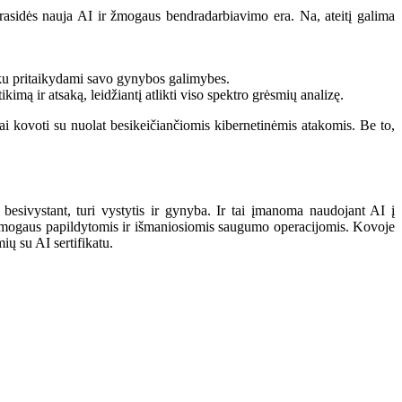
 prasidės nauja AI ir žmogaus bendradarbiavimo era. Na, ateitį galima
iku pritaikydami savo gynybos galimybes.
kimą ir atsaką, leidžiantį atlikti viso spektro grėsmių analizę.
ai kovoti su nuolat besikeičiančiomis kibernetinėmis atakomis. Be to,
 besivystant, turi vystytis ir gynyba. Ir tai įmanoma naudojant AI į
 žmogaus papildytomis ir išmaniosiomis saugumo operacijomis. Kovoje
ių su AI sertifikatu.