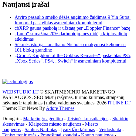
Naujausi įrašai
Atviro pasaulio smėlio dėžės auginimo žaidimas 9 Yin Sutra:
Immortal paskelbtas asmeniniam kompiuteriui
cbXRP gauna paskolą ir užstatą per „Doppler Finance“ bazę
„Luno“ sumažina 20% darbuotojų, nes didėja kriptovaliutų
atleidimas
Sėkmės istorija: Jonathano Nicholso mokymosi kelionė su
101 blokų grandine
„Croc 2: Kingdom of the Gobbos Remaster“ paskelbtas PS5,
„Xbox Series“, PS4, „Switch“ ir asmeniniam kompiuteriui
WEBSTUDIO.LT
© SKAITMENINIO MARKETINGO
PASLAUGOS. SEO tekstų rašymas, turinio kūrimas, straipsnių
rašymas ir talpinimas į mūsų valdomas svetaines. 2026
ITLINE.LT
Theme: Hot News By
Adore Themes
.
Draugai: -
Marketingo agentūra
-
Teisinės konsultacijos
-
Skaidrių
skenavimas
-
Klaipedos miesto naujienos
-
Miesto
naujienos
-
Saulius Narbutas
-
Įvaizdžio kūrimas
-
Veidoskaita
-
Teniso treniruotės
- Pranešimai spaudai -
Kauno naujienos
-