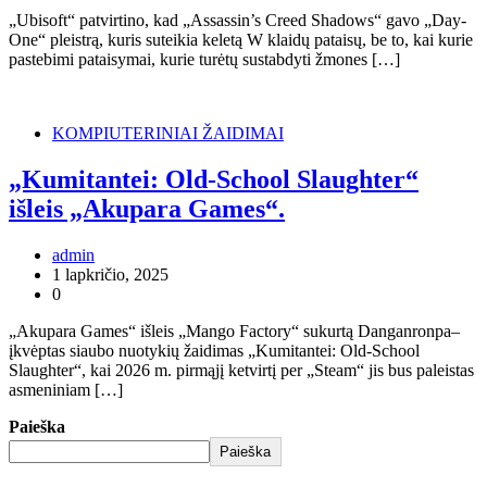
„Ubisoft“ patvirtino, kad „Assassin’s Creed Shadows“ gavo „Day-
One“ pleistrą, kuris suteikia keletą W klaidų pataisų, be to, kai kurie
pastebimi pataisymai, kurie turėtų sustabdyti žmones […]
KOMPIUTERINIAI ŽAIDIMAI
„Kumitantei: Old-School Slaughter“
išleis „Akupara Games“.
admin
1 lapkričio, 2025
0
„Akupara Games“ išleis „Mango Factory“ sukurtą Danganronpa–
įkvėptas siaubo nuotykių žaidimas „Kumitantei: Old-School
Slaughter“, kai 2026 m. pirmąjį ketvirtį per „Steam“ jis bus paleistas
asmeniniam […]
Paieška
Paieška