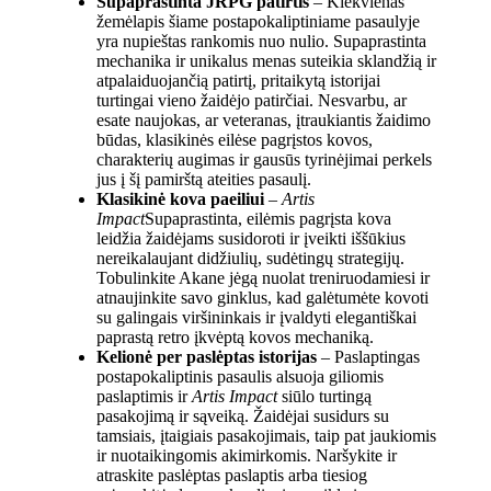
Supaprastinta JRPG patirtis
– Kiekvienas
žemėlapis šiame postapokaliptiniame pasaulyje
yra nupieštas rankomis nuo nulio. Supaprastinta
mechanika ir unikalus menas suteikia sklandžią ir
atpalaiduojančią patirtį, pritaikytą istorijai
turtingai vieno žaidėjo patirčiai. Nesvarbu, ar
esate naujokas, ar veteranas, įtraukiantis žaidimo
būdas, klasikinės eilėse pagrįstos kovos,
charakterių augimas ir gausūs tyrinėjimai perkels
jus į šį pamirštą ateities pasaulį.
Klasikinė kova paeiliui
–
Artis
Impact
Supaprastinta, eilėmis pagrįsta kova
leidžia žaidėjams susidoroti ir įveikti iššūkius
nereikalaujant didžiulių, sudėtingų strategijų.
Tobulinkite Akane jėgą nuolat treniruodamiesi ir
atnaujinkite savo ginklus, kad galėtumėte kovoti
su galingais viršininkais ir įvaldyti elegantiškai
paprastą retro įkvėptą kovos mechaniką.
Kelionė per paslėptas istorijas
– Paslaptingas
postapokaliptinis pasaulis alsuoja giliomis
paslaptimis ir
Artis Impact
siūlo turtingą
pasakojimą ir sąveiką. Žaidėjai susidurs su
tamsiais, įtaigiais pasakojimais, taip pat jaukiomis
ir nuotaikingomis akimirkomis. Naršykite ir
atraskite paslėptas paslaptis arba tiesiog