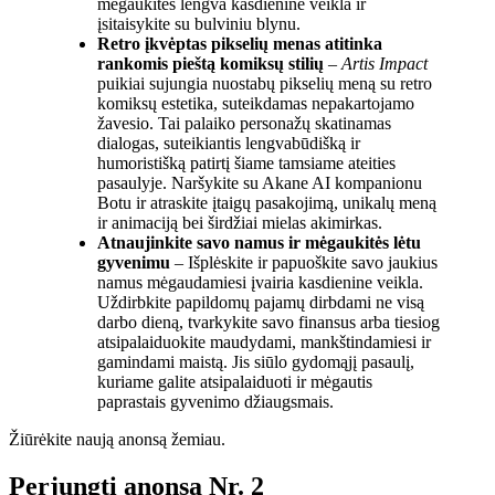
mėgaukitės lengva kasdienine veikla ir
įsitaisykite su bulviniu blynu.
Retro įkvėptas pikselių menas atitinka
rankomis pieštą komiksų stilių
–
Artis Impact
puikiai sujungia nuostabų pikselių meną su retro
komiksų estetika, suteikdamas nepakartojamo
žavesio. Tai palaiko personažų skatinamas
dialogas, suteikiantis lengvabūdišką ir
humoristišką patirtį šiame tamsiame ateities
pasaulyje. Naršykite su Akane AI kompanionu
Botu ir atraskite įtaigų pasakojimą, unikalų meną
ir animaciją bei širdžiai mielas akimirkas.
Atnaujinkite savo namus ir mėgaukitės lėtu
gyvenimu
– Išplėskite ir papuoškite savo jaukius
namus mėgaudamiesi įvairia kasdienine veikla.
Uždirbkite papildomų pajamų dirbdami ne visą
darbo dieną, tvarkykite savo finansus arba tiesiog
atsipalaiduokite maudydami, mankštindamiesi ir
gamindami maistą. Jis siūlo gydomąjį pasaulį,
kuriame galite atsipalaiduoti ir mėgautis
paprastais gyvenimo džiaugsmais.
Žiūrėkite naują anonsą žemiau.
Perjungti anonsą Nr. 2