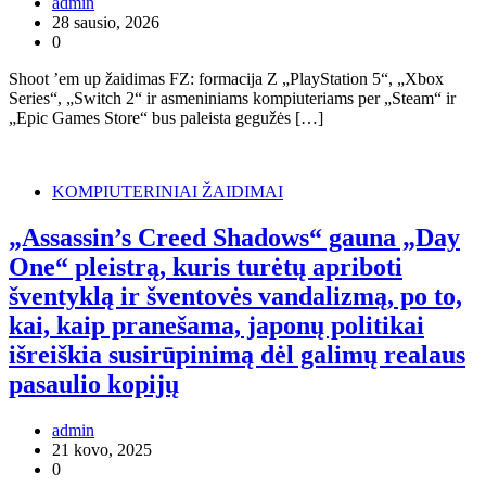
admin
28 sausio, 2026
0
Shoot ’em up žaidimas FZ: formacija Z „PlayStation 5“, „Xbox
Series“, „Switch 2“ ir asmeniniams kompiuteriams per „Steam“ ir
„Epic Games Store“ bus paleista gegužės […]
KOMPIUTERINIAI ŽAIDIMAI
„Assassin’s Creed Shadows“ gauna „Day
One“ pleistrą, kuris turėtų apriboti
šventyklą ir šventovės vandalizmą, po to,
kai, kaip pranešama, japonų politikai
išreiškia susirūpinimą dėl galimų realaus
pasaulio kopijų
admin
21 kovo, 2025
0