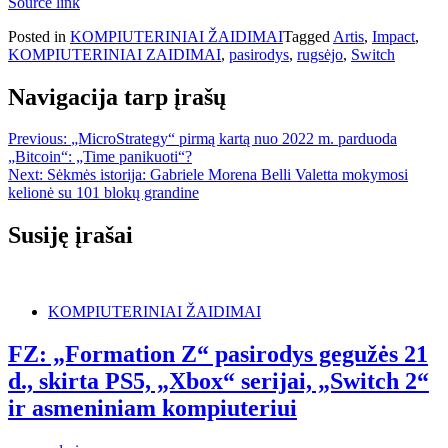
Source link
Posted in
KOMPIUTERINIAI ŽAIDIMAI
Tagged
Artis
,
Impact
,
KOMPIUTERINIAI ZAIDIMAI
,
pasirodys
,
rugsėjo
,
Switch
Navigacija tarp įrašų
Previous:
„MicroStrategy“ pirmą kartą nuo 2022 m. parduoda
„Bitcoin“: „Time panikuoti“?
Next:
Sėkmės istorija: Gabriele Morena Belli Valetta mokymosi
kelionė su 101 blokų grandine
Susiję įrašai
KOMPIUTERINIAI ŽAIDIMAI
FZ: „Formation Z“ pasirodys gegužės 21
d., skirta PS5, „Xbox“ serijai, „Switch 2“
ir asmeniniam kompiuteriui