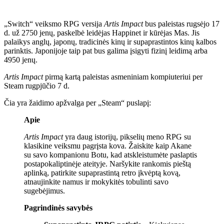
„Switch“ veiksmo RPG versija
Artis Impact
bus paleistas rugsėjo 17
d. už 2750 jenų, paskelbė leidėjas Happinet ir kūrėjas Mas. Jis
palaikys anglų, japonų, tradicinės kinų ir supaprastintos kinų kalbos
parinktis. Japonijoje taip pat bus galima įsigyti fizinį leidimą arba
4950 jenų.
Artis Impact
pirmą kartą paleistas asmeniniam kompiuteriui per
Steam rugpjūčio 7 d.
Čia yra žaidimo apžvalga per „Steam“ puslapį:
Apie
Artis Impact
yra daug istorijų, pikselių meno RPG su
klasikine veiksmu pagrįsta kova. Žaiskite kaip Akane
su savo kompanionu Botu, kad atskleistumėte paslaptis
postapokaliptinėje ateityje. Naršykite rankomis pieštą
aplinką, patirkite supaprastintą retro įkvėptą kovą,
atnaujinkite namus ir mokykitės tobulinti savo
sugebėjimus.
Pagrindinės savybės