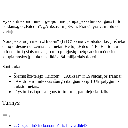
Vykstanti ekonominė ir geopolitinė įtampa paskatino saugaus turto
paklausą, o „Bitcoin“, „Auksas“ ir „Swiss Franc“ yra vairuotojo
vietoje.
Nors pastaruoju metu „Bitcoin“ (BTC) kaina vėl atsitraukė, ji išlieka
daug didesnė nei žemiausia metai. Be to, „Bitcoin“ ETF ir toliau
prideda turtą šiais metais, o nuo praėjusių metų sausio mėnesio
kaupiamosios įplaukos padidėja 54 milijardais dolerių.
Santrauka
Šiemet šoktelėjo „Bitcoin“, „Auksas“ ir „Šveicarijos frankai“.
JAV dolerio indeksas išaugo daugiau kaip 10%, palyginti su
aukštu metais.
Trys turtas tapo saugaus turto turtu, padidėjusia rizika.
Turinys:
Geopolitinė ir ekonominė rizika yra didelė