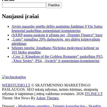
Paieška
Naujausi įrašai
Atviro pasaulio smėlio dėžės auginimo žaidimas 9 Yin Sutra:
Immortal paskelbtas asmeniniam kompiuteriui
cbXRP gauna paskolą ir užstatą per „Doppler Finance“ bazę
„Luno“ sumažina 20% darbuotojų, nes didėja kriptovaliutų
atleidimas
Sėkmės istorija: Jonathano Nicholso mokymosi kelionė su
101 blokų grandine
„Croc 2: Kingdom of the Gobbos Remaster“ paskelbtas PS5,
„Xbox Series“, PS4, „Switch“ ir asmeniniam kompiuteriui
WEBSTUDIO.LT
© SKAITMENINIO MARKETINGO
PASLAUGOS. SEO tekstų rašymas, turinio kūrimas, straipsnių
rašymas ir talpinimas į mūsų valdomas svetaines. 2026
ITLINE.LT
Theme: Hot News By
Adore Themes
.
Draugai: -
Marketingo agentūra
-
Teisinės konsultacijos
-
Skaidrių