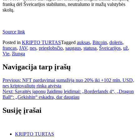
franką dėl Šveicarijos stabilumo, neutralumo ir mažų valstybės
skolų.
Source link
Posted in
KRIPTO TURTAS
Tagged
auksas
,
Bitcoin
,
doleris
,
francas
,
JAV
,
nes
,
prieglobsčio
,
saugaus
,
statusą
,
Šveicarijos
,
už
,
Vie
,
žlunga
Navigacija tarp įrašų
Previous:
NFT pardavimai sumažėja nuo 20% iki +102 mln. USD,
nes kriptovaliutų rinka atvėsta
Next:
Savaitės japonų žaidimų leidimai: „Borderlands 4“, „Dragon
Ball“: „Gekishin“ eskadra, dar daugiau
Susiję įrašai
KRIPTO TURTAS