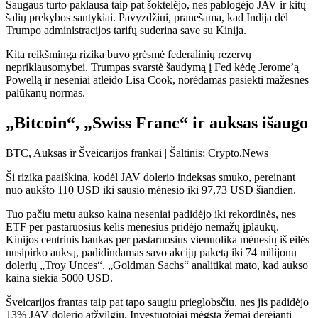
Saugaus turto paklausa taip pat šoktelėjo, nes pablogėjo JAV ir kitų
šalių prekybos santykiai. Pavyzdžiui, pranešama, kad Indija dėl
Trumpo administracijos tarifų suderina save su Kinija.
Kita reikšminga rizika buvo grėsmė federalinių rezervų
nepriklausomybei. Trumpas svarstė šaudymą į Fed kėdę Jerome’ą
Powellą ir neseniai atleido Lisa Cook, norėdamas pasiekti mažesnes
palūkanų normas.
„Bitcoin“, „Swiss Franc“ ir auksas išaugo
BTC, Auksas ir Šveicarijos frankai | Šaltinis: Crypto.News
Ši rizika paaiškina, kodėl JAV dolerio indeksas smuko, pereinant
nuo aukšto 110 USD iki sausio mėnesio iki 97,73 USD šiandien.
Tuo pačiu metu aukso kaina neseniai padidėjo iki rekordinės, nes
ETF per pastaruosius kelis mėnesius pridėjo nemažų įplaukų.
Kinijos centrinis bankas per pastaruosius vienuolika mėnesių iš eilės
nusipirko auksą, padidindamas savo akcijų paketą iki 74 milijonų
dolerių „Troy Unces“. „Goldman Sachs“ analitikai mato, kad aukso
kaina siekia 5000 USD.
Šveicarijos frantas taip pat tapo saugiu prieglobsčiu, nes jis padidėjo
13% JAV dolerio atžvilgiu. Investuotojai mėgsta žemai derėjantį