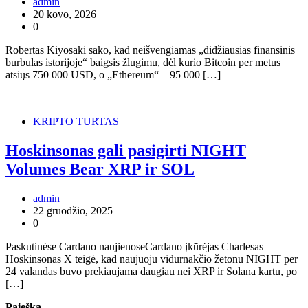
admin
20 kovo, 2026
0
Robertas Kiyosaki sako, kad neišvengiamas „didžiausias finansinis
burbulas istorijoje“ baigsis žlugimu, dėl kurio Bitcoin per metus
atsiųs 750 000 USD, o „Ethereum“ – 95 000 […]
KRIPTO TURTAS
Hoskinsonas gali pasigirti NIGHT
Volumes Bear XRP ir SOL
admin
22 gruodžio, 2025
0
Paskutinėse Cardano naujienoseCardano įkūrėjas Charlesas
Hoskinsonas X teigė, kad naujuoju vidurnakčio žetonu NIGHT per
24 valandas buvo prekiaujama daugiau nei XRP ir Solana kartu, po
[…]
Paieška