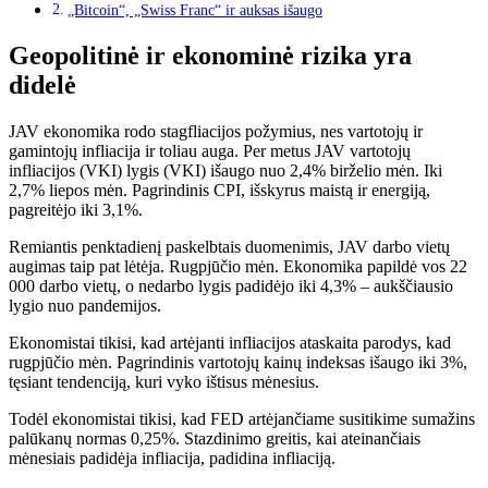
„Bitcoin“, „Swiss Franc“ ir auksas išaugo
Geopolitinė ir ekonominė rizika yra
didelė
JAV ekonomika rodo stagfliacijos požymius, nes vartotojų ir
gamintojų infliacija ir toliau auga. Per metus JAV vartotojų
infliacijos (VKI) lygis (VKI) išaugo nuo 2,4% birželio mėn. Iki
2,7% liepos mėn. Pagrindinis CPI, išskyrus maistą ir energiją,
pagreitėjo iki 3,1%.
Remiantis penktadienį paskelbtais duomenimis, JAV darbo vietų
augimas taip pat lėtėja. Rugpjūčio mėn. Ekonomika papildė vos 22
000 darbo vietų, o nedarbo lygis padidėjo iki 4,3% – aukščiausio
lygio nuo pandemijos.
Ekonomistai tikisi, kad artėjanti infliacijos ataskaita parodys, kad
rugpjūčio mėn. Pagrindinis vartotojų kainų indeksas išaugo iki 3%,
tęsiant tendenciją, kuri vyko ištisus mėnesius.
Todėl ekonomistai tikisi, kad FED artėjančiame susitikime sumažins
palūkanų normas 0,25%. Stazdinimo greitis, kai ateinančiais
mėnesiais padidėja infliacija, padidina infliaciją.