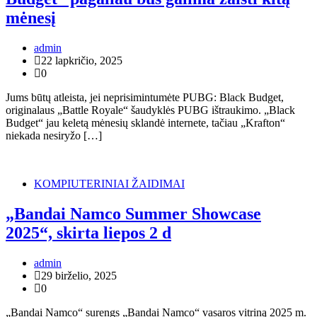
mėnesį
admin
22 lapkričio, 2025
0
Jums būtų atleista, jei neprisimintumėte PUBG: Black Budget,
originalaus „Battle Royale“ šaudyklės PUBG ištraukimo. „Black
Budget“ jau keletą mėnesių sklandė internete, tačiau „Krafton“
niekada nesiryžo […]
KOMPIUTERINIAI ŽAIDIMAI
„Bandai Namco Summer Showcase
2025“, skirta liepos 2 d
admin
29 birželio, 2025
0
„Bandai Namco“ surengs „Bandai Namco“ vasaros vitriną 2025 m.