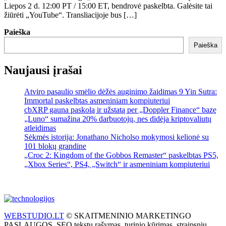
Liepos 2 d. 12:00 PT / 15:00 ET, bendrovė paskelbta. Galėsite tai
žiūrėti „YouTube“. Transliacijoje bus […]
Paieška
Paieška
Naujausi įrašai
Atviro pasaulio smėlio dėžės auginimo žaidimas 9 Yin Sutra:
Immortal paskelbtas asmeniniam kompiuteriui
cbXRP gauna paskolą ir užstatą per „Doppler Finance“ bazę
„Luno“ sumažina 20% darbuotojų, nes didėja kriptovaliutų
atleidimas
Sėkmės istorija: Jonathano Nicholso mokymosi kelionė su
101 blokų grandine
„Croc 2: Kingdom of the Gobbos Remaster“ paskelbtas PS5,
„Xbox Series“, PS4, „Switch“ ir asmeniniam kompiuteriui
WEBSTUDIO.LT
© SKAITMENINIO MARKETINGO
PASLAUGOS. SEO tekstų rašymas, turinio kūrimas, straipsnių