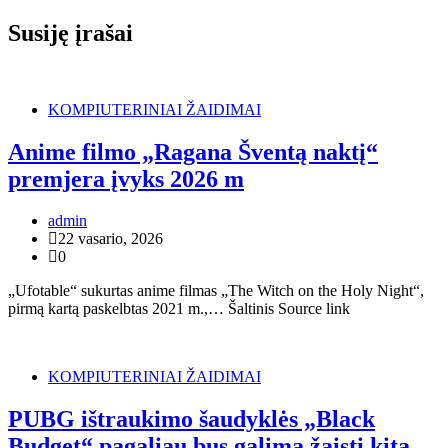
įrašų
Susiję įrašai
KOMPIUTERINIAI ŽAIDIMAI
Anime filmo „Ragana Šventą naktį“
premjera įvyks 2026 m
admin
22 vasario, 2026
0
„Ufotable“ sukurtas anime filmas „The Witch on the Holy Night“,
pirmą kartą paskelbtas 2021 m.,… Šaltinis Source link
KOMPIUTERINIAI ŽAIDIMAI
PUBG ištraukimo šaudyklės „Black
Budget“ pagaliau bus galima žaisti kitą