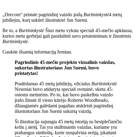
„Drecom“ pristatė pagrindinį vaizdo įrašą
Burtininkystė
4 metų
jubiliejus, kurį sukūrė iliustratorė Jun Suemi.
Be to, a
Burtininkystė
Šiuo metu vyksta speciali 45-mečio apklausa,
kurios metu gerbėjai gali pasidalinti savo prisiminimais ir žinutėmis
Burtininkystė
.
Gaukite išsamią informaciją žemiau.
Pagrindinis 45-mečio projekto vizualinis vaizdas,
sukurtas iliustratoriaus Jun Suemi, buvo
pristatytas!
Pradėdamas 45 metų jubiliejų, oficialus
Burtininkystė
Neseniai buvo atidaryta speciali svetainė, skirta 45-
osioms metinėms. Po to, kai buvo paskelbta vaizdo
įrašo žinutė iš vieno kūrėjo Roberto Woodheado,
džiaugiamės galėdami pagaliau atskleisti pagrindinį
iliustratoriaus Jun Suemi sukurtą vaizdą.
Ši iliustracija sujungia 45 metų istoriją su besiplečiančiu
keliu į ateitį. Tai yra stulbinantis vaizdas, kuriame yra
prabangus simbolių, kurie nuspalvina seriją, įskaitant