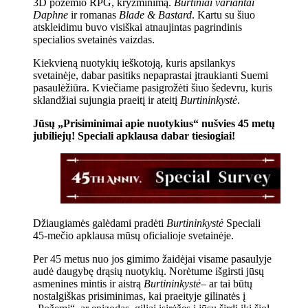
3D požemio RPG, kryžminimą.
Burtiniai variantai
Daphne
ir romanas
Blade & Bastard
. Kartu su šiuo
atskleidimu buvo visiškai atnaujintas pagrindinis
specialios svetainės vaizdas.
Kiekvieną nuotykių ieškotoją, kuris apsilankys
svetainėje, dabar pasitiks nepaprastai įtraukianti Suemi
pasaulėžiūra. Kviečiame pasigrožėti šiuo šedevru, kuris
sklandžiai sujungia praeitį ir ateitį
Burtininkystė
.
Jūsų „Prisiminimai apie nuotykius“ nušvies 45 metų
jubiliejų! Speciali apklausa dabar tiesiogiai!
Džiaugiamės galėdami pradėti
Burtininkystė
Speciali
45-mečio apklausa mūsų oficialioje svetainėje.
Per 45 metus nuo jos gimimo žaidėjai visame pasaulyje
audė daugybę drąsių nuotykių. Norėtume išgirsti jūsų
asmenines mintis ir aistrą
Burtininkystė
– ar tai būtų
nostalgiškas prisiminimas, kai praeityje gilinatės į