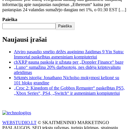
informaciją apie naujausias naujienas „Ethereum“ kaina per
pastarąsias 24 valandas sumažėjo daugiau nei 1%, o 01:30 EST […]
Paieška
Paieška
Naujausi įrašai
Atviro pasaulio smėlio dėžės auginimo žaidimas 9 Yin Sutra:
Immortal paskelbtas asmeniniam kompiuteriui
cbXRP gauna paskolą ir užstatą per „Doppler Finance“ bazę
„Luno“ sumažina 20% darbuotojų, nes didėja kriptovaliutų
atleidimas
Sėkmės istorija: Jonathano Nicholso mokymosi kelionė su
101 blokų grandine
„Croc 2: Kingdom of the Gobbos Remaster“ paskelbtas PS5,
„Xbox Series“, PS4, „Switch“ ir asmeniniam kompiuteriui
WEBSTUDIO.LT
© SKAITMENINIO MARKETINGO
PASLAUGOS. SEO tekstų rašymas, turinio kūrimas, straipsnių