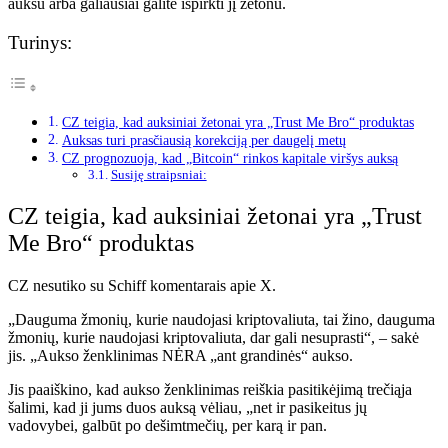
auksu arba galiausiai galite išpirkti jį žetonu.
Turinys:
CZ teigia, kad auksiniai žetonai yra „Trust Me Bro“ produktas
Auksas turi prasčiausią korekciją per daugelį metų
CZ prognozuoja, kad „Bitcoin“ rinkos kapitale viršys auksą
Susiję straipsniai:
CZ teigia, kad auksiniai žetonai yra „Trust
Me Bro“ produktas
CZ nesutiko su Schiff komentarais apie X.
„Dauguma žmonių, kurie naudojasi kriptovaliuta, tai žino, dauguma
žmonių, kurie naudojasi kriptovaliuta, dar gali nesuprasti“, – sakė
jis. „Aukso ženklinimas NĖRA „ant grandinės“ aukso.
Jis paaiškino, kad aukso ženklinimas reiškia pasitikėjimą trečiąja
šalimi, kad ji jums duos auksą vėliau, „net ir pasikeitus jų
vadovybei, galbūt po dešimtmečių, per karą ir pan.