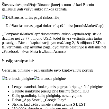
Šios savaitės pradžioje Binance įkūrėjas
numatė
kad Bitcoin
galiausiai gali viršyti aukso rinkos kapitalą.
Didžiausias turtas pagal rinkos ribą (šaltinis:
ĮmonėsMarketCap
)
„CompaniesMarketCap“ duomenimis, aukso kapitalizacija siekia
daugiau nei 28,77 trilijono USD, todėl jis yra vertingiausias turtas
pasaulyje.
Bitcoin kapitalizacija yra maždaug 2,18 trilijono USD, o
tai vertinama kaip
aštuntas pagal dydį turtas pasaulyje ir didesnis nei
„Facebook“ tėvas Meta ir „Saudi Aramco“.
Susiję straipsniai:
Geriausia piniginė – paįvairinkite savo kriptovaliutų portfelį
Lengva naudoti, funkcijomis pagrįsta kriptografinė piniginė
Gaukite išankstinę prieigą prie būsimų žetonų ICO
Kelių grandinių, kelių piniginių, ne saugojimo
Dabar „App Store“, „Google Play“.
Stakite, kad uždirbtumėte vietinį žetoną $ BEST
250 000+ aktyvių naudotojų per mėnesį