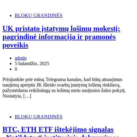
BLOKŲ GRANDINĖS
UK pristato įstatymų lošimų mokestį:
pagrindinė informacija ir pramonės
poveikis
admin
5 balandžio, 2025
0
Prisijunkite prie mūsų Telegrama kanalas, kad būtų atnaujintas
naujienų aprėptis JK išleido svarbų įstatymų lošimų rinkliavą,
pažymėdama reikšmingą su lošimų metu susijusios žalos pokytį.
Nustatyta, […]
BLOKŲ GRANDINĖS
BTC, ETH ETF ištekėjimo signalas