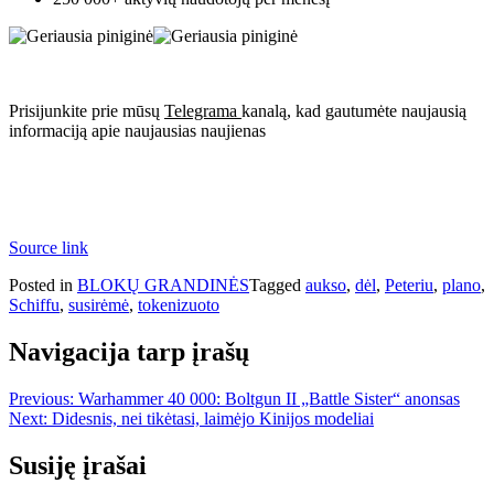
Prisijunkite prie mūsų
Telegrama
kanalą, kad gautumėte naujausią
informaciją apie naujausias naujienas
Source link
Posted in
BLOKŲ GRANDINĖS
Tagged
aukso
,
dėl
,
Peteriu
,
plano
,
Schiffu
,
susirėmė
,
tokenizuoto
Navigacija tarp įrašų
Previous:
Warhammer 40 000: Boltgun II „Battle Sister“ anonsas
Next:
Didesnis, nei tikėtasi, laimėjo Kinijos modeliai
Susiję įrašai