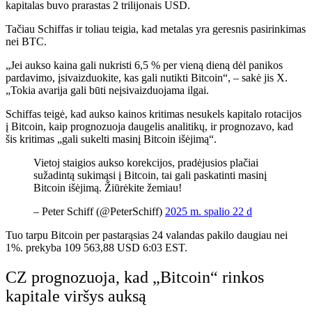
kapitalas buvo prarastas 2 trilijonais USD.
Tačiau Schiffas ir toliau teigia, kad metalas yra geresnis pasirinkimas
nei BTC.
„Jei aukso kaina gali nukristi 6,5 % per vieną dieną dėl panikos
pardavimo, įsivaizduokite, kas gali nutikti Bitcoin“, – sakė jis X.
„Tokia avarija gali būti neįsivaizduojama ilgai.
Schiffas teigė, kad aukso kainos kritimas nesukels kapitalo rotacijos
į Bitcoin, kaip prognozuoja daugelis analitikų, ir prognozavo, kad
šis kritimas „gali sukelti masinį Bitcoin išėjimą“.
Vietoj staigios aukso korekcijos, pradėjusios plačiai
sužadintą sukimąsi į Bitcoin, tai gali paskatinti masinį
Bitcoin išėjimą. Žiūrėkite žemiau!
– Peter Schiff (@PeterSchiff)
2025 m. spalio 22 d
Tuo tarpu Bitcoin per pastarąsias 24 valandas pakilo daugiau nei
1%.
prekyba
109 563,88 USD 6:03 EST.
CZ prognozuoja, kad „Bitcoin“ rinkos
kapitale viršys auksą