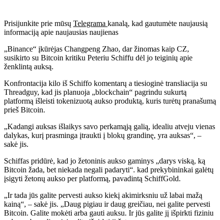
Prisijunkite prie mūsų
Telegrama
kanalą, kad gautumėte naujausią
informaciją apie naujausias naujienas
„Binance“ įkūrėjas Changpeng Zhao, dar žinomas kaip CZ,
susikirto su Bitcoin kritiku Peteriu Schiffu dėl jo teiginių apie
ženklintą auksą.
Konfrontacija kilo iš Schiffo komentarų a
tiesioginė transliacija
su
Threadguy, kad jis planuoja „blockchain“ pagrindu sukurtą
platformą
išleisti tokenizuotą aukso produktą, kuris turėtų pranašumą
prieš Bitcoin.
„Kadangi auksas išlaikys savo perkamąją galią, idealiu atveju vienas
dalykas, kurį prasminga įtraukti į blokų grandinę, yra auksas“, –
sakė jis.
Schiffas pridūrė, kad jo žetoninis aukso gaminys „darys viską, ką
Bitcoin žada, bet niekada negali padaryti“.
kad prekybininkai galėtų
įsigyti žetonų aukso per platformą, pavadintą SchiffGold.
„Ir tada jūs galite pervesti aukso kiekį akimirksniu už labai mažą
kainą“, – sakė jis. „Daug pigiau ir daug greičiau, nei galite pervesti
Bitcoin.
Galite mokėti arba gauti auksu. Ir jūs galite jį išpirkti fiziniu