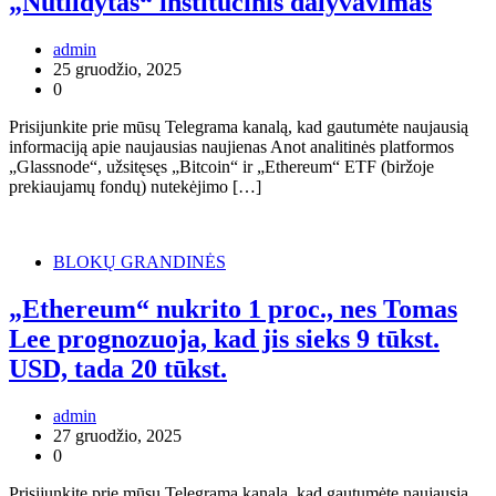
„Nutildytas“ institucinis dalyvavimas
admin
25 gruodžio, 2025
0
Prisijunkite prie mūsų Telegrama kanalą, kad gautumėte naujausią
informaciją apie naujausias naujienas Anot analitinės platformos
„Glassnode“, užsitęsęs „Bitcoin“ ir „Ethereum“ ETF (biržoje
prekiaujamų fondų) nutekėjimo […]
BLOKŲ GRANDINĖS
„Ethereum“ nukrito 1 proc., nes Tomas
Lee prognozuoja, kad jis sieks 9 tūkst.
USD, tada 20 tūkst.
admin
27 gruodžio, 2025
0
Prisijunkite prie mūsų Telegrama kanalą, kad gautumėte naujausią