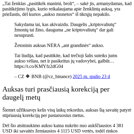
„Tai ženklas „pasitikėk manimi, broli“, – sakė jis, ar
manydamas, kad
pasitikėjimo lygis, kurio reikalaujama apie ženklintą auksą, yra
priežastis, dėl kurios „aukso monetos“ iš tikrųjų nepakilo.
Sakydama tai, kas akivaizdu. Daugelis „kriptovaliutų“
žmonių tai žino, dauguma „ne kriptovaliutų“ dar gali
nesuprasti.
Žetoninis auksas NĖRA „ant grandinės“ aukso.
Tai liudija, kad pasitikite, kad trečioji šalis suteiks jums
aukso vėliau, net ir pasikeitus jų vadovybei, galbūt…
https://t.co/KMYfz2dG04
– CZ 🔶 BNB (@cz_binance)
2025 m. spalio 23 d
Auksas turi prasčiausią korekciją per
daugelį metų
Šiemet užfiksavęs kelis visų laikų rekordus, auksas šią savaitę patyrė
stipriausią korekciją per pastaruosius metus.
Dėl šio atsitraukimo aukso kaina nukrito nuo aukščiausios 4 381
USD iki savaitės žemiausios 4 1115 USD vertės, todėl rinkos