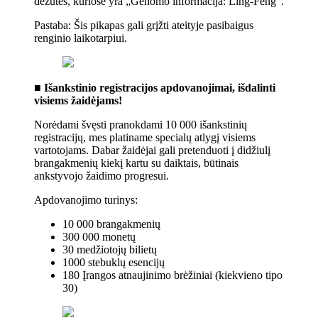
dėžutės, kuriose yra „Genomo informacija: Ling-Feng“.
Pastaba: Šis pikapas gali grįžti ateityje pasibaigus
renginio laikotarpiui.
■ Išankstinio registracijos apdovanojimai, išdalinti
visiems žaidėjams!
Norėdami švęsti pranokdami 10 000 išankstinių
registracijų, mes platiname specialų atlygį visiems
vartotojams. Dabar žaidėjai gali pretenduoti į didžiulį
brangakmenių kiekį kartu su daiktais, būtinais
ankstyvojo žaidimo progresui.
Apdovanojimo turinys:
10 000 brangakmenių
300 000 monetų
30 medžiotojų bilietų
1000 stebuklų esencijų
180 Įrangos atnaujinimo brėžiniai (kiekvieno tipo
30)