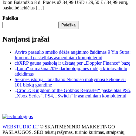
Ixion Balandžio 8 d. Pradės už 34,99 USD / 29,50 £ / 34,99 eurų,
paskelbė leidėjas […]
Paieška
Paieška
Naujausi įrašai
Atviro pasaulio smėlio dėžės auginimo žaidimas 9 Yin Sutra:
Immortal paskelbtas asmeniniam kompiuteriui
cbXRP gauna paskolą ir užstatą per „Doppler Finance“ bazę
„Luno“ sumažina 20% darbuotojų, nes didėja kriptovaliutų
atleidimas
Sėkmės istorija: Jonathano Nicholso mokymosi kelionė su
101 blokų grandine
„Croc 2: Kingdom of the Gobbos Remaster“ paskelbtas PS5,
„Xbox Series“, PS4, „Switch“ ir asmeniniam kompiuteriui
WEBSTUDIO.LT
© SKAITMENINIO MARKETINGO
PASLAUGOS. SEO tekstų rašymas, turinio kūrimas, straipsnių