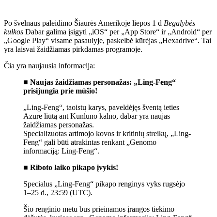
Po švelnaus paleidimo Šiaurės Amerikoje liepos 1 d
Begalybės
kulkos
Dabar galima įsigyti „iOS“ per „App Store“ ir „Android“ per
„Google Play“ visame pasaulyje, paskelbė kūrėjas „Hexadrive“. Tai
yra laisvai žaidžiamas pirkdamas programoje.
Čia yra naujausia informacija:
■ Naujas žaidžiamas personažas: „Ling-Feng“
prisijungia prie mūšio!
„Ling-Feng“, taoistų karys, paveldėjęs šventą ieties
Azure liūtą ant Kunluno kalno, dabar yra naujas
žaidžiamas personažas.
Specializuotas artimojo kovos ir kritinių streikų, „Ling-
Feng“ gali būti atrakintas renkant „Genomo
informaciją: Ling-Feng“.
■ Riboto laiko pikapo įvykis!
Specialus „Ling-Feng“ pikapo renginys vyks rugsėjo
1–25 d., 23:59 (UTC).
Šio renginio metu bus prieinamos įrangos tiekimo