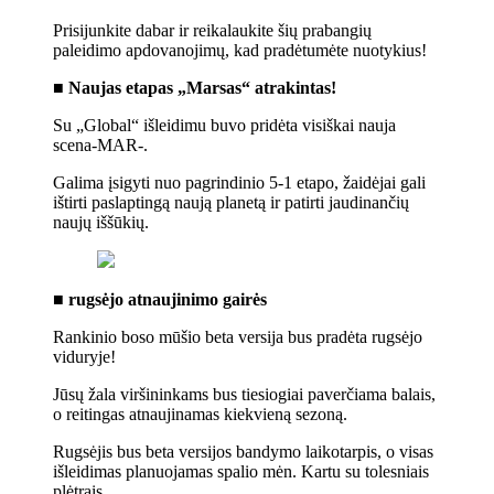
Prisijunkite dabar ir reikalaukite šių prabangių
paleidimo apdovanojimų, kad pradėtumėte nuotykius!
■ Naujas etapas „Marsas“ atrakintas!
Su „Global“ išleidimu buvo pridėta visiškai nauja
scena-MAR-.
Galima įsigyti nuo pagrindinio 5-1 etapo, žaidėjai gali
ištirti paslaptingą naują planetą ir patirti jaudinančių
naujų iššūkių.
■ rugsėjo atnaujinimo gairės
Rankinio boso mūšio beta versija bus pradėta rugsėjo
viduryje!
Jūsų žala viršininkams bus tiesiogiai paverčiama balais,
o reitingas atnaujinamas kiekvieną sezoną.
Rugsėjis bus beta versijos bandymo laikotarpis, o visas
išleidimas planuojamas spalio mėn. Kartu su tolesniais
plėtrais.