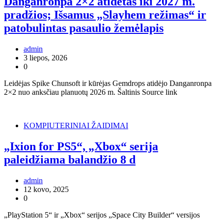
Danganronpa 2×2 atidėtas iki 2027 m.
pradžios; Išsamus „Slayhem režimas“ ir
patobulintas pasaulio žemėlapis
admin
3 liepos, 2026
0
Leidėjas Spike Chunsoft ir kūrėjas Gemdrops atidėjo Danganronpa
2×2 nuo anksčiau planuotų 2026 m. Šaltinis Source link
KOMPIUTERINIAI ŽAIDIMAI
„Ixion for PS5“, „Xbox“ serija
paleidžiama balandžio 8 d
admin
12 kovo, 2025
0
„PlayStation 5“ ir „Xbox“ serijos „Space City Builder“ versijos