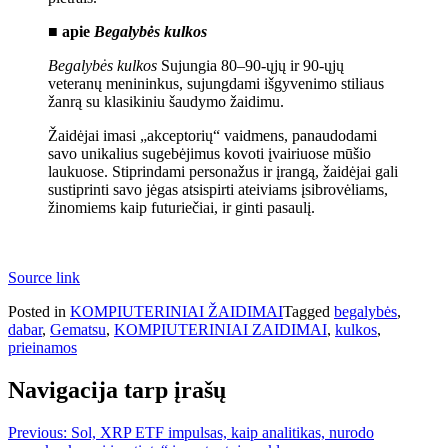
■ apie
Begalybės kulkos
Begalybės kulkos
Sujungia 80–90-ųjų ir 90-ųjų
veteranų menininkus, sujungdami išgyvenimo stiliaus
žanrą su klasikiniu šaudymo žaidimu.
Žaidėjai imasi „akceptorių“ vaidmens, panaudodami
savo unikalius sugebėjimus kovoti įvairiuose mūšio
laukuose. Stiprindami personažus ir įrangą, žaidėjai gali
sustiprinti savo jėgas atsispirti ateiviams įsibrovėliams,
žinomiems kaip futuriečiai, ir ginti pasaulį.
Source link
Posted in
KOMPIUTERINIAI ŽAIDIMAI
Tagged
begalybės
,
dabar
,
Gematsu
,
KOMPIUTERINIAI ZAIDIMAI
,
kulkos
,
prieinamos
Navigacija tarp įrašų
Previous:
Sol, XRP ETF impulsas, kaip analitikas, nurodo