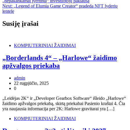
„nepakankamai įvertintą“ investuotojų paklausą
Next:
„Legend of Elumia Game Creator“ pradeda NFT lyderių
lentelę
Susiję įrašai
KOMPIUTERINIAI ŽAIDIMAI
„Borderlands 4“ – „Harlowe“ žaidimo
apžvalgos priekaba
admin
22 rugpjūčio, 2025
0
„Leidėjas 2K“ ir „Developer Gearbox Software“ išleido „Harlowe“
žaidimo apžvalgos priekabą, skirtą priekabai Pasienio kraštai 4. Čia
yra naujausia informacija per 2K: Harlowe gravitarai yra […]
KOMPIUTERINIAI ŽAIDIMAI