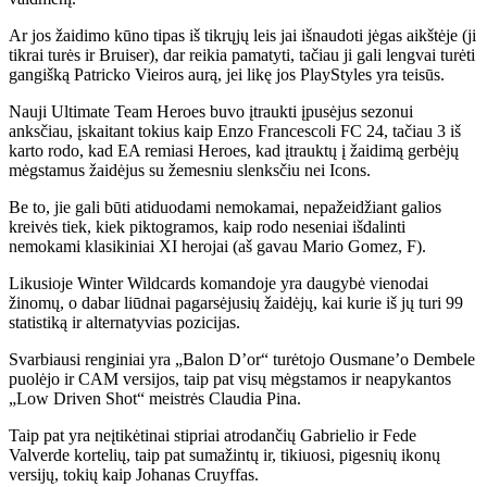
Ar jos žaidimo kūno tipas iš tikrųjų leis jai išnaudoti jėgas aikštėje (ji
tikrai turės ir Bruiser), dar reikia pamatyti, tačiau ji gali lengvai turėti
gangišką Patricko Vieiros aurą, jei likę jos PlayStyles yra teisūs.
Nauji Ultimate Team Heroes buvo įtraukti įpusėjus sezonui
anksčiau, įskaitant tokius kaip Enzo Francescoli FC 24, tačiau 3 iš
karto rodo, kad EA remiasi Heroes, kad įtrauktų į žaidimą gerbėjų
mėgstamus žaidėjus su žemesniu slenksčiu nei Icons.
Be to, jie gali būti atiduodami nemokamai, nepažeidžiant galios
kreivės tiek, kiek piktogramos, kaip rodo neseniai išdalinti
nemokami klasikiniai XI herojai (aš gavau Mario Gomez, F).
Likusioje Winter Wildcards komandoje yra daugybė vienodai
žinomų, o dabar liūdnai pagarsėjusių žaidėjų, kai kurie iš jų turi 99
statistiką ir alternatyvias pozicijas.
Svarbiausi renginiai yra „Balon D’or“ turėtojo Ousmane’o Dembele
puolėjo ir CAM versijos, taip pat visų mėgstamos ir neapykantos
„Low Driven Shot“ meistrės Claudia Pina.
Taip pat yra neįtikėtinai stipriai atrodančių Gabrielio ir Fede
Valverde kortelių, taip pat sumažintų ir, tikiuosi, pigesnių ikonų
versijų, tokių kaip Johanas Cruyffas.