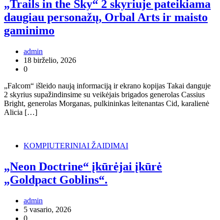
„Trails in the Sky“ 2 skyriuje pateikiama
daugiau personažų, Orbal Arts ir maisto
gaminimo
admin
18 birželio, 2026
0
„Falcom“ išleido naują informaciją ir ekrano kopijas Takai danguje
2 skyrius supažindinsime su veikėjais brigados generolas Cassius
Bright, generolas Morganas, pulkininkas leitenantas Cid, karalienė
Alicia […]
KOMPIUTERINIAI ŽAIDIMAI
„Neon Doctrine“ įkūrėjai įkūrė
„Goldpact Goblins“.
admin
5 vasario, 2026
0