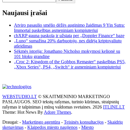
Naujausi įrašai
Atviro pasaulio smėlio dėžės auginimo žaidimas 9 Yin Sutra:
Immortal paskelbtas asmeniniam kompiuteriui
cbXRP gauna paskolą ir užstatą per „Doppler Finance“ bazę
„Luno“ sumažina 20% darbuotojų, nes didėja kriptovaliutų
atleidimas
Sėkmės istorija: Jonathano Nicholso mokymosi kelionė su
101 blokų grandine
„Croc 2: Kingdom of the Gobbos Remaster“ paskelbtas PS5,
„Xbox Series“, PS4, „Switch“ ir asmeniniam kompiuteriui
WEBSTUDIO.LT
© SKAITMENINIO MARKETINGO
PASLAUGOS. SEO tekstų rašymas, turinio kūrimas, straipsnių
rašymas ir talpinimas į mūsų valdomas svetaines. 2026
ITLINE.LT
Theme: Hot News By
Adore Themes
.
Draugai: -
Marketingo agentūra
-
Teisinės konsultacijos
-
Skaidrių
skenavimas
-
Klaipedos miesto naujienos
-
Miesto