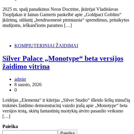
2025 m. spalį panaikinus Neon Doctrine, įkūrėjai Vladislavas
Tsopljakas ir Iainas Garneris paskelbė apie „Goldpact Goblins“
įkūrimą, siūlantį „bendruomenė pirmiausia“ sprendimus, pritaikytus
studijoms, ieškančioms paramos […]
KOMPIUTERINIAI ŽAIDIMAI
Silver Palace „Monotype“ beta versijos
žaidimo vitrina
admin
8 sausio, 2026
0
Leidėjas „Elementa“ ir kūrėjas „Silver Studio“ išleido šešių minučių
trukmės žaidimo demonstracinį vaizdo įrašą apie „Monotype“ beta
versijos testą, skirtą fantastinių nuotykių atviro pasaulio veiksmo
[…]
Paieška
Paieška