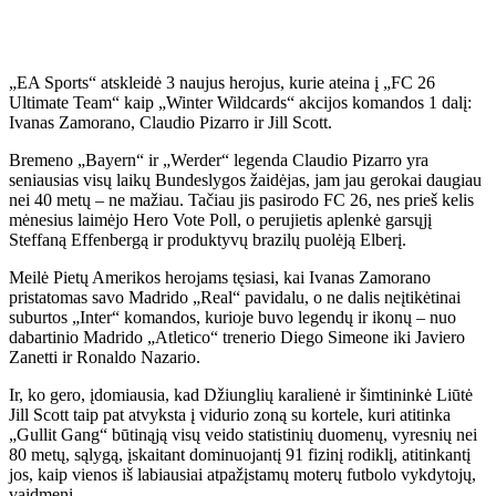
„EA Sports“ atskleidė 3 naujus herojus, kurie ateina į „FC 26
Ultimate Team“ kaip „Winter Wildcards“ akcijos komandos 1 dalį:
Ivanas Zamorano, Claudio Pizarro ir Jill Scott.
Bremeno „Bayern“ ir „Werder“ legenda Claudio Pizarro yra
seniausias visų laikų Bundeslygos žaidėjas, jam jau gerokai daugiau
nei 40 metų – ne mažiau. Tačiau jis pasirodo FC 26, nes prieš kelis
mėnesius laimėjo Hero Vote Poll, o perujietis aplenkė garsųjį
Steffaną Effenbergą ir produktyvų brazilų puolėją Elberį.
Meilė Pietų Amerikos herojams tęsiasi, kai Ivanas Zamorano
pristatomas savo Madrido „Real“ pavidalu, o ne dalis neįtikėtinai
suburtos „Inter“ komandos, kurioje buvo legendų ir ikonų – nuo ​​
dabartinio Madrido „Atletico“ trenerio Diego Simeone iki Javiero
Zanetti ir Ronaldo Nazario.
Ir, ko gero, įdomiausia, kad Džiunglių karalienė ir šimtininkė Liūtė
Jill Scott taip pat atvyksta į vidurio zoną su kortele, kuri atitinka
„Gullit Gang“ būtinąją visų veido statistinių duomenų, vyresnių nei
80 metų, sąlygą, įskaitant dominuojantį 91 fizinį rodiklį, atitinkantį
jos, kaip vienos iš labiausiai atpažįstamų moterų futbolo vykdytojų,
vaidmenį.