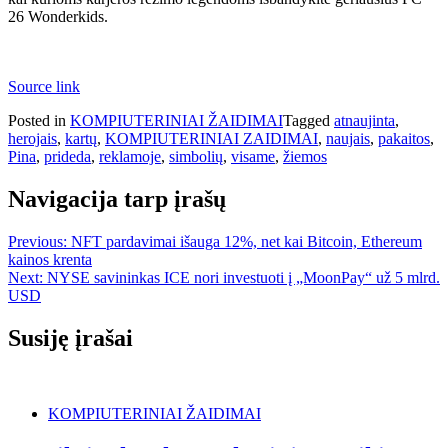
26 Wonderkids.
Source link
Posted in
KOMPIUTERINIAI ŽAIDIMAI
Tagged
atnaujinta
,
herojais
,
kartų
,
KOMPIUTERINIAI ZAIDIMAI
,
naujais
,
pakaitos
,
Pina
,
prideda
,
reklamoje
,
simbolių
,
visame
,
žiemos
Navigacija tarp įrašų
Previous:
NFT pardavimai išauga 12%, net kai Bitcoin, Ethereum
kainos krenta
Next:
NYSE savininkas ICE nori investuoti į „MoonPay“ už 5 mlrd.
USD
Susiję įrašai
KOMPIUTERINIAI ŽAIDIMAI