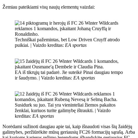
Žemiau pateikiami visų naujų elementų vaizdai:
Techniškai pažemintas, bet Low Driven Cruyff atrodo
puikiai. |
Vaizdo kreditas:
EA sportas
EA iš tikrųjų tai padarė. Jie suteikė Pinai daugiau tempo
ir šaudymo. |
Vaizdo kreditas:
EA sportas
Susidurk su juo. Tai yra vieninteliai žiemos pakaitos
ženklai, kuriuos turite galimybę ištraukti. |
Vaizdo
kreditas:
EA sportas
Norėdami sužinoti daugiau apie tai, kaip išnaudoti visas šių žaidėjų
galimybes, peržiūrėkite mūsų geriausių FC26 formacijų sąrašą. Arba
kai kurioms karjeros režimo legendoms išbandykite geriausius FC