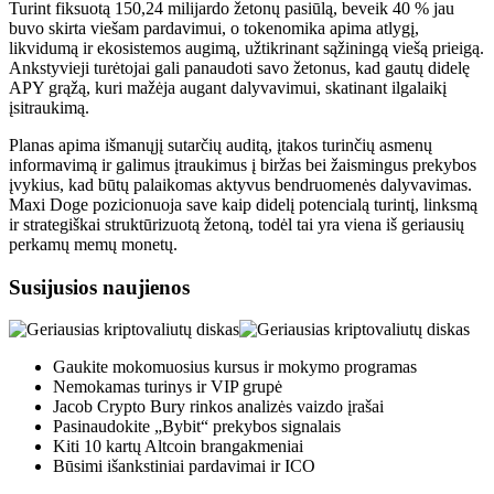
Turint fiksuotą 150,24 milijardo žetonų pasiūlą, beveik 40 % jau
buvo skirta viešam pardavimui, o tokenomika apima atlygį,
likvidumą ir ekosistemos augimą, užtikrinant sąžiningą viešą prieigą.
Ankstyvieji turėtojai gali panaudoti savo žetonus, kad gautų didelę
APY grąžą, kuri mažėja augant dalyvavimui, skatinant ilgalaikį
įsitraukimą.
Planas apima išmanųjį sutarčių auditą, įtakos turinčių asmenų
informavimą ir galimus įtraukimus į biržas bei žaismingus prekybos
įvykius, kad būtų palaikomas aktyvus bendruomenės dalyvavimas.
Maxi Doge pozicionuoja save kaip didelį potencialą turintį, linksmą
ir strategiškai struktūrizuotą žetoną, todėl tai yra viena iš geriausių
perkamų memų monetų.
Susijusios naujienos
Gaukite mokomuosius kursus ir mokymo programas
Nemokamas turinys ir VIP grupė
Jacob Crypto Bury rinkos analizės vaizdo įrašai
Pasinaudokite „Bybit“ prekybos signalais
Kiti 10 kartų Altcoin brangakmeniai
Būsimi išankstiniai pardavimai ir ICO