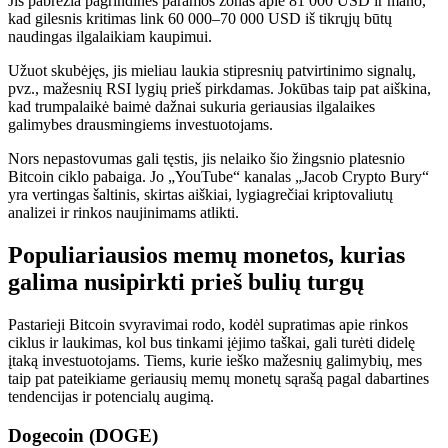
Jis pabrėžia pagrindines paramos zonas apie 81 000 USD ir mano,
kad gilesnis kritimas link 60 000–70 000 USD iš tikrųjų būtų
naudingas ilgalaikiam kaupimui.
Užuot skubėjęs, jis mieliau laukia stipresnių patvirtinimo signalų,
pvz., mažesnių RSI lygių prieš pirkdamas. Jokūbas taip pat aiškina,
kad trumpalaikė baimė dažnai sukuria geriausias ilgalaikes
galimybes drausmingiems investuotojams.
Nors nepastovumas gali tęstis, jis nelaiko šio žingsnio platesnio
Bitcoin ciklo pabaiga. Jo „YouTube“ kanalas „Jacob Crypto Bury“
yra vertingas šaltinis, skirtas aiškiai, lygiagrečiai kriptovaliutų
analizei ir rinkos naujinimams atlikti.
Populiariausios memų monetos, kurias
galima nusipirkti prieš bulių turgų
Pastarieji Bitcoin svyravimai rodo, kodėl supratimas apie rinkos
ciklus ir laukimas, kol bus tinkami įėjimo taškai, gali turėti didelę
įtaką investuotojams. Tiems, kurie ieško mažesnių galimybių, mes
taip pat pateikiame geriausių memų monetų sąrašą pagal dabartines
tendencijas ir potencialų augimą.
Dogecoin (DOGE)