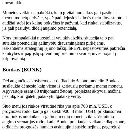
nuosmukiu.
Monetos veikimas pabrėžia, kaip greitai nuotaikos gali pasikeisti
memų monetų erdvėje, ypač padidėjusios baimės metu. Investuotojai
atidžiai stebi jos kainų pokyčius ir pažymi, kad rinkai stabilizavus,
jis gali pasiūlyti didelį augimo potencialą.
Nors trumpalaikiai nuostoliai yra akivaizdūs, situacija taip pat
suteikia potencialių galimybių drausmingiems pirkėjams,
ieškantiems strateginių įėjimo taškų. $PEPE nepastovumas pabrėžia
kantrybės ir pagrįstų sprendimų priėmimo svarbą investuojant į
kriptovaliutą.
Bonkas (BONK)
Dėl augančios ekosistemos ir defliacinio žetono modelio Bonkas
susilaukia dėmesio kaip viena iš geriausių perkamų memų monetų.
Apyvartoje esant 88 trilijonams žetonų, projektas aktyviai mažina
pasiūlą, kuri galėtų palaikyti ilgalaikę vertę.
Šiuo metu jos rinkos viršutinė riba yra apie 703 mln. USD, o
prognozės rodo, kad ji gali siekti 900–3 mlrd. USD, priklausomai
nuo rinkos nuotaikos ir galimų memų monetų ciklų. Vidutinio
augimo scenarijus rodo, kad „Bonk“ prekiauja sveikame diapazone,
o didelės prognozės numato atsinaujinti susidomėjimą, pagerėjusį