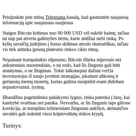
Prisijunkite prie mūsų
Telegrama
kanalą, kad gautumėte naujausią
informaciją apie naujausias naujienas
Staigus Bitcoin kritimas nuo 90 000 USD vėl sukėlė baimę, tačiau
tai taip pat atveria galimybes tiems, kurie atidžiai stebi rinką. Po
kelių savaičių judėjimo į šonus skilimas atrodo dramatiškas, tačiau
vis tiek atitinka įprastą platesnio rinkos ciklo ritmą.
Nepaisant trumpalaikio silpnumo, Bitcoin išlieka stipresnis nei
ankstesniais nuosmukiais, o tai rodo, kad šis žingsnis gali būti
atstatymas, o ne žlugimas. Tokie laikotarpiai dažnai verčia
investuotojus iš naujo įvertinti strategijas, įskaitant altkoinų ir
geriausių memų monetų, kurias galima nusipirkti esant dideliam
nepastovumui, tyrimą.
Išbandžius pagrindinius palaikymo lygius, rinka patenka į fazę, kai
kantrybė svarbiau nei panika. Nesvarbu, ar šis žingsnis taps gilesne
korekcija, ar tramplinu tolimesniam žingsniui aukštyn, ateinančios
savaitės gali nulemti visos kriptovaliutų rinkos kryptį.
Turinys: