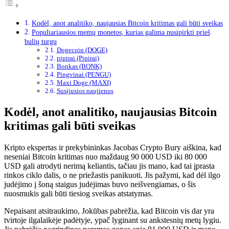
Kodėl, anot analitiko, naujausias Bitcoin kritimas gali būti sveikas
Populiariausios memų monetos, kurias galima nusipirkti prieš
bulių turgų
Dogecoin (DOGE)
pipirai (Pipirai)
Bonkas (BONK)
Pingvinai (PENGU)
Maxi Doge (MAXI)
Susijusios naujienos
Kodėl, anot analitiko, naujausias Bitcoin
kritimas gali būti sveikas
Kripto ekspertas ir prekybininkas Jacobas Crypto Bury aiškina, kad
neseniai Bitcoin kritimas nuo maždaug 90 000 USD iki 80 000
USD gali atrodyti nerimą keliantis, tačiau jis mano, kad tai įprasta
rinkos ciklo dalis, o ne priežastis panikuoti. Jis pažymi, kad dėl ilgo
judėjimo į šoną staigus judėjimas buvo neišvengiamas, o šis
nuosmukis gali būti tiesiog sveikas atstatymas.
Nepaisant atsitraukimo, Jokūbas pabrėžia, kad Bitcoin vis dar yra
tvirtoje ilgalaikėje padėtyje, ypač lyginant su ankstesnių metų lygiu.