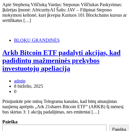
Apie Stepheną Viščiuką Vardas: Steponas Viščiukas Paskyrimas:
Įkūrėjas Įmonė: AfricurityAI Šalis: JAV – Filipinai Stepono
mokymosi kelionė, kuri įkvepia Kuriuos 101 Blockchains kursus ar
sertifikatus […]
BLOKŲ GRANDINĖS
Arkb Bitcoin ETF padalyti akcijas, kad
padidintų mažmeninės prekybos
investuotojų apeliaciją
admin
8 birželio, 2025
0
Prisijunkite prie mūsų Telegrama kanalas, kad būtų atnaujintas
naujienų aprėptis „Ark 21shares Bitcoin ETF“ (ARKB) šį mėnesį
bus skirtas 3: 1 akcijų padalijimas, nes emitentai […]
Paieška
Paieška