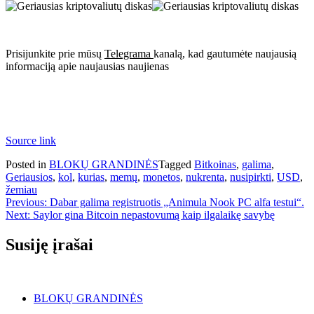
Prisijunkite prie mūsų
Telegrama
kanalą, kad gautumėte naujausią
informaciją apie naujausias naujienas
Source link
Posted in
BLOKŲ GRANDINĖS
Tagged
Bitkoinas
,
galima
,
Geriausios
,
kol
,
kurias
,
memų
,
monetos
,
nukrenta
,
nusipirkti
,
USD
,
žemiau
Navigacija
Previous:
Dabar galima registruotis „Animula Nook PC alfa testui“.
Next:
Saylor gina Bitcoin nepastovumą kaip ilgalaikę savybę
tarp
įrašų
Susiję įrašai
BLOKŲ GRANDINĖS