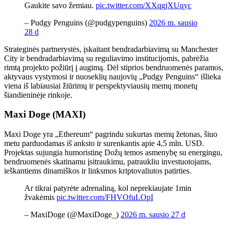
Gaukite savo žemiau.
pic.twitter.com/XXqgjXUqyc
– Pudgy Penguins (@pudgypenguins)
2026 m. sausio
28 d
Strateginės partnerystės, įskaitant bendradarbiavimą su Manchester
City ir bendradarbiavimą su reguliavimo institucijomis, pabrėžia
rimtą projekto požiūrį į augimą. Dėl stiprios bendruomenės paramos,
aktyvaus vystymosi ir nuoseklių naujovių „Pudgy Penguins“ išlieka
viena iš labiausiai žiūrimų ir perspektyviausių memų monetų
šiandieninėje rinkoje.
Maxi Doge (MAXI)
Maxi Doge yra „Ethereum“ pagrindu sukurtas memų žetonas, šiuo
metu parduodamas iš anksto ir surenkantis apie 4,5 mln. USD.
Projektas sujungia humoristinę Dožų temos asmenybę su energingu,
bendruomenės skatinamu įsitraukimu, patraukliu investuotojams,
ieškantiems dinamiškos ir linksmos kriptovaliutos patirties.
Ar tikrai patyrėte adrenaliną, kol neprekiaujate 1min
žvakėmis
pic.twitter.com/FHVOfuLOpI
– MaxiDoge (@MaxiDoge_)
2026 m. sausio 27 d