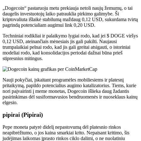
„Dogecoin“ pastaruoju metu prekiauja netoli naujų žemumų, o tai
daugelis investuotojų laiko patrauklia pirkimo galimybe. Ši
kriptovaliuta išlaikė stabilumą maždaug 0,12 USD, sukurdama tvirtą
pagrindą potencialiam augimui link 0,20 USD.
Techniniai rodikliai ir palaikymo lygiai rodo, kad jei $ DOGE viršys
0,12 USD, ateinančiais mėnesiais jis gali pakilti. Naujausi
trumpalaikiai pelnai rodo, kad jis gali greitai atsigauti, o istoriniai
modeliai rodo, kad konsolidacijos periodai dažnai būna prieš
stipresnius mitingus.
Nauji pokyčiai, įskaitant programėles mobiliesiems ir platesnį
pritaikymą, papildo potencialius augimo katalizatorius. Tiems, kurie
nori paįvairinti į meme monetas, Dogecoin išlieka daug žadantis
pasirinkimas dėl susiformavusios bendruomenės ir nuoseklaus kainų
elgesio.
pipirai (Pipirai)
Pepe moneta patyrė didelį nepastovumą dėl platesnio rinkos
neapibrėžtumo, o jos kaina smarkiai krito. Nepaisant kritimo, šis
judėjimas laikomas įprasto rinkos ciklo dalimi, o ne nuolatiniu