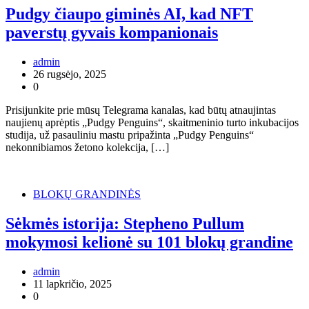
Pudgy čiaupo giminės AI, kad NFT
paverstų gyvais kompanionais
admin
26 rugsėjo, 2025
0
Prisijunkite prie mūsų Telegrama kanalas, kad būtų atnaujintas
naujienų aprėptis „Pudgy Penguins“, skaitmeninio turto inkubacijos
studija, už pasauliniu mastu pripažinta „Pudgy Penguins“
nekonnibiamos žetono kolekcija, […]
BLOKŲ GRANDINĖS
Sėkmės istorija: Stepheno Pullum
mokymosi kelionė su 101 blokų grandine
admin
11 lapkričio, 2025
0