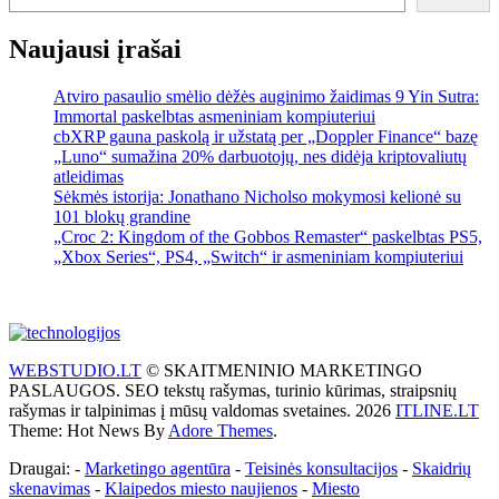
Naujausi įrašai
Atviro pasaulio smėlio dėžės auginimo žaidimas 9 Yin Sutra:
Immortal paskelbtas asmeniniam kompiuteriui
cbXRP gauna paskolą ir užstatą per „Doppler Finance“ bazę
„Luno“ sumažina 20% darbuotojų, nes didėja kriptovaliutų
atleidimas
Sėkmės istorija: Jonathano Nicholso mokymosi kelionė su
101 blokų grandine
„Croc 2: Kingdom of the Gobbos Remaster“ paskelbtas PS5,
„Xbox Series“, PS4, „Switch“ ir asmeniniam kompiuteriui
WEBSTUDIO.LT
© SKAITMENINIO MARKETINGO
PASLAUGOS. SEO tekstų rašymas, turinio kūrimas, straipsnių
rašymas ir talpinimas į mūsų valdomas svetaines. 2026
ITLINE.LT
Theme: Hot News By
Adore Themes
.
Draugai: -
Marketingo agentūra
-
Teisinės konsultacijos
-
Skaidrių
skenavimas
-
Klaipedos miesto naujienos
-
Miesto