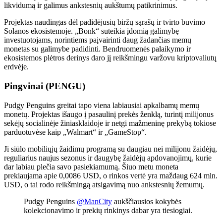
likvidumą ir galimus ankstesnių aukštumų patikrinimus.
Projektas naudingas dėl padidėjusių biržų sąrašų ir tvirto buvimo
Solanos ekosistemoje. „Bonk“ suteikia įdomią galimybę
investuotojams, norintiems paįvairinti daug žadančias memų
monetas su galimybe padidinti. Bendruomenės palaikymo ir
ekosistemos plėtros derinys daro jį reikšmingu varžovu kriptovaliutų
erdvėje.
Pingvinai (PENGU)
Pudgy Penguins greitai tapo viena labiausiai apkalbamų memų
monetų. Projektas išaugo į pasaulinį prekės ženklą, turintį milijonus
sekėjų socialinėje žiniasklaidoje ir netgi mažmeninę prekybą tokiose
parduotuvėse kaip „Walmart“ ir „GameStop“.
Ji siūlo mobiliųjų žaidimų programą su daugiau nei milijonu žaidėjų,
reguliarius naujus sezonus ir daugybę žaidėjų apdovanojimų, kurie
dar labiau plečia savo pasiekiamumą. Šiuo metu moneta
prekiaujama apie 0,0086 USD, o rinkos vertė yra maždaug 624 mln.
USD, o tai rodo reikšmingą atsigavimą nuo ankstesnių žemumų.
Pudgy Penguins
@ManCity
aukščiausios kokybės
kolekcionavimo ir prekių rinkinys dabar yra tiesiogiai.