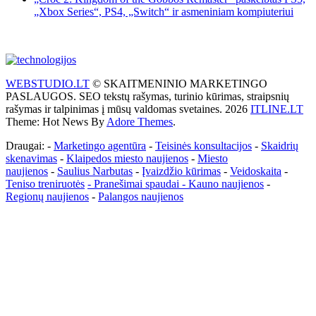
„Xbox Series“, PS4, „Switch“ ir asmeniniam kompiuteriui
WEBSTUDIO.LT
© SKAITMENINIO MARKETINGO
PASLAUGOS. SEO tekstų rašymas, turinio kūrimas, straipsnių
rašymas ir talpinimas į mūsų valdomas svetaines. 2026
ITLINE.LT
Theme: Hot News By
Adore Themes
.
Draugai: -
Marketingo agentūra
-
Teisinės konsultacijos
-
Skaidrių
skenavimas
-
Klaipedos miesto naujienos
-
Miesto
naujienos
-
Saulius Narbutas
-
Įvaizdžio kūrimas
-
Veidoskaita
-
Teniso treniruotės
- Pranešimai spaudai -
Kauno naujienos
-
Regionų naujienos
-
Palangos naujienos