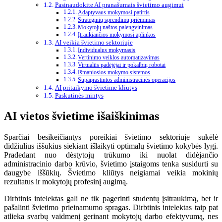
Pasinaudokite AI pranašumais švietimo augimui
Adaptyvaus mokymosi patirtis
Strateginių sprendimų priėmimas
Mokytojų naštos palengvinimas
Įtraukiančios mokymosi aplinkos
AI veikia švietimo sektoriuje
Individualus mokymasis
Vertinimo veiklos automatizavimas
Virtualūs padėjėjai ir pokalbių robotai
Išmaniosios mokymo sistemos
Supaprastintos administracinės operacijos
AI pritaikymo švietime kliūtys
Paskutinės mintys
AI vietos švietime išaiškinimas
Sparčiai besikeičiantys poreikiai švietimo sektoriuje sukėlė
didžiulius iššūkius siekiant išlaikyti optimalų švietimo kokybės lygį.
Pradedant nuo dėstytojų trūkumo iki nuolat didėjančio
administracinio darbo krūvio, švietimo įstaigoms tenka susidurti su
daugybe iššūkių. Švietimo kliūtys neigiamai veikia mokinių
rezultatus ir mokytojų profesinį augimą.
Dirbtinis intelektas gali ne tik pagerinti studentų įsitraukimą, bet ir
pašalinti švietimo prieinamumo spragas. Dirbtinis intelektas taip pat
atlieka svarbų vaidmenį gerinant mokytojų darbo efektyvumą, nes