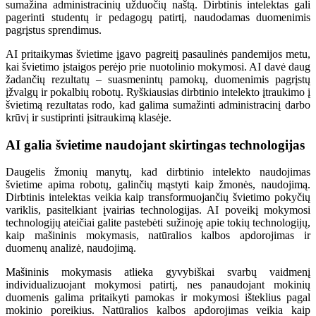
sumažina administracinių užduočių naštą. Dirbtinis intelektas gali
pagerinti studentų ir pedagogų patirtį, naudodamas duomenimis
pagrįstus sprendimus.
AI pritaikymas švietime įgavo pagreitį pasaulinės pandemijos metu,
kai švietimo įstaigos perėjo prie nuotolinio mokymosi. AI davė daug
žadančių rezultatų – suasmenintų pamokų, duomenimis pagrįstų
įžvalgų ir pokalbių robotų. Ryškiausias dirbtinio intelekto įtraukimo į
švietimą rezultatas rodo, kad galima sumažinti administracinį darbo
krūvį ir sustiprinti įsitraukimą klasėje.
AI galia švietime naudojant skirtingas technologijas
Daugelis žmonių manytų, kad dirbtinio intelekto naudojimas
švietime apima robotų, galinčių mąstyti kaip žmonės, naudojimą.
Dirbtinis intelektas veikia kaip transformuojančių švietimo pokyčių
variklis, pasitelkiant įvairias technologijas. AI poveikį mokymosi
technologijų ateičiai galite pastebėti sužinoję apie tokių technologijų,
kaip mašininis mokymasis, natūralios kalbos apdorojimas ir
duomenų analizė, naudojimą.
Mašininis mokymasis atlieka gyvybiškai svarbų vaidmenį
individualizuojant mokymosi patirtį, nes panaudojant mokinių
duomenis galima pritaikyti pamokas ir mokymosi išteklius pagal
mokinio poreikius. Natūralios kalbos apdorojimas veikia kaip