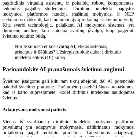
pagrindinis virtualių asistentų ir pokalbių robotų komponentas,
teikiantis pagalbą studentams. Dirbtinio intelekto pagrįstos
mokymosi platformos naudoja mašininį mokymąsi ir NLP,
siekdamos užtikrinti, kad mokiniai įgytų reikiamą išsilavinimo vertę.
Kita svarbi technologija, palaikanti AI mokymosi sistemas, yra
duomenų analizė, kuri suteikia svarbių įžvalgų, kaip pagerinti
švietimo teikimo būdą.
Norite suprasti etikos svarbą AI, etikos sistemas,
principus ir iššūkius? Užsiregistruokite dabar į dirbtinio
intelekto etikos (DI) kursą
Pasinaudokite AI pranašumais švietimo augimui
Švietimo įstaigoms gali kilti tam tikrų abejonių dėl AI potencialo
pakeisti švietimo pramonę. Turėtumėte pastebėti šiuos pranašumus,
kad iš karto suprastumėte, kodėl dirbtinis intelektas naudojamas
švietime.
Adaptyvaus mokymosi patirtis
Vienas iš svarbiausių dirbtinio intelekto mokymo platformų
privalumų yra adaptyvus mokymasis, užtikrinantis mokymosi
pritaikymą pagal mokinio poreikius. Taikydamos adaptyvųjį