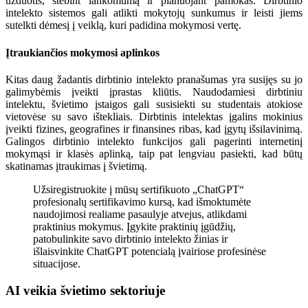
užduotis, stebint lankomumą ir planuojant pamokas. Dirbtinio
intelekto sistemos gali atlikti mokytojų sunkumus ir leisti jiems
sutelkti dėmesį į veiklą, kuri padidina mokymosi vertę.
Įtraukiančios mokymosi aplinkos
Kitas daug žadantis dirbtinio intelekto pranašumas yra susijęs su jo
galimybėmis įveikti įprastas kliūtis. Naudodamiesi dirbtiniu
intelektu, švietimo įstaigos gali susisiekti su studentais atokiose
vietovėse su savo ištekliais. Dirbtinis intelektas įgalins mokinius
įveikti fizines, geografines ir finansines ribas, kad įgytų išsilavinimą.
Galingos dirbtinio intelekto funkcijos gali pagerinti internetinį
mokymąsi ir klasės aplinką, taip pat lengviau pasiekti, kad būtų
skatinamas įtraukimas į švietimą.
Užsiregistruokite į mūsų sertifikuoto „ChatGPT“
profesionalų sertifikavimo kursą, kad išmoktumėte
naudojimosi realiame pasaulyje atvejus, atlikdami
praktinius mokymus. Įgykite praktinių įgūdžių,
patobulinkite savo dirbtinio intelekto žinias ir
išlaisvinkite ChatGPT potencialą įvairiose profesinėse
situacijose.
AI veikia švietimo sektoriuje