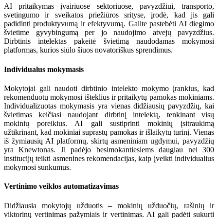
AI pritaikymas įvairiuose sektoriuose, pavyzdžiui, transporto,
svetingumo ir sveikatos priežiūros srityse, įrodė, kad jis gali
padidinti produktyvumą ir efektyvumą. Galite pastebėti AI diegimo
švietime gyvybingumą per jo naudojimo atvejų pavyzdžius.
Dirbtinis intelektas pakeitė švietimą naudodamas mokymosi
platformas, kurios siūlo šiuos novatoriškus sprendimus.
Individualus mokymasis
Mokytojai gali naudoti dirbtinio intelekto mokymo įrankius, kad
rekomenduotų mokymosi išteklius ir pritaikytų pamokas mokiniams.
Individualizuotas mokymasis yra vienas didžiausių pavyzdžių, kai
švietimas keičiasi naudojant dirbtinį intelektą, tenkinant visų
mokinių poreikius. AI gali sustiprinti mokinių įsitraukimą
užtikrinant, kad mokiniai suprastų pamokas ir išlaikytų turinį. Vienas
iš žymiausių AI platformų, skirtų asmeniniam ugdymui, pavyzdžių
yra Knewtonas. Ji padėjo besimokantiesiems daugiau nei 300
institucijų teikti asmenines rekomendacijas, kaip įveikti individualius
mokymosi sunkumus.
Vertinimo veiklos automatizavimas
Didžiausia mokytojų užduotis – mokinių užduočių, rašinių ir
viktorinų vertinimas pažymiais ir vertinimas. AI gali padėti sukurti