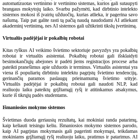
automatizuotas vertinimo ir vertinimo sistemas, kurios gali sutaupyti
brangaus mokytojų laiko. Svarbu pažymėti, kad dirbtinio intelekto
sistemos mokosi iš įvairių užduočių, kurias atlieka, ir pagerina savo
našumą. Taip pat galite rasti tą pačią naudą naudodami AI atliekant
akademinį vertinimą, nes AI sistemos gali užtikrinti tikslų įvertinimą.
Virtualūs padėjėjai ir pokalbių robotai
Kitas ryškus AI veikimo švietimo sektoriuje pavyzdys yra pokalbių
robotai ir virtualūs asistentai. Pokalbių robotai gali išsklaidyti
besimokančiųjų abejones ir padėti jiems registracijos procese arba
pateikti pranešimus apie užduotis ir terminus. Virtualūs asistentai yra
viena iš populiarių dirbtiniu intelektu pagrįstų švietimo tendencijų,
gerinančių paramos paslaugų prieinamumą švietimo srityje.
Virtualūs padėjėjai ir pokalbių robotai gali naudoti NLP, kad
realiuoju laiku pateiktų grįžtamąjį ryšį ir atitinkamus atsakymus,
kurie iš tikrųjų padės studentams.
Išmaniosios mokymo sistemos
Švietimas duoda geriausių rezultatų, kai mokiniai randa patarimų,
kaip keliauti teisingu keliu. Išmaniosios mokymo sistemos parodo,
kaip AI pagrįstas mokymasis gali pagerinti mokymąsi, teikdamas
mokiniams grįžtamąjį ryšį realiuoju laiku, pratimus ir patarimus. AI