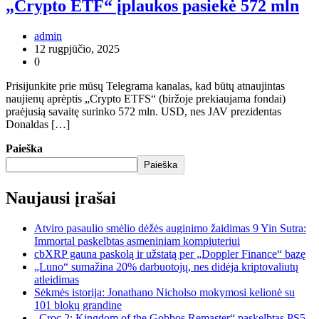
„Crypto ETF“ įplaukos pasiekė 572 mln
admin
12 rugpjūčio, 2025
0
Prisijunkite prie mūsų Telegrama kanalas, kad būtų atnaujintas
naujienų aprėptis „Crypto ETFS“ (biržoje prekiaujama fondai)
praėjusią savaitę surinko 572 mln. USD, nes JAV prezidentas
Donaldas […]
Paieška
Paieška
Naujausi įrašai
Atviro pasaulio smėlio dėžės auginimo žaidimas 9 Yin Sutra:
Immortal paskelbtas asmeniniam kompiuteriui
cbXRP gauna paskolą ir užstatą per „Doppler Finance“ bazę
„Luno“ sumažina 20% darbuotojų, nes didėja kriptovaliutų
atleidimas
Sėkmės istorija: Jonathano Nicholso mokymosi kelionė su
101 blokų grandine
„Croc 2: Kingdom of the Gobbos Remaster“ paskelbtas PS5,