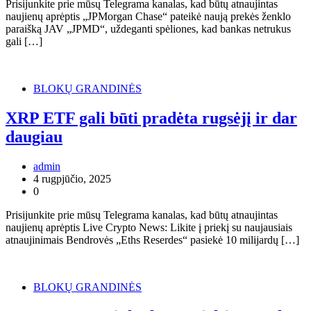
Prisijunkite prie mūsų Telegrama kanalas, kad būtų atnaujintas
naujienų aprėptis „JPMorgan Chase“ pateikė naują prekės ženklo
paraišką JAV „JPMD“, uždeganti spėliones, kad bankas netrukus
gali […]
BLOKŲ GRANDINĖS
XRP ETF gali būti pradėta rugsėjį ir dar
daugiau
admin
4 rugpjūčio, 2025
0
Prisijunkite prie mūsų Telegrama kanalas, kad būtų atnaujintas
naujienų aprėptis Live Crypto News: Likite į priekį su naujausiais
atnaujinimais Bendrovės „Eths Reserdes“ pasiekė 10 milijardų […]
BLOKŲ GRANDINĖS