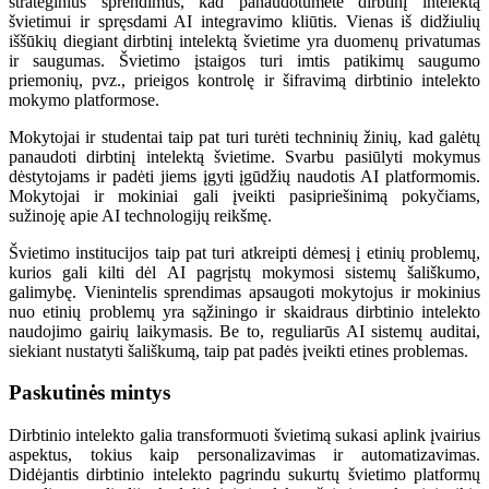
strateginius sprendimus, kad panaudotumėte dirbtinį intelektą
švietimui ir spręsdami AI integravimo kliūtis. Vienas iš didžiulių
iššūkių diegiant dirbtinį intelektą švietime yra duomenų privatumas
ir saugumas. Švietimo įstaigos turi imtis patikimų saugumo
priemonių, pvz., prieigos kontrolę ir šifravimą dirbtinio intelekto
mokymo platformose.
Mokytojai ir studentai taip pat turi turėti techninių žinių, kad galėtų
panaudoti dirbtinį intelektą švietime. Svarbu pasiūlyti mokymus
dėstytojams ir padėti jiems įgyti įgūdžių naudotis AI platformomis.
Mokytojai ir mokiniai gali įveikti pasipriešinimą pokyčiams,
sužinoję apie AI technologijų reikšmę.
Švietimo institucijos taip pat turi atkreipti dėmesį į etinių problemų,
kurios gali kilti dėl AI pagrįstų mokymosi sistemų šališkumo,
galimybę. Vienintelis sprendimas apsaugoti mokytojus ir mokinius
nuo etinių problemų yra sąžiningo ir skaidraus dirbtinio intelekto
naudojimo gairių laikymasis. Be to, reguliarūs AI sistemų auditai,
siekiant nustatyti šališkumą, taip pat padės įveikti etines problemas.
Paskutinės mintys
Dirbtinio intelekto galia transformuoti švietimą sukasi aplink įvairius
aspektus, tokius kaip personalizavimas ir automatizavimas.
Didėjantis dirbtinio intelekto pagrindu sukurtų švietimo platformų