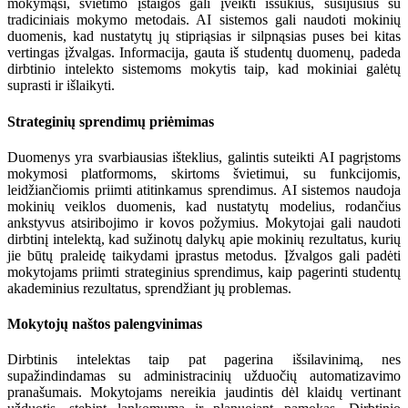
mokymąsi, švietimo įstaigos gali įveikti iššūkius, susijusius su
tradiciniais mokymo metodais. AI sistemos gali naudoti mokinių
duomenis, kad nustatytų jų stipriąsias ir silpnąsias puses bei kitas
vertingas įžvalgas. Informacija, gauta iš studentų duomenų, padeda
dirbtinio intelekto sistemoms mokytis taip, kad mokiniai galėtų
suprasti ir išlaikyti.
Strateginių sprendimų priėmimas
Duomenys yra svarbiausias išteklius, galintis suteikti AI pagrįstoms
mokymosi platformoms, skirtoms švietimui, su funkcijomis,
leidžiančiomis priimti atitinkamus sprendimus. AI sistemos naudoja
mokinių veiklos duomenis, kad nustatytų modelius, rodančius
ankstyvus atsiribojimo ir kovos požymius. Mokytojai gali naudoti
dirbtinį intelektą, kad sužinotų dalykų apie mokinių rezultatus, kurių
jie būtų praleidę taikydami įprastus metodus. Įžvalgos gali padėti
mokytojams priimti strateginius sprendimus, kaip pagerinti studentų
akademinius rezultatus, sprendžiant jų problemas.
Mokytojų naštos palengvinimas
Dirbtinis intelektas taip pat pagerina išsilavinimą, nes
supažindindamas su administracinių užduočių automatizavimo
pranašumais. Mokytojams nereikia jaudintis dėl klaidų vertinant