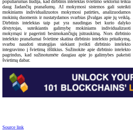
populiarumas liudija, kad dirbtinis intelektas švietimo sektoriui teikia
daug žadančių pranašumų. AI mokymosi sistemos gali suteikti
mokiniams individualizuotos mokymosi patirties, analizuodamos
mokinių duomenis ir nustatydamos svarbias įžvalgas apie jų veiklą.
Dirbtinis intelektas taip pat yra naudingas bet kurio dalyko
dėstytojas, suteikiantis galimybę mokiniams individualizuoti
mokymąsi ir pagerinti besimokančiųjų įsitraukimą. Nors dirbtinio
intelekto pranašumai švietime skatina dirbtinio intelekto pritaikymą,
svarbu naudoti strategijas siekiant įveikti dirbtinio intelekto
integravimo į švietimą iššūkius. Sužinokite apie dirbtinio intelekto
pagrindus, kad sužinotumėte daugiau apie jo galimybes pakeisti
švietimą dabar.
Source link