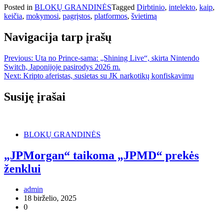
Posted in
BLOKŲ GRANDINĖS
Tagged
Dirbtinio
,
intelekto
,
kaip
,
keičia
,
mokymosi
,
pagrįstos
,
platformos
,
švietimą
Navigacija tarp įrašų
Previous:
Uta no Prince-sama: „Shining Live“, skirta Nintendo
Switch, Japonijoje pasirodys 2026 m.
Next:
Kripto aferistas, susietas su JK narkotikų konfiskavimu
Susiję įrašai
BLOKŲ GRANDINĖS
„JPMorgan“ taikoma „JPMD“ prekės
ženklui
admin
18 birželio, 2025
0