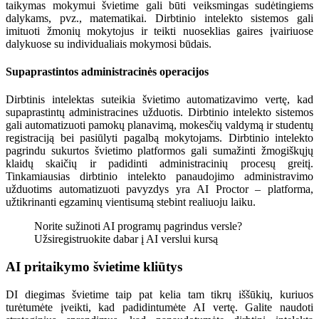
taikymas mokymui švietime gali būti veiksmingas sudėtingiems
dalykams, pvz., matematikai. Dirbtinio intelekto sistemos gali
imituoti žmonių mokytojus ir teikti nuoseklias gaires įvairiuose
dalykuose su individualiais mokymosi būdais.
Supaprastintos administracinės operacijos
Dirbtinis intelektas suteikia švietimo automatizavimo vertę, kad
supaprastintų administracines užduotis. Dirbtinio intelekto sistemos
gali automatizuoti pamokų planavimą, mokesčių valdymą ir studentų
registraciją bei pasiūlyti pagalbą mokytojams. Dirbtinio intelekto
pagrindu sukurtos švietimo platformos gali sumažinti žmogiškųjų
klaidų skaičių ir padidinti administracinių procesų greitį.
Tinkamiausias dirbtinio intelekto panaudojimo administravimo
užduotims automatizuoti pavyzdys yra AI Proctor – platforma,
užtikrinanti egzaminų vientisumą stebint realiuoju laiku.
Norite sužinoti AI programų pagrindus versle?
Užsiregistruokite dabar į AI verslui kursą
AI pritaikymo švietime kliūtys
DI diegimas švietime taip pat kelia tam tikrų iššūkių, kuriuos
turėtumėte įveikti, kad padidintumėte AI vertę. Galite naudoti