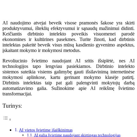
AI naudojimo atvejai beveik visose pramonės šakose yra skirti
produktyvumui, išteklių efektyvumui ir sąnaudų mažinimui didinti.
Keičiantis dirbtinio intelekto poveikis visuomenei parodė
ekonomines ir kultūrines pasekmes. Turite žinoti, kad dirbtinis
intelektas pakeitė beveik visus mūsų kasdienio gyvenimo aspektus,
įskaitant mokymo ir mokymosi metodus.
Revoliucinio švietimo naudojant AI sritis išsiplėtė, nes AI
technologijos tapo lengviau pasiekiamos. Dirbtinio intelekto
sistemos suteikia visiems galimybę gauti išsilavinimą internetinėse
mokymosi aplinkose, kartu gerinant mokymo klasėje patirtį.
Dirbtinis intelektas taip pat gali palengvinti mokytojų darbą
automatizavimo galia. Sužinokime apie AI reikšmę švietimo
transformacijai.
Turinys:
AI vietos švietime išaiškinimas
AI galia švietime naudojant skirtingas technologijas