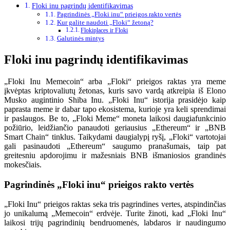
Floki inu pagrindų identifikavimas
Pagrindinės „Floki inu“ prieigos rakto vertės
Kur galite naudoti „Floki“ žetoną?
Flokiplaces ir Floki
Galutinės mintys
Floki inu pagrindų identifikavimas
„Floki Inu Memecoin“ arba „Floki“ prieigos raktas yra meme
įkvėptas kriptovaliutų žetonas, kuris savo vardą atkreipia iš Elono
Musko augintinio Shiba Inu. „Floki Inu“ istorija prasidėjo kaip
paprasta meme ir dabar tapo ekosistema, kurioje yra keli sprendimai
ir paslaugos. Be to, „Floki Meme“ moneta laikosi daugiafunkcinio
požiūrio, leidžiančio panaudoti geriausius „Ethereum“ ir „BNB
Smart Chain“ tinklus. Taikydami daugialypį ryšį, „Floki“ vartotojai
gali pasinaudoti „Ethereum“ saugumo pranašumais, taip pat
greitesniu apdorojimu ir mažesniais BNB išmaniosios grandinės
mokesčiais.
Pagrindinės „Floki inu“ prieigos rakto vertės
„Floki Inu“ prieigos raktas seka tris pagrindines vertes, atspindinčias
jo unikalumą „Memecoin“ erdvėje. Turite žinoti, kad „Floki Inu“
laikosi trijų pagrindinių bendruomenės, labdaros ir naudingumo