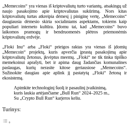
„Memecoins“ yra vienas iš kriptovaliutų turto variantų, atsakingų už
naujo pasakojimo apie kriptovaliutas sukūrimą. Nors kitas
kriptovaliutų turtas atkreipia dėmesį į piniginę vertę, „Memecoins“
daugiausia dėmesio skiria socialiniams aspektams, tokiems kaip
populiari interneto kultūra. Įdomu tai, kad „Memecoins“ buvo
laikomos pramogų ir bendruomenės plėtros priemonėmis
kriptovaliutų erdvėje.
„Floki Inu“ arba „Floki“ prieigos raktas yra vienas iš įdomių
„Memecoin“ projektų, kuris apverčia įprastą pasakojimą apie
kriptovaliutų žetonus, įkvėptus meemų. „Floki“ ne tik tinka tipiško
memekoinui aprašyti, bet ir apima daug žadančias komunalines
paslaugas, kurių nerasite kitose geriausiose „Memecoins“.
Sužinokite daugiau apie aplink jį pastatytą „Floki“ žetoną ir
ekosistemą.
Apimkite technologinį šuolį ir pasaulinį įvaikinimą,
kuris laukia artėjančiame „Bull Run“ 2024–2025 m.,
Su „Crypto Bull Run“ karjeros keliu.
Turinys: