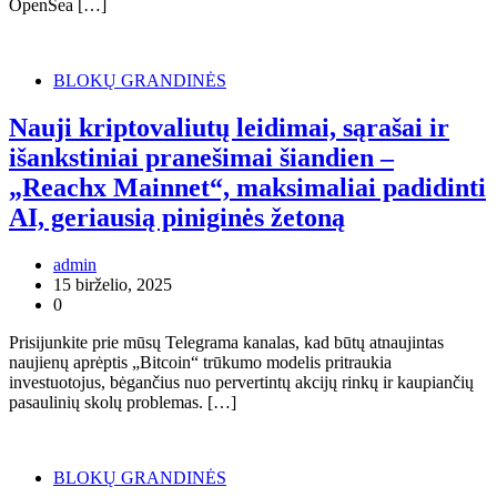
OpenSea […]
BLOKŲ GRANDINĖS
Nauji kriptovaliutų leidimai, sąrašai ir
išankstiniai pranešimai šiandien –
„Reachx Mainnet“, maksimaliai padidinti
AI, geriausią piniginės žetoną
admin
15 birželio, 2025
0
Prisijunkite prie mūsų Telegrama kanalas, kad būtų atnaujintas
naujienų aprėptis „Bitcoin“ trūkumo modelis pritraukia
investuotojus, bėgančius nuo pervertintų akcijų rinkų ir kaupiančių
pasaulinių skolų problemas. […]
BLOKŲ GRANDINĖS