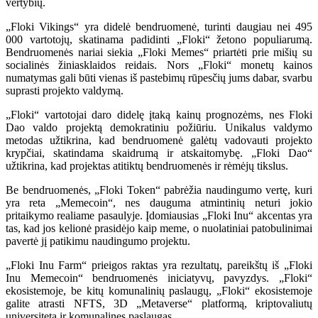
vertybių.
„Floki Vikings“ yra didelė bendruomenė, turinti daugiau nei 495
000 vartotojų, skatinama padidinti „Floki“ žetono populiarumą.
Bendruomenės nariai siekia „Floki Memes“ priartėti prie mišių su
socialinės žiniasklaidos reidais. Nors „Floki“ monetų kainos
numatymas gali būti vienas iš pastebimų rūpesčių jums dabar, svarbu
suprasti projekto valdymą.
„Floki“ vartotojai daro didelę įtaką kainų prognozėms, nes Floki
Dao valdo projektą demokratiniu požiūriu. Unikalus valdymo
metodas užtikrina, kad bendruomenė galėtų vadovauti projekto
krypčiai, skatindama skaidrumą ir atskaitomybę. „Floki Dao“
užtikrina, kad projektas atitiktų bendruomenės ir rėmėjų tikslus.
Be bendruomenės, „Floki Token“ pabrėžia naudingumo vertę, kuri
yra reta „Memecoin“, nes dauguma atmintinių neturi jokio
pritaikymo realiame pasaulyje. Įdomiausias „Floki Inu“ akcentas yra
tas, kad jos kelionė prasidėjo kaip meme, o nuolatiniai patobulinimai
pavertė jį patikimu naudingumo projektu.
„Floki Inu Farm“ prieigos raktas yra rezultatų, pareikštų iš „Floki
Inu Memecoin“ bendruomenės iniciatyvų, pavyzdys. „Floki“
ekosistemoje, be kitų komunalinių paslaugų, „Floki“ ekosistemoje
galite atrasti NFTS, 3D „Metaverse“ platformą, kriptovaliutų
universitetą ir komunalines paslaugas.