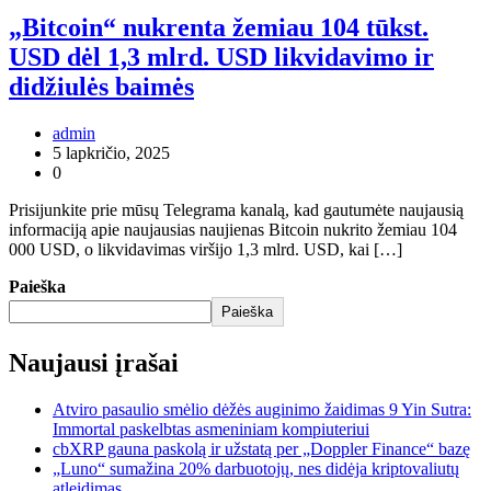
„Bitcoin“ nukrenta žemiau 104 tūkst.
USD dėl 1,3 mlrd. USD likvidavimo ir
didžiulės baimės
admin
5 lapkričio, 2025
0
Prisijunkite prie mūsų Telegrama kanalą, kad gautumėte naujausią
informaciją apie naujausias naujienas Bitcoin nukrito žemiau 104
000 USD, o likvidavimas viršijo 1,3 mlrd. USD, kai […]
Paieška
Paieška
Naujausi įrašai
Atviro pasaulio smėlio dėžės auginimo žaidimas 9 Yin Sutra:
Immortal paskelbtas asmeniniam kompiuteriui
cbXRP gauna paskolą ir užstatą per „Doppler Finance“ bazę
„Luno“ sumažina 20% darbuotojų, nes didėja kriptovaliutų
atleidimas