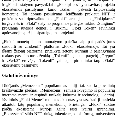
ir „Floki“ statymo pavyzdžiais. „Flokiplaces“ yra savitas projekto
ekosistemos pasiūlymas, kurio tikslas – pakeisti kriptovaliutų
komerciją. Tai įdomus pasiūlymas, leidžiantis prekiauti NFT ir
prekėmis su kriptovaliutomis. „Floki“ tarnauja kaip „Flokiplaces“
turgavietės ir „Floki“ statymo programos prieigos raktas. „Stingimo“
programa sutelkia dėmesį į ištikimų „Floki Token“ savininkų
apdovanojimą už jų įsipareigojimą projektui.
„Floki“ monetų kainos numatymo paieška taip pat padės jums
susidurti su „Tokenfi“ platforma „Floki“ ekosistemoje. Tai yra
išsami žetonų platforma, pritaikyta žetonų kūrimui ir palengvinant
realaus pasaulio turto ženklą. „Tokenfi“ įgaunant pagreitį „Crypto“
ir „Web3“ erdvėje, „Tokenfi“ gali tapti pirmininku tarp „Floki“
ekosistemų pasiūlymų.
Galutinės mintys
Didėjantis „Memecoins“ populiarumas liudija tai, kad kriptovaliutų
kraštovaizdis plečiasi. „Memecoins“ semiasi įkvėpimo iš populiarių
interneto memų ir atspindi unikalų kultūros ir technologijų derinį.
Išskirtinis „Floki Meme“ monetos akcentas yra tas, kad ji nesiekia
atkartoti kitų populiarių memekoinų. Priešingai, „Floki“ sukūrė
plačią ekosistemą, kurioje galite rasti įvairių sprendimų.
„Ecosystem“ siūlo NFT rinką, tokenizacijos platformą, universiteto