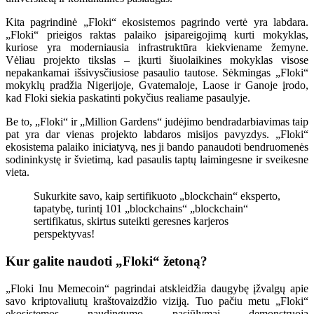
Kita pagrindinė „Floki“ ekosistemos pagrindo vertė yra labdara.
„Floki“ prieigos raktas palaiko įsipareigojimą kurti mokyklas,
kuriose yra moderniausia infrastruktūra kiekviename žemyne.
Vėliau projekto tikslas – įkurti šiuolaikines mokyklas visose
nepakankamai išsivysčiusiose pasaulio tautose. Sėkmingas „Floki“
mokyklų pradžia Nigerijoje, Gvatemaloje, Laose ir Ganoje įrodo,
kad Floki siekia paskatinti pokyčius realiame pasaulyje.
Be to, „Floki“ ir „Million Gardens“ judėjimo bendradarbiavimas taip
pat yra dar vienas projekto labdaros misijos pavyzdys. „Floki“
ekosistema palaiko iniciatyvą, nes ji bando panaudoti bendruomenės
sodininkystę ir švietimą, kad pasaulis taptų laimingesne ir sveikesne
vieta.
Sukurkite savo, kaip sertifikuoto „blockchain“ eksperto,
tapatybę, turintį 101 „blockchains“ „blockchain“
sertifikatus, skirtus suteikti geresnes karjeros
perspektyvas!
Kur galite naudoti „Floki“ žetoną?
„Floki Inu Memecoin“ pagrindai atskleidžia daugybę įžvalgų apie
savo kriptovaliutų kraštovaizdžio viziją. Tuo pačiu metu „Floki“
ekosistemos naudingumo pasiūlymai demonstruoja