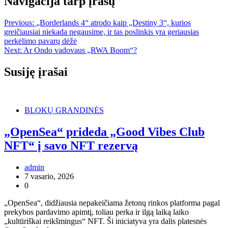
Navigacija tarp įrašų
Previous:
„Borderlands 4“ atrodo kaip „Destiny 3“, kurios
greičiausiai niekada negausime, ir tas poslinkis yra geriausias
perkėlimo pavarų dėžė
Next:
Ar Ondo vadovaus „RWA Boom“?
Susiję įrašai
BLOKŲ GRANDINĖS
„OpenSea“ prideda „Good Vibes Club
NFT“ į savo NFT rezervą
admin
7 vasario, 2026
0
„OpenSea“, didžiausia nepakeičiama žetonų rinkos platforma pagal
prekybos pardavimo apimtį, toliau perka ir ilgą laiką laiko
„kultūriškai reikšmingus“ NFT. Ši iniciatyva yra dalis platesnės