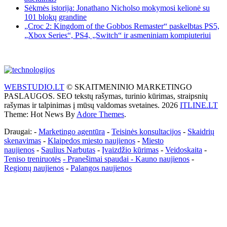
Sėkmės istorija: Jonathano Nicholso mokymosi kelionė su
101 blokų grandine
„Croc 2: Kingdom of the Gobbos Remaster“ paskelbtas PS5,
„Xbox Series“, PS4, „Switch“ ir asmeniniam kompiuteriui
WEBSTUDIO.LT
© SKAITMENINIO MARKETINGO
PASLAUGOS. SEO tekstų rašymas, turinio kūrimas, straipsnių
rašymas ir talpinimas į mūsų valdomas svetaines. 2026
ITLINE.LT
Theme: Hot News By
Adore Themes
.
Draugai: -
Marketingo agentūra
-
Teisinės konsultacijos
-
Skaidrių
skenavimas
-
Klaipedos miesto naujienos
-
Miesto
naujienos
-
Saulius Narbutas
-
Įvaizdžio kūrimas
-
Veidoskaita
-
Teniso treniruotės
- Pranešimai spaudai -
Kauno naujienos
-
Regionų naujienos
-
Palangos naujienos