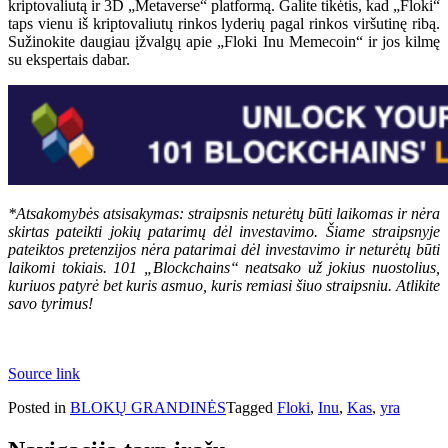
kriptovaliutą ir 3D „Metaverse“ platformą. Galite tikėtis, kad „Floki“
taps vienu iš kriptovaliutų rinkos lyderių pagal rinkos viršutinę ribą.
Sužinokite daugiau įžvalgų apie „Floki Inu Memecoin“ ir jos kilmę
su ekspertais dabar.
*Atsakomybės atsisakymas: straipsnis neturėtų būti laikomas ir nėra
skirtas pateikti jokių patarimų dėl investavimo. Šiame straipsnyje
pateiktos pretenzijos nėra patarimai dėl investavimo ir neturėtų būti
laikomi tokiais. 101 „Blockchains“ neatsako už jokius nuostolius,
kuriuos patyrė bet kuris asmuo, kuris remiasi šiuo straipsniu. Atlikite
savo tyrimus!
Source link
Posted in
BLOKŲ GRANDINĖS
Tagged
Floki
,
Inu
,
Kas
,
yra