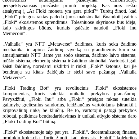
perspektyviausias priežastis priimti projektą. Kas nors ieško
atsakymų į „Ar Floki moneta yra gera pirkti?“ Turėtų žinoti, kad
„Floki“ prieigos raktas padeda jums maksimaliai išnaudoti įvairius
„Floki“ ekosistemos sprendimus. Tolesniuose skyriuose bus idėja,
kaip skirtingus būdus, kuriais galėsite naudoti „Floki Inu
Memecoin“.
„Valhalla“ yra NFT „Metaverse“ žaidimas, kuris seka žaidimo
mechaniką ir apima žaidimų sąveiką su grandinėmis kartu su
atnaujinamais NFT. Jame yra sodo sistema, žaidimo laivo sistema,
mūšio sistema, elementų sistema ir žaidimo simboliai. Vartotojai gali
žaisti žaidimą, norėdami uždirbti ir rinkti „Floki“ žetonus, kai jie
bendrauja su kitais žaidėjais ir stebi savo pažangą „Valhalla
Metaverse“.
„Floki Trading Bot“ yra revoliucinis „Floki“ ekosistemos
komponentas, kuris suteikia unikalių prekybos pranašumų.
Pavyzdžiui, „Floki Inu“ arba „Floki“ prieigos raktas suteikia
galimybę greitesnius sandorius, leidžiančius vartotojams įsitraukti į
kriptovaliutų rinką be kliūčių. Be to, vartotojui patogi prekybos
robotai, patikimas bendradarbiavimas ir unikali atlygio sistema daro
„Floki Trading Bot“ būtiną.
„Floki“ ekosistemoje taip pat yra „Flokifi“, decentralizuotų finansų
produktų kolekcija. Turite žinoti, kad pirmasis „Flokifi“ kolekcijos