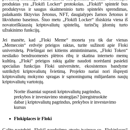
produktas yra „Flokifi Locker“ protokolas. „Flokifi“ spintelė bus
produktyvus ir saugus skaitmeninio turto spintelės sprendimas,
palaikantis fiktyvius žetonus, NFT, daugialypės žarnos žetonus ir
likvidumo baseinus. Šiuo metu „Flokifi Locker“ išsiskiria viena iš
novatoriškiausių kriptovaliutų spintelių, turinčių įdomių turto
užrakinimo funkcijų.
Jei manėte, kad „Floki Meme“ moneta yra tik dar vienas
„Memecoin“ erdvėje prieigos raktas, turite sužinoti apie Floki
universitetą. Priešingai nei kitiems atmintinimams, „Floki Token“
nesilaiko bendruomenės plėtros ribų ir skatina interneto memų
kultūrą. „Floki“ prieigos raktą galite naudoti norėdami pasiekti
specialias funkcijas Floki universitete, ekosistemos bandyme
sutrikdyti kriptovaliutų švietimą. Projekto nariai nori išspręsti
kriptovaliutų mokymo spragas ir sąmoningumą milijardams naujų
kriptovaliutų vartotojų.
Norite išsamiai suprasti kriptovaliutų pagrindus,
prekybos ir investavimo strategijas? Įsiregistruokite
dabar į kriptovaliutų pagrindus, prekybos ir investavimo
kursus
Flokiplaces ir Floki
Galite pastebėti „Floki“ naudojimo atvejų įvairovę su „Flokiplaces“