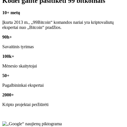
Kodėl galite pasitikėti 99 bitkoinais
10+ metų
Įkurta 2013 m., „99Bitcoin“ komandos nariai yra kriptovaliutų
ekspertai nuo „Bitcoin“ pradžios.
90h+
Savaitinis tyrimas
100k+
Mėnesio skaitytojai
50+
Pagalbininkai ekspertai
2000+
Kripto projektai peržiūrėti