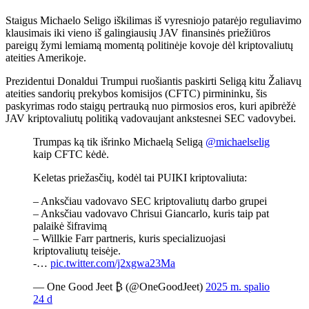
Staigus Michaelo Seligo iškilimas iš vyresniojo patarėjo reguliavimo
klausimais iki vieno iš galingiausių JAV finansinės priežiūros
pareigų žymi lemiamą momentą politinėje kovoje dėl kriptovaliutų
ateities Amerikoje.
Prezidentui Donaldui Trumpui ruošiantis paskirti Seligą kitu Žaliavų
ateities sandorių prekybos komisijos (CFTC) pirmininku, šis
paskyrimas rodo staigų pertrauką nuo pirmosios eros, kuri apibrėžė
JAV kriptovaliutų politiką vadovaujant ankstesnei SEC vadovybei.
Trumpas ką tik išrinko Michaelą Seligą
@michaelselig
kaip CFTC kėdė.
Keletas priežasčių, kodėl tai PUIKI kriptovaliuta:
– Anksčiau vadovavo SEC kriptovaliutų darbo grupei
– Anksčiau vadovavo Chrisui Giancarlo, kuris taip pat
palaikė šifravimą
– Willkie Farr partneris, kuris specializuojasi
kriptovaliutų teisėje.
-…
pic.twitter.com/j2xgwa23Ma
— One Good Jeet ₿ (@OneGoodJeet)
2025 m. spalio
24 d