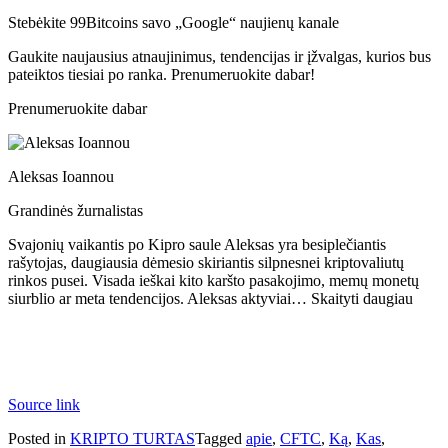
Stebėkite 99Bitcoins savo „Google“ naujienų kanale
Gaukite naujausius atnaujinimus, tendencijas ir įžvalgas, kurios bus
pateiktos tiesiai po ranka. Prenumeruokite dabar!
Prenumeruokite dabar
Aleksas Ioannou
Grandinės žurnalistas
Svajonių vaikantis po Kipro saule Aleksas yra besiplečiantis
rašytojas, daugiausia dėmesio skiriantis silpnesnei kriptovaliutų
rinkos pusei. Visada ieškai kito karšto pasakojimo, memų monetų
siurblio ar meta tendencijos. Aleksas aktyviai… Skaityti daugiau
Source link
Posted in
KRIPTO TURTAS
Tagged
apie
,
CFTC
,
Ką
,
Kas
,