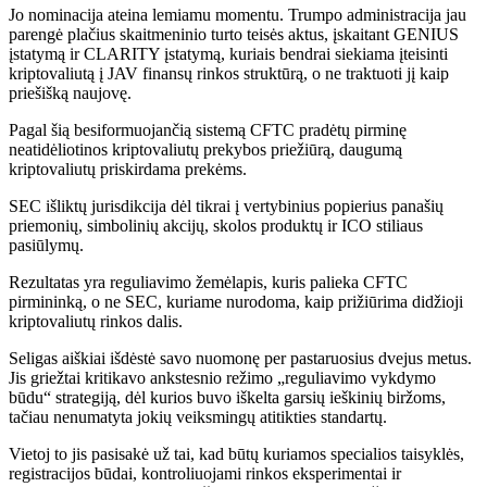
Jo nominacija ateina lemiamu momentu. Trumpo administracija jau
parengė plačius skaitmeninio turto teisės aktus, įskaitant GENIUS
įstatymą ir CLARITY įstatymą, kuriais bendrai siekiama įteisinti
kriptovaliutą į JAV finansų rinkos struktūrą, o ne traktuoti jį kaip
priešišką naujovę.
Pagal šią besiformuojančią sistemą CFTC pradėtų pirminę
neatidėliotinos kriptovaliutų prekybos priežiūrą, daugumą
kriptovaliutų priskirdama prekėms.
SEC išliktų jurisdikcija dėl tikrai į vertybinius popierius panašių
priemonių, simbolinių akcijų, skolos produktų ir ICO stiliaus
pasiūlymų.
Rezultatas yra reguliavimo žemėlapis, kuris palieka CFTC
pirmininką, o ne SEC, kuriame nurodoma, kaip prižiūrima didžioji
kriptovaliutų rinkos dalis.
Seligas aiškiai išdėstė savo nuomonę per pastaruosius dvejus metus.
Jis griežtai kritikavo ankstesnio režimo „reguliavimo vykdymo
būdu“ strategiją, dėl kurios buvo iškelta garsių ieškinių biržoms,
tačiau nenumatyta jokių veiksmingų atitikties standartų.
Vietoj to jis pasisakė už tai, kad būtų kuriamos specialios taisyklės,
registracijos būdai, kontroliuojami rinkos eksperimentai ir