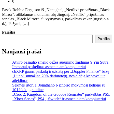
0
Pasak Robbie Ferguson iš „Nenught“, „Netflix“ pripažintas „Black
Mirror“, atlikdamas monumentalų žingsnį, „Netflix“ pripažintas
serialas „Black Mirror“. Ši vystymasis, paskelbtas vakar (rugsėjo 4
d.), Pažymi, […]
Paieška
Paieška
Naujausi įrašai
Atviro pasaulio smėlio dėžės auginimo žaidimas 9 Yin Sutra:
Immortal paskelbtas asmeniniam kompiuteriui
cbXRP gauna paskolą ir užstatą per „Doppler Finance“ bazę
„Luno“ sumažina 20% darbuotojų, nes didėja kriptovaliutų
atleidimas
Sėkmės istorija: Jonathano Nicholso mokymosi kelionė su
101 blokų grandine
„Croc 2: Kingdom of the Gobbos Remaster“ paskelbtas PS5,
„Xbox Series“, PS4, „Switch“ ir asmeniniam kompiuteriui