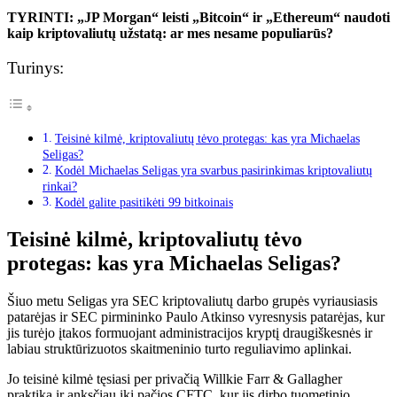
TYRINTI: „JP Morgan“ leisti „Bitcoin“ ir „Ethereum“ naudoti
kaip kriptovaliutų užstatą: ar mes nesame populiarūs?
Turinys:
Teisinė kilmė, kriptovaliutų tėvo protegas: kas yra Michaelas
Seligas?
Kodėl Michaelas Seligas yra svarbus pasirinkimas kriptovaliutų
rinkai?
Kodėl galite pasitikėti 99 bitkoinais
Teisinė kilmė, kriptovaliutų tėvo
protegas: kas yra Michaelas Seligas?
Šiuo metu Seligas yra SEC kriptovaliutų darbo grupės vyriausiasis
patarėjas ir SEC pirmininko Paulo Atkinso vyresnysis patarėjas, kur
jis turėjo įtakos formuojant administracijos kryptį draugiškesnės ir
labiau struktūrizuotos skaitmeninio turto reguliavimo aplinkai.
Jo teisinė kilmė tęsiasi per privačią Willkie Farr & Gallagher
praktiką ir anksčiau iki pačios CFTC, kur jis dirbo tuometinio