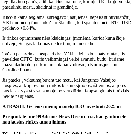
reguliavimo gairės, atitinkančios pramonę, kurioje ji iš tikrųjų veikia,
pasauliniu mastu, skaidriai ir grandinėje.
Bitcoin kaina teigiamai sureagavo į naujienas, nepaisant nuviliančių
VKI duomenų fone anksčiau Šiandien, kai spaudos metu BTC USD
prekiavo +0,84%.
Ir rinkos optimizmas nėra klaidingas, įmonėms, kurios kuria šioje
erdvėje, Seligas laikomas ne leistinu, o nuosekliu.
Tačiau paskyrimas neapsieis be iššūkių. Jei jis bus patvirtintas, jis
paveldės CFTC, kuris veiksmingai veikė avariniu būdu, kuriame
mažai darbuotojų ir kuriam laikinai vadovauja Komisijos narė
Caroline Pham.
Jis pateks į vakuumą būtent tuo metu, kai Jungtinės Valstijos
nuspręs, ar kriptovaliutų rinkos bus integruotos, ištremtos, ar joms
bus leista vystytis sausumoje po struktūriniais apsauginiais turėklais.
Sekite naujienas.
ATRASTI:
Geriausi memų monetų ICO investuoti 2025 m
Prisijunkite prie 99Bitcoins News Discord čia, kad gautumėte
naujausius rinkos atnaujinimus