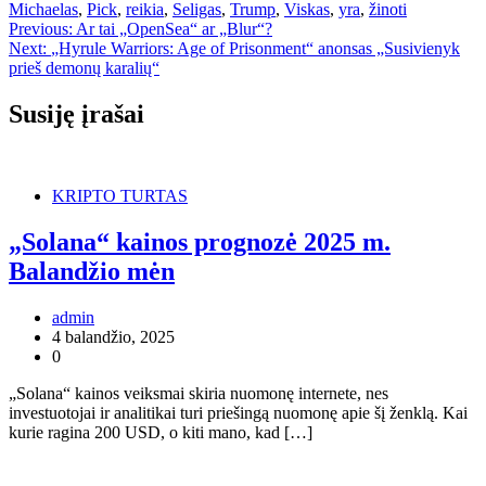
Michaelas
,
Pick
,
reikia
,
Seligas
,
Trump
,
Viskas
,
yra
,
žinoti
Navigacija
Previous:
Ar tai „OpenSea“ ar „Blur“?
Next:
„Hyrule Warriors: Age of Prisonment“ anonsas „Susivienyk
tarp
prieš demonų karalių“
įrašų
Susiję įrašai
KRIPTO TURTAS
„Solana“ kainos prognozė 2025 m.
Balandžio mėn
admin
4 balandžio, 2025
0
„Solana“ kainos veiksmai skiria nuomonę internete, nes
investuotojai ir analitikai turi priešingą nuomonę apie šį ženklą. Kai
kurie ragina 200 USD, o kiti mano, kad […]