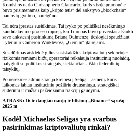
Komisijos nario Christopherio Giancarlo, kuris visoje pramonėje
buvo prisimenamas kaip „kripto tėtis“ dėl ankstyvo „blockchain“
naujovių gynimo, pareigūno.
Tai nėra įprastas susitikimas. Tai įvyko po politiškai nesėkmingo
kandidatavimo proceso rugsėjį, kai Trumpas buvo priverstas atšaukti
savo ankstesnį pasirinkimą Brianą Quintenzą, tiesiogiai spaudžiant
Tyleriui ir Cameron Winklevoss, „Gemini“ įkūrėjams.
Susidūrimas atskleidė gilius susiskaldžius kriptovaliutų sektoriuje:
rizikomis remiami biržų operatoriai reikalauja institucinių nuolaidų,
palyginti su politikos strategais, siekiančiais aiškių federalinių
taisyklių.
Po nesėkmės administracija kreipėsi į Seligą – asmenį, kuris
laikomas labiau instituciniu požiūriu drausmingu, strategiškai
suderintu ir mažiau pažeidžiamu frakcijų gaudymu.
ATRASK: 16 ir daugiau naujų ir būsimų „Binance“ sąrašų
2025 m
Kodėl Michaelas Seligas yra svarbus
pasirinkimas kriptovaliutų rinkai?