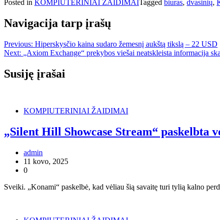
Posted in
KOMPIUTERINIAI ŽAIDIMAI
Tagged
biuras
,
dvasinių
,
Navigacija tarp įrašų
Previous:
Hiperskysčio kaina sudaro žemesnį aukštą tikslą – 22 USD
Next:
„Axiom Exchange“ prekybos viešai neatskleista informacija sk
Susiję įrašai
KOMPIUTERINIAI ŽAIDIMAI
„Silent Hill Showcase Stream“ paskelbta vėl
admin
11 kovo, 2025
0
Sveiki. „Konami“ paskelbė, kad vėliau šią savaitę turi tylią kalno perd