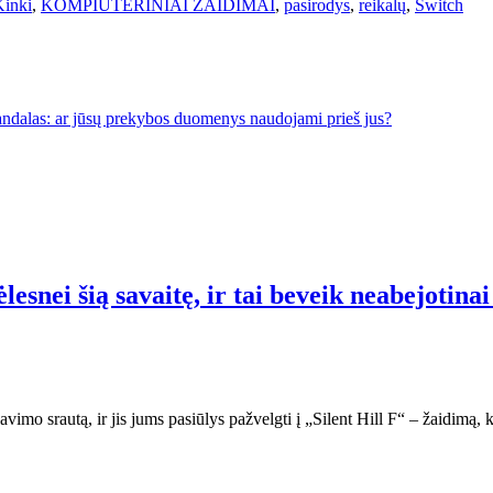
Kinki
,
KOMPIUTERINIAI ZAIDIMAI
,
pasirodys
,
reikalų
,
Switch
andalas: ar jūsų prekybos duomenys naudojami prieš jus?
esnei šią savaitę, ir tai beveik neabejotina
avimo srautą, ir jis jums pasiūlys pažvelgti į „Silent Hill F“ – žaidimą