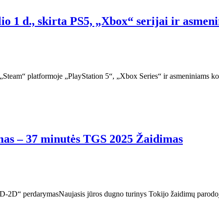
1 d., skirta PS5, „Xbox“ serijai ir asmen
Steam“ platformoje „PlayStation 5“, „Xbox Series“ ir asmeniniams kompi
mas – 37 minutės TGS 2025 Žaidimas
II HD-2D“ perdarymasNaujasis jūros dugno turinys Tokijo žaidimų parod