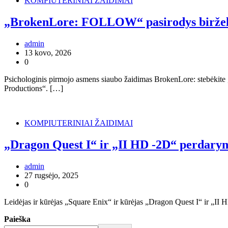
KOMPIUTERINIAI ŽAIDIMAI
„BrokenLore: FOLLOW“ pasirodys birželio 
admin
13 kovo, 2026
0
Psichologinis pirmojo asmens siaubo žaidimas BrokenLore: stebėkite „
Productions“. […]
KOMPIUTERINIAI ŽAIDIMAI
„Dragon Quest I“ ir „II HD -2D“ perdary
admin
27 rugsėjo, 2025
0
Leidėjas ir kūrėjas „Square Enix“ ir kūrėjas „Dragon Quest I“ ir „
Paieška