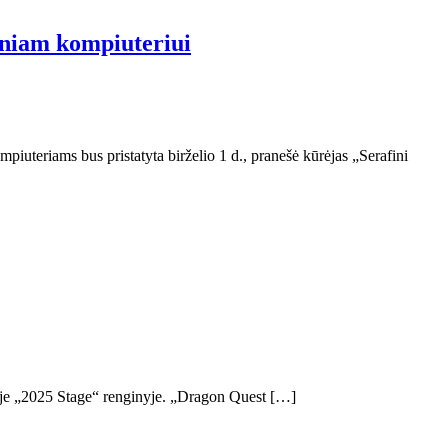
iniam kompiuteriui
uteriams bus pristatyta birželio 1 d., pranešė kūrėjas „Serafini
oje „2025 Stage“ renginyje. „Dragon Quest […]