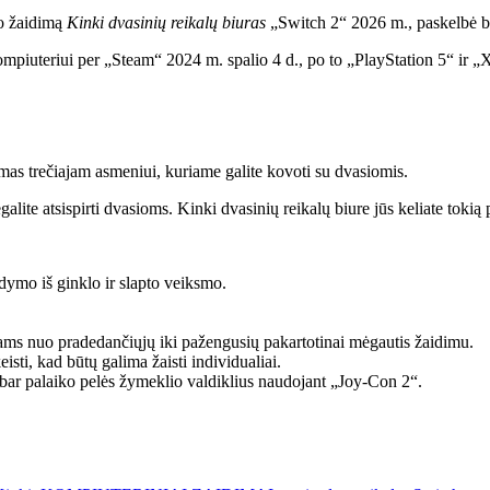
o žaidimą
Kinki dvasinių reikalų biuras
„Switch 2“ 2026 m., paskelbė b
piuteriui per „Steam“ 2024 m. spalio 4 d., po to „PlayStation 5“ ir „
imas trečiajam asmeniui, kuriame galite kovoti su dvasiomis.
lite atsispirti dvasioms. Kinki dvasinių reikalų biure jūs keliate tokią 
dymo iš ginklo ir slapto veiksmo.
jams nuo pradedančiųjų iki pažengusių pakartotinai mėgautis žaidimu.
sti, kad būtų galima žaisti individualiai.
abar palaiko pelės žymeklio valdiklius naudojant „Joy-Con 2“.