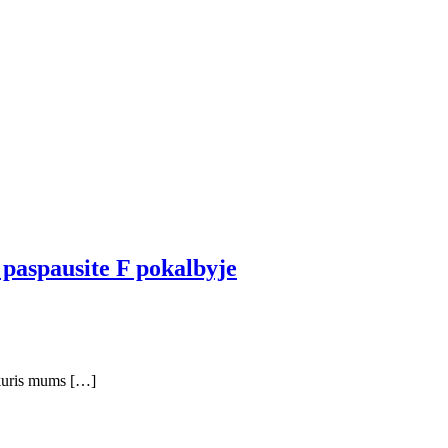
i paspausite F pokalbyje
, kuris mums […]