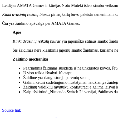
Leidėjas AMATA Games ir kūrėjas Noto Muteki išleis siaubo veiksm
Kinki dvasinių reikalų biuras
pirmą kartą buvo paleista asmeniniam kom
Čia yra žaidimo apžvalga per AMATA Games:
Apie
Kinki dvasinių reikalų biuras
yra japoniško stiliaus siaubo žaid
Šis žaidimas nėra klasikinis japonų siaubo žaidimas, kuriame nega
Žaidimo mechanika
Pagrindinis žaidimas susideda iš neginkluotos kovos, šau
Iš viso reikia išvalyti 10 etapų.
Žaidime yra daug istorija paremtų scenų.
Galimi keturi sudėtingumo nustatymai, leidžiantys žaidė
Žaidimų valdiklių mygtukų konfigūraciją galima laisvai kei
Kaip išskirtinė „Nintendo Switch 2“ versijai, žaidimas d
Source link