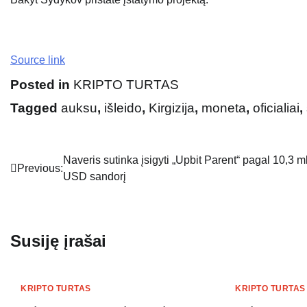
Source link
Posted in
KRIPTO TURTAS
Tagged
auksu
,
išleido
,
Kirgizija
,
moneta
,
oficialiai
,
Navigacija
Naveris sutinka įsigyti „Upbit Parent“ pagal 10,3 ml
Previous:
USD sandorį
tarp
įrašų
Susiję įrašai
KRIPTO TURTAS
KRIPTO TURTAS