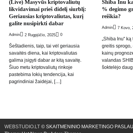
(Live) Masyvūs kriptovaliutų
Shiba Inu ka
likvidavimai prieš didelį siurblį:
% degimo gre
Geriausias kriptovaliutas, kurį
reiškia?
galite nusipirkti dabar
Admin
7 Kovo, 
Admin
0
2 Rugpjūčio, 2025
„Shiba Inu“ ką
Šeštadienis, taip, tai vėl geriausia
greitis sprogo,
savaitės diena, kai kriptovaliutas
kainų prognoze
galima įsigyti dabar ar kitą savaitę.
valandas SHIB
Šiuo metu kriptovaliutų rinkoje
šoktelėjo daug
pastebima lokių tendencija, kai
pagrindiniai žaidėjai, […]
WEBSTUDIO.LT
© SKAITMENINIO MARKETINGO PASLAUGOS. SE