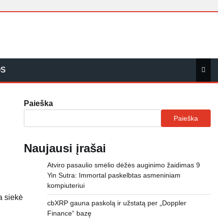
OS
Paieška
Paieška
Naujausi įrašai
Atviro pasaulio smėlio dėžės auginimo žaidimas 9
Yin Sutra: Immortal paskelbtas asmeniniam
kompiuteriui
a siekė
cbXRP gauna paskolą ir užstatą per „Doppler
Finance“ bazę