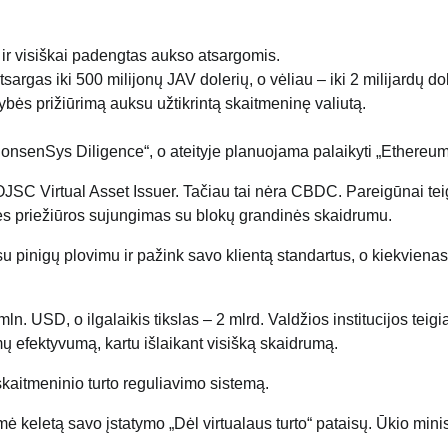
ir visiškai padengtas aukso atsargomis.
tsargas iki 500 milijonų JAV dolerių, o vėliau – iki 2 milijardų dol
ybės prižiūrimą auksu užtikrintą skaitmeninę valiutą.
nsenSys Diligence“, o ateityje planuojama palaikyti „Ethereum
OJSC Virtual Asset Issuer. Tačiau tai nėra CBDC. Pareigūnai tei
bės priežiūros sujungimas su blokų grandinės skaidrumu.
 su pinigų plovimu ir pažink savo klientą standartus, o kiekvienas
n. USD, o ilgalaikis tikslas – 2 mlrd. Valdžios institucijos teigi
mų efektyvumą, kartu išlaikant visišką skaidrumą.
 skaitmeninio turto reguliavimo sistemą.
ė keletą savo įstatymo „Dėl virtualaus turto“ pataisų. Ūkio mini