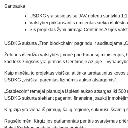
Santrauka
USDKG yra susietas su JAV doleriu santykiu 1:1 
Valstybei priklausantis emitentas siekia išplėsti a
Šis projektas žymi pirmąją Centrinės Azijos valst
USDKG sukurta „Tron blockchain“ pagrindu ir audituojama „Co
Žetonus išleidžia valstybės įmonė prie Finansų ministerijos, 
kad toks žingsnis yra pirmasis Centrinėje Azijoje – vyriausy
Kaip minėta, jo projektas visiškai atitinka tarptautinius kovos
USDKG „visiškai paremtas fizinėmis aukso atsargomis“.
„Stablecoin“ rėmėjai planuoja išplėsti aukso atsargas iki 500 ml
USDKG sukurta siekiant pagerinti finansinę įtrauktį ir mokėji
Kirgizija yra viena iš pirmųjų šalių regione, sukūrusi išsamią
Rugsėjo mėn. Kirgizijos parlamentas per tris svarstymus priėm
Bakyt Sydykov pristatė įstatymo projektą.