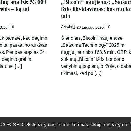
inų analizė: 53 000
„Bitcoin“ naujienos: „Satsu
itis – ką tai
iždo likvidavimas: kas nutik
taip
0
Admin
0
2026
23 Liepos, 2026
 tik pamatė, kad degimo
Šiandien „Bitcoin“ naujienose
 o tai paskatino aukštas
„Satsuma Technology“ 2025 m.
s. Per pastarąsias 24
rugpjūtį surinko 163,6 mln. GBP, 
 degimo greitis
sukurtų „Bitcoin“ iždą Londono
iau nei […]
vertybinių popierių biržoje, o daba
tikimasi, kad po […]
O tekstų rašymas, turinio kūrimas, straipsnių rašymas ir 