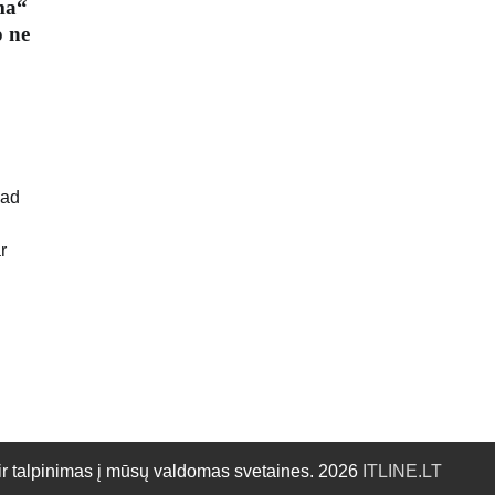
ma“
o ne
kad
r
talpinimas į mūsų valdomas svetaines. 2026
ITLINE.LT