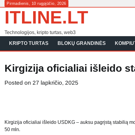
Skip
Pirmadienis, 10 rugpjūčio, 2026
ITLINE.LT
to
content
Technologijos, kripto turtas, web3
KRIPTO TURTAS
BLOKŲ GRANDINĖS
KOMPIUT
Kirgizija oficialiai išleido
Posted on
27 lapkričio, 2025
Kirgizija oficialiai išleido USDKG – auksu pagrįstą stabilią m
50 mln.