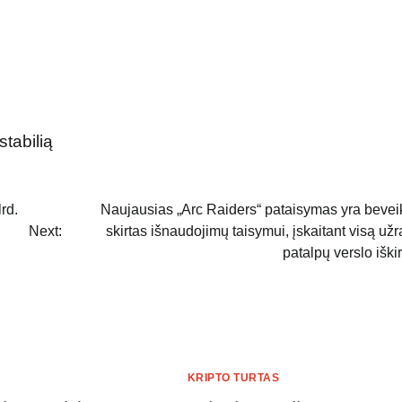
stabilią
rd.
Naujausias „Arc Raiders“ pataisymas yra bevei
Next:
skirtas išnaudojimų taisymui, įskaitant visą užr
patalpų verslo iški
KRIPTO TURTAS