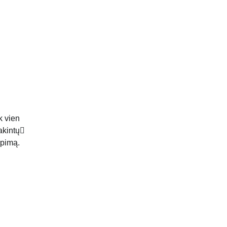
k vien
akintų
rpimą.