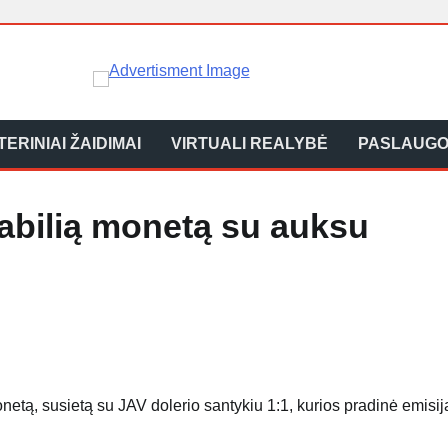
ERINIAI ŽAIDIMAI
VIRTUALI REALYBĖ
PASLAUG
 stabilią monetą su auksu
onetą, susietą su JAV dolerio santykiu 1:1, kurios pradinė emisij