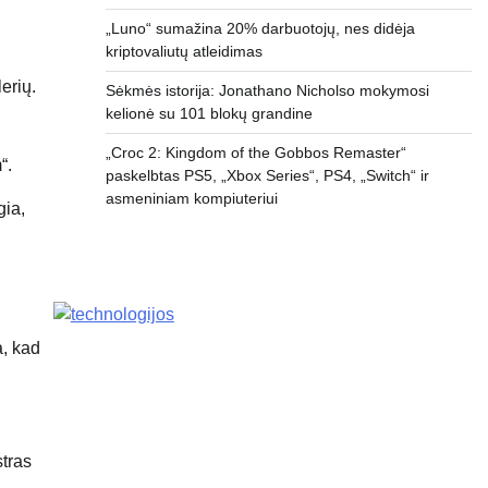
„Luno“ sumažina 20% darbuotojų, nes didėja
kriptovaliutų atleidimas
erių.
Sėkmės istorija: Jonathano Nicholso mokymosi
kelionė su 101 blokų grandine
„Croc 2: Kingdom of the Gobbos Remaster“
“.
paskelbtas PS5, „Xbox Series“, PS4, „Switch“ ir
asmeniniam kompiuteriui
gia,
a, kad
stras