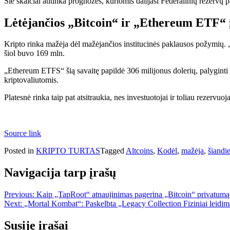
Šie skaičiai atitinka prognozes, kuriomis dalijasi Federalinių rezervų 
Lėtėjančios „Bitcoin“ ir „Ethereum ETF“ 
Kripto rinka mažėja dėl mažėjančios institucinės paklausos požymių.
šiol buvo 169 mln.
„Ethereum ETFS“ šią savaitę papildė 306 milijonus dolerių, palyginti s
kriptovaliutomis.
Platesnė rinka taip pat atsitraukia, nes investuotojai ir toliau rezerv
Source link
Posted in
KRIPTO TURTAS
Tagged
Altcoins
,
Kodėl
,
mažėja
,
šiandi
Navigacija tarp įrašų
Previous:
Kaip „TapRoot“ atnaujinimas pagerina „Bitcoin“ privatumą 
Next:
„Mortal Kombat“: Paskelbta „Legacy Collection Fiziniai leidim
Susiję įrašai