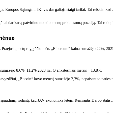
 Europos Sąjunga ir JK, vis dar galioja staigi tarifai. Tai reiškia, kad 
nai dar kartą patvirtino nuo duomenų priklausomą poziciją. Tai rodo, ka
 mėnuo
cijų. Praėjusių metų rugpjūčio mėn. „Ethereum“ kaina sumažėjo 22%, 20
is sumažėjo 8,6%, 11,2% 2023 m., O ankstesniais metais – 13,8%.
vyzdžiui, „Bitcoin“ kovo mėnesį sumažėjo 2,3%, nepaisant to paties m
a spaudimą, rodantį, kad JAV ekonomika lėtėja. Remiantis Darbo statisti