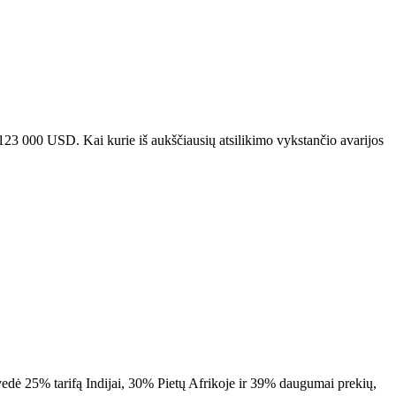
23 000 USD. Kai kurie iš aukščiausių atsilikimo vykstančio avarijos
įvedė 25% tarifą Indijai, 30% Pietų Afrikoje ir 39% daugumai prekių,