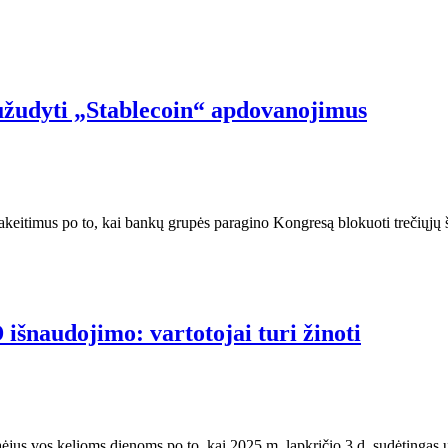
užudyti „Stablecoin“ apdovanojimus
keitimus po to, kai bankų grupės paragino Kongresą blokuoti trečiųjų 
išnaudojimo: vartotojai turi žinoti
aėjus vos kelioms dienoms po to, kai 2025 m. lapkričio 3 d. sudėtingas