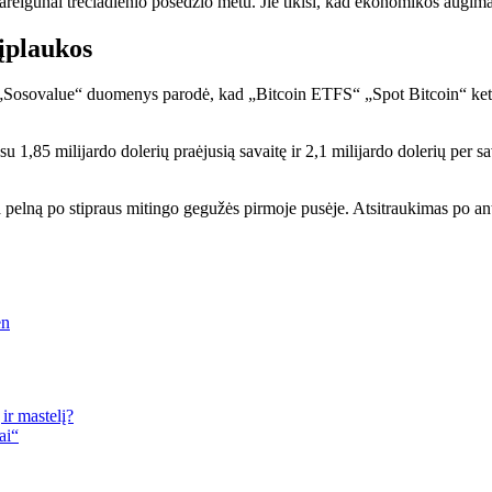
pareigūnai trečiadienio posėdžio metu. Jie tikisi, kad ekonomikos augimas 
įplaukos
 „Sosovalue“ duomenys parodė, kad „Bitcoin ETFS“ „Spot Bitcoin“ ketv
u 1,85 milijardo dolerių praėjusią savaitę ir 2,1 milijardo dolerių per 
uoja pelną po stipraus mitingo gegužės pirmoje pusėje. Atsitraukimas po an
en
ir mastelį?
ai“