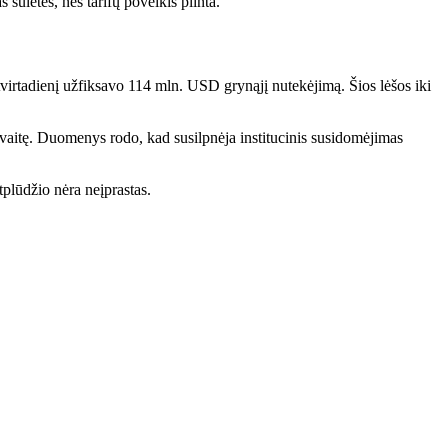
sulėtės, nes tarifų poveikis plinta.
irtadienį užfiksavo 114 mln. USD grynąjį nutekėjimą. Šios lėšos iki
savaitę. Duomenys rodo, kad susilpnėja institucinis susidomėjimas
tplūdžio nėra neįprastas.