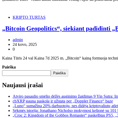
KRIPTO TURTAS
„Bitcoin Geopolitics“, siekiant padidinti
admin
24 kovo, 2025
0
Kaina Tūris 24 val Kaina 7d 2025 m. „Bitcoin“ kainą formuoja techni
Paieška
Paieška
Naujausi įrašai
Atviro pasaulio smėlio dėžės auginimo žaidimas 9 Yin Sutra: I
cbXRP gauna paskolą ir užstatą per „Doppler Finance“ bazę
„Luno“ sumažina 20% darbuotojų, nes didėja kriptovaliutų atle
Sėkmės istorija: Jonathano Nicholso mokymosi kelionė su 101 
„Croc 2: Kingdom of the Gobbos Remaster“ paskelbtas PS5, „X