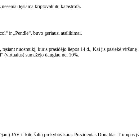
neseniai tęsiama kriptovaliutų katastrofa.
ol“ ir „Pendle“, buvo geriausi atsilikimai.
iant nuosmukį, kuris prasidėjo liepos 14 d., Kai jis pasiekė viršūnę 1
“ (virtualus) sumažėjo daugiau nei 10%.
didėjantį JAV ir kitų šalių prekybos karą. Prezidentas Donaldas Trumpas 