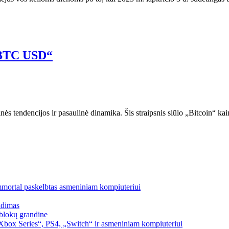
 „BTC USD“
nės tendencijos ir pasaulinė dinamika. Šis straipsnis siūlo „Bitcoin“ 
mmortal paskelbtas asmeniniam kompiuteriui
idimas
blokų grandine
box Series“, PS4, „Switch“ ir asmeniniam kompiuteriui