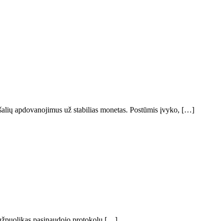
šalių apdovanojimus už stabilias monetas. Postūmis įvyko, […]
 užpuolikas pasinaudojo protokolu […]