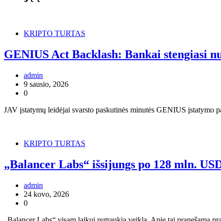
KRIPTO TURTAS
GENIUS Act Backlash: Bankai stengiasi n
admin
9 sausio, 2026
0
JAV įstatymų leidėjai svarsto paskutinės minutės GENIUS įstatymo pa
KRIPTO TURTAS
„Balancer Labs“ išsijungs po 128 mln. USD 
admin
24 kovo, 2026
0
„Balancer Labs“ visam laikui nutraukia veiklą. Apie tai pranešama pr