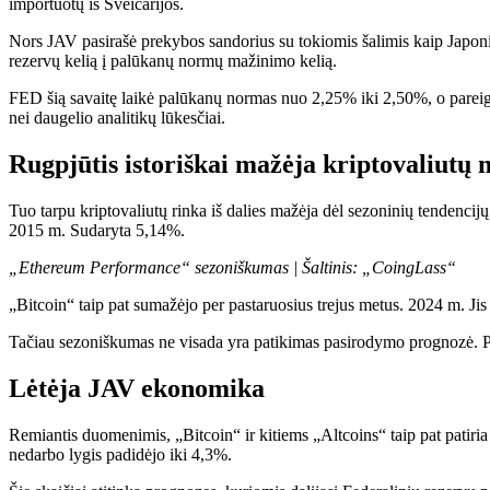
importuotų iš Šveicarijos.
Nors JAV pasirašė prekybos sandorius su tokiomis šalimis kaip Japonija,
rezervų kelią į palūkanų normų mažinimo kelią.
FED šią savaitę laikė palūkanų normas nuo 2,25% iki 2,50%, o pareigū
nei daugelio analitikų lūkesčiai.
Rugpjūtis istoriškai mažėja kriptovaliutų
Tuo tarpu kriptovaliutų rinka iš dalies mažėja dėl sezoninių tenden
2015 m. Sudaryta 5,14%.
„Ethereum Performance“ sezoniškumas | Šaltinis: „CoingLass“
„Bitcoin“ taip pat sumažėjo per pastaruosius trejus metus. 2024 m. J
Tačiau sezoniškumas ne visada yra patikimas pasirodymo prognozė. Pa
Lėtėja JAV ekonomika
Remiantis duomenimis, „Bitcoin“ ir kitiems „Altcoins“ taip pat patiri
nedarbo lygis padidėjo iki 4,3%.