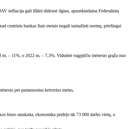
JAV infliacija gali išlikti didesnė ilgiau, apsunkindama Federalinių
d centrinis bankas šiais metais negali sumažinti normų, priešingai
23 m. – 11%, o 2022 m. – 7,3%. Vidutinė rugpjūčio mėnesio grąža nuo
ėnesio per pastaruosius ketverius metus.
kos biuro ataskaita, ekonomika pridėjo tik 73 000 darbo vietų, o