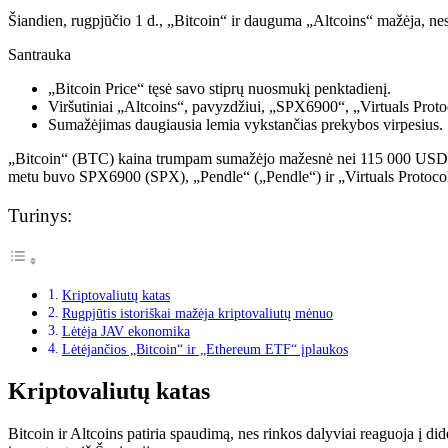
Šiandien, rugpjūčio 1 d., „Bitcoin“ ir dauguma „Altcoins“ mažėja, nes 
Santrauka
„Bitcoin Price“ tęsė savo stiprų nuosmukį penktadienį.
Viršutiniai „Altcoins“, pavyzdžiui, „SPX6900“, „Virtuals Protoc
Sumažėjimas daugiausia lemia vykstančias prekybos virpesius.
„Bitcoin“ (BTC) kaina trumpam sumažėjo mažesnė nei 115 000 USD, tęs
metu buvo SPX6900 (SPX), „Pendle“ („Pendle“) ir „Virtuals Protocol
Turinys:
Kriptovaliutų katas
Rugpjūtis istoriškai mažėja kriptovaliutų mėnuo
Lėtėja JAV ekonomika
Lėtėjančios „Bitcoin“ ir „Ethereum ETF“ įplaukos
Kriptovaliutų katas
Bitcoin ir Altcoins patiria spaudimą, nes rinkos dalyviai reaguoja į 