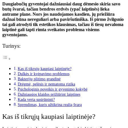
Daugiabučių gyventojai dažniausiai daug dėmesio skiria savo
butų švarai, tačiau bendros erdvės (ypač laiptinės) lieka
antrame plane. Nors jos naudojamos kasdien, jų priežiūra
dažnai būna nereguliari arba paviršutiniška. Iš pirmo žvilgsnio
tai gali atrodyti tik estetikos klausimas, tačiau iš tiesų nevaloma
laiptinė gali tapti rimta sveikatos problema visiems
gyventojams.
Turinys:
Kas iš tikrųjų kaupiasi laiptinėje?
Dulkės ir kvėpavimo problemos
Bakterijų plitimo grandinė
Drėgmė, pelėsis ir nematoma rizika
Psichologinis poveikis ir gyvenimo kokybė
Dažniausios klaidos prižiūrint laiptines
Kada verta susirūpinti?
Sprendimas, kuris užtikrina realią švarą
Kas iš tikrųjų kaupiasi laiptinėje?