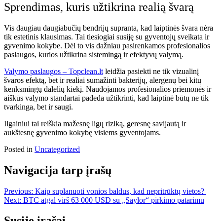
Sprendimas, kuris užtikrina realią švarą
Vis daugiau daugiabučių bendrijų supranta, kad laiptinės švara nėra
tik estetinis klausimas. Tai tiesiogiai susiję su gyventojų sveikata ir
gyvenimo kokybe. Dėl to vis dažniau pasirenkamos profesionalios
paslaugos, kurios užtikrina sistemingą ir efektyvų valymą.
Valymo paslaugos – Topclean.lt
leidžia pasiekti ne tik vizualinį
švaros efektą, bet ir realiai sumažinti bakterijų, alergenų bei kitų
kenksmingų dalelių kiekį. Naudojamos profesionalios priemonės ir
aiškūs valymo standartai padeda užtikrinti, kad laiptinė būtų ne tik
tvarkinga, bet ir saugi.
Ilgainiui tai reiškia mažesnę ligų riziką, geresnę savijautą ir
aukštesnę gyvenimo kokybę visiems gyventojams.
Posted in
Uncategorized
Navigacija tarp įrašų
Previous:
Kaip suplanuoti vonios baldus, kad nepritrūktų vietos?
Next:
BTC atgal virš 63 000 USD su „Saylor“ pirkimo patarimu
Susiję įrašai