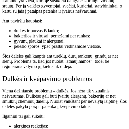
Laiptinė yra vieta, kurioje susikerta daugybė skirtingų žmonių
srautų. Per ją vaikšto gyventojai, svečiai, kurjeriai, statybininkai, o
kartu su jais į patalpas patenka ir įvairūs nešvarumai.
Ant paviršių kaupiasi:
dulkės ir purvas iš lauko;
bakterijos ir virusai, pernešami per rankas;
gyvūnų plaukai ir alergenai;
pelėsio sporos, ypač prastai vėdinamose vietose.
Šios dalelės gali kauptis ant turėklų, durų rankenų, grindų ar net
sienų. Problema ta, kad jos nuolat „atnaujinamos“, todėl be
reguliaraus valymo jų kiekis tik didėja.
Dulkės ir kvėpavimo problemos
Viena dažniausių problemų – dulkės. Jos nėra tik vizualinis
nešvarumas. Dulkėse gali būti įvairių alergenų, bakterijų ar net
smulkių cheminių dalelių. Nuolat vaikštant per nevalytą laiptinę, šios
dalelės pakyla į orą ir patenka į kvėpavimo takus.
Ilgainiui tai gali sukelti:
alergines reakcijas;