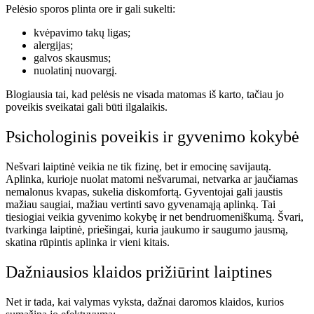
Pelėsio sporos plinta ore ir gali sukelti:
kvėpavimo takų ligas;
alergijas;
galvos skausmus;
nuolatinį nuovargį.
Blogiausia tai, kad pelėsis ne visada matomas iš karto, tačiau jo
poveikis sveikatai gali būti ilgalaikis.
Psichologinis poveikis ir gyvenimo kokybė
Nešvari laiptinė veikia ne tik fizinę, bet ir emocinę savijautą.
Aplinka, kurioje nuolat matomi nešvarumai, netvarka ar jaučiamas
nemalonus kvapas, sukelia diskomfortą. Gyventojai gali jaustis
mažiau saugiai, mažiau vertinti savo gyvenamąją aplinką. Tai
tiesiogiai veikia gyvenimo kokybę ir net bendruomeniškumą. Švari,
tvarkinga laiptinė, priešingai, kuria jaukumo ir saugumo jausmą,
skatina rūpintis aplinka ir vieni kitais.
Dažniausios klaidos prižiūrint laiptines
Net ir tada, kai valymas vyksta, dažnai daromos klaidos, kurios