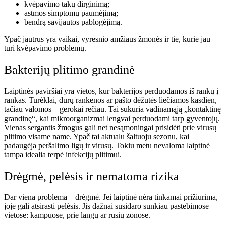
kvėpavimo takų dirginimą;
astmos simptomų paūmėjimą;
bendrą savijautos pablogėjimą.
Ypač jautrūs yra vaikai, vyresnio amžiaus žmonės ir tie, kurie jau
turi kvėpavimo problemų.
Bakterijų plitimo grandinė
Laiptinės paviršiai yra vietos, kur bakterijos perduodamos iš rankų į
rankas. Turėklai, durų rankenos ar pašto dėžutės liečiamos kasdien,
tačiau valomos – gerokai rečiau. Tai sukuria vadinamąją „kontaktinę
grandinę“, kai mikroorganizmai lengvai perduodami tarp gyventojų.
Vienas sergantis žmogus gali net nesąmoningai prisidėti prie virusų
plitimo visame name. Ypač tai aktualu šaltuoju sezonu, kai
padaugėja peršalimo ligų ir virusų. Tokiu metu nevaloma laiptinė
tampa idealia terpė infekcijų plitimui.
Drėgmė, pelėsis ir nematoma rizika
Dar viena problema – drėgmė. Jei laiptinė nėra tinkamai prižiūrima,
joje gali atsirasti pelėsis. Jis dažnai susidaro sunkiau pastebimose
vietose: kampuose, prie langų ar rūsių zonose.