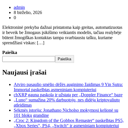
admin
8 birželio, 2026
0
Elektroninė prekyba dažnai pristatoma kaip greitas, automatizuotas
ir beveik be žmogaus įsikišimo veikiantis modelis, tačiau realybėje
būtent žmogiškas kontaktas tampa svarbiausiu tašku, kuriame
sprendžiasi viskas: […]
Paieška
Paieška
Naujausi įrašai
Atviro pasaulio smėlio dėžės auginimo žaidimas 9 Yin Sutra:
Immortal paskelbtas asmeniniam kompiuteriui
cbXRP gauna paskolą ir užstatą per „Doppler Finance“ bazę
„Luno“ sumažina 20% darbuotojų, nes didėja kriptovaliutų
atleidimas
Sėkmės istorija: Jonathano Nicholso mokymosi kelionė su
101 blokų grandine
„Croc 2: Kingdom of the Gobbos Remaster“ paskelbtas PS5,
„Xbox Series“, PS4, „Switch“ ir asmeniniam kompiuteriui