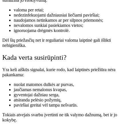
sumažina jo efektyvumą:
valoma per retai;
nedezinfekuojami dažniausiai liečiami paviršiai;
naudojamos netinkamos ar per silpnos priemonės;
nevalomos sunkiai pasiekiamos vietos;
ignoruojama drėgmės kontrolė.
Dėl šių priežasčių net ir reguliariai valoma laiptinė gali išlikti
nehigieniška.
Kada verta susirūpinti?
Yra keli aiškūs signalai, kurie rodo, kad laiptinės priežiūra nėra
pakankama:
nuolat matomos dulkės ar purvas,
jaučiamas nemalonus kvapas,
gyventojai dažniau serga,
atsiranda pelėsio požymių,
paviršiai greitai vėl tampa nešvarūs.
Tokiais atvejais svarbu įvertinti ne tik valymo dažnumą, bet ir jo
kokybę.