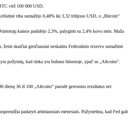
no BTC virš 100 000 USD.
viršutinė riba sumažėjo 0,48% iki 3,32 trilijono USD, o „Bitcoin“
. Vartotojų kainos padidėjo 2,3%, palyginti su 2,4% kovo mėn. Maža
žemi skaičiai greičiausiai neskatins Federalinio rezervo sumažinti
 yra požymių, kad rinka yra buliaus būsenoje, ypač su „Altcoins“.
90 dienų 36 iš 100 „Altcoins“ parodė geresnius rezultatus nei
 nusprendžia padaryti artimiausiais mėnesiais. Pažymėtina, kad Fed gali