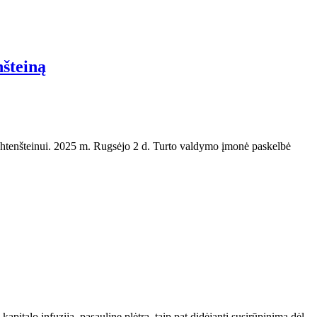
nšteiną
Lichtenšteinui. 2025 m. Rugsėjo 2 d. Turto valdymo įmonė paskelbė
apitalo infuziją, pasaulinę plėtrą, taip pat didėjantį susirūpinimą dėl