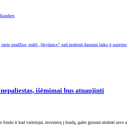
šiandien
 metų pradžios, todėl „Skydance“ gali praleisti daugiau laiko jį super
nepaliestas, išėmimai bus atnaujinti
fondo ir kad vartotojai, investavę į fondą, galės įprastai atsiimti savo a