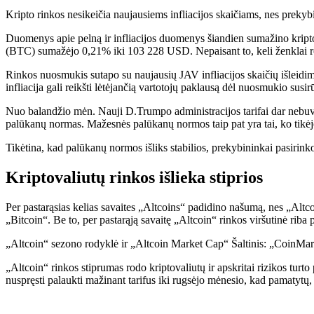
Kripto rinkos nesikeičia naujausiems infliacijos skaičiams, nes prek
Duomenys apie pelną ir infliacijos duomenys šiandien sumažino kriptov
(BTC) sumažėjo 0,21% iki 103 228 USD. Nepaisant to, keli ženklai rod
Rinkos nuosmukis sutapo su naujausių JAV infliacijos skaičių išleidi
infliacija gali reikšti lėtėjančią vartotojų paklausą dėl nuosmukio susi
Nuo balandžio mėn. Nauji D.Trumpo administracijos tarifai dar nebuvo
palūkanų normas. Mažesnės palūkanų normos taip pat yra tai, ko tikėjos
Tikėtina, kad palūkanų normos išliks stabilios, prekybininkai pasirin
Kriptovaliutų rinkos išlieka stiprios
Per pastarąsias kelias savaites „Altcoins“ padidino našumą, nes „Altco
„Bitcoin“. Be to, per pastarąją savaitę „Altcoin“ rinkos viršutinė riba
„Altcoin“ sezono rodyklė ir „Altcoin Market Cap“ Šaltinis: „CoinMa
„Altcoin“ rinkos stiprumas rodo kriptovaliutų ir apskritai rizikos turt
nuspręsti palaukti mažinant tarifus iki rugsėjo mėnesio, kad pamatytų