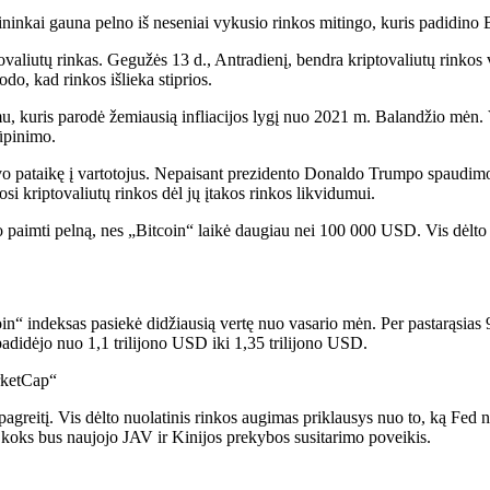
ybininkai gauna pelno iš neseniai vykusio rinkos mitingo, kuris padidi
aliutų rinkas. Gegužės 13 d., Antradienį, bendra kriptovaliutų rinkos 
o, kad rinkos išlieka stiprios.
mu, kuris parodė žemiausią infliacijos lygį nuo 2021 m. Balandžio mėn
rūpinimo.
 pataikę į vartotojus. Nepaisant prezidento Donaldo Trumpo spaudimo, 
i kriptovaliutų rinkos dėl jų įtakos rinkos likvidumui.
ko paimti pelną, nes „Bitcoin“ laikė daugiau nei 100 000 USD. Vis dėlto
in“ indeksas pasiekė didžiausią vertę nuo vasario mėn. Per pastarąsias 
 padidėjo nuo 1,1 trilijono USD iki 1,35 trilijono USD.
rketCap“
o pagreitį. Vis dėlto nuolatinis rinkos augimas priklausys nuo to, ką Fed
, koks bus naujojo JAV ir Kinijos prekybos susitarimo poveikis.