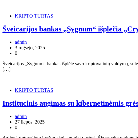
KRIPTO TURTAS
Šveicarijos bankas „Sygnum“ išplečia „Cry
admin
3 rugsėjo, 2025
0
Šveicarijos „Sygnum“ bankas išplėtė savo kriptovaliutų valdymą, sute
[…]
KRIPTO TURTAS
Institucinis augimas su kibernetinėmis gr
admin
27 liepos, 2025
0
Azijos kriptovaliutų kraštovaizdis nuolat vystosi. Šią savaitę regione b