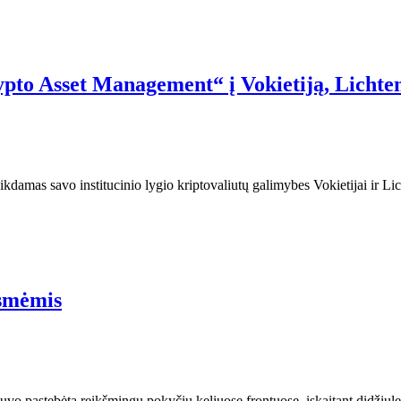
pto Asset Management“ į Vokietiją, Lichte
ikdamas savo institucinio lygio kriptovaliutų galimybes Vokietijai ir 
ėsmėmis
uvo pastebėta reikšmingų pokyčių keliuose frontuose, įskaitant didžiulę k