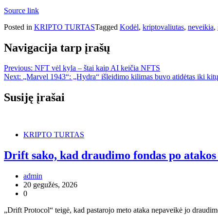
Source link
Posted in
KRIPTO TURTAS
Tagged
Kodėl
,
kriptovaliutas
,
neveikia
,
Navigacija tarp įrašų
Previous:
NFT vėl kyla – štai kaip AI keičia NFTS
Next:
„Marvel 1943“: „Hydra“ išleidimo kilimas buvo atidėtas iki kitų
Susiję įrašai
KRIPTO TURTAS
Drift sako, kad draudimo fondas po atakos 
admin
20 gegužės, 2026
0
„Drift Protocol“ teigė, kad pastarojo meto ataka nepaveikė jo draudimo 