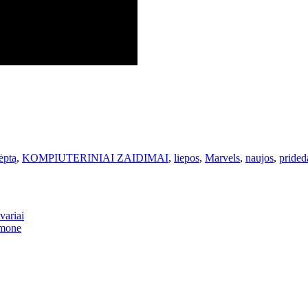
ėptą
,
KOMPIUTERINIAI ZAIDIMAI
,
liepos
,
Marvels
,
naujos
,
prided
variai
amone