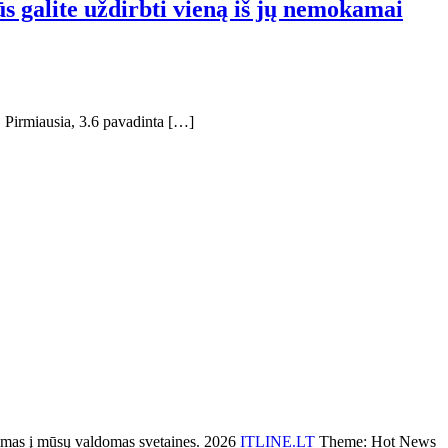
ūs galite uždirbti vieną iš jų nemokamai
o. Pirmiausia, 3.6 pavadinta […]
s į mūsų valdomas svetaines. 2026
ITLINE.LT
Theme: Hot News