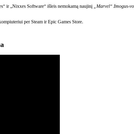
es“ ir „Nixxes Software“ išleis nemokamą naujinį
„Marvel“ žmogus-vo
kompiuteriui per Steam ir Epic Games Store.
ba