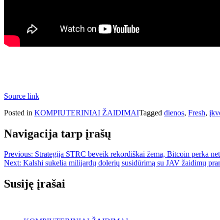
Source link
Posted in
KOMPIUTERINIAI ŽAIDIMAI
Tagged
dienos
,
Fresh
,
įkv
Navigacija tarp įrašų
Previous:
Strategija STRC beveik rekordiškai žema, Bitcoin perka net
Next:
Kalshi sukelia milijardų dolerių susidūrimą su JAV žaidimų pr
Susiję įrašai