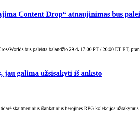
ima Content Drop“ atnaujinimas bus paleis
CrossWorlds bus paleista balandžio 29 d. 17:00 PT / 20:00 ET ET, pra
 jau galima užsisakyti iš anksto
r atidarė skaitmeninius išankstinius herojinės RPG kolekcijos užsakymus