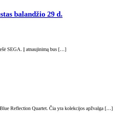
tas balandžio 29 d.
nešė SEGA. Į atnaujinimą bus […]
 Blue Reflection Quartet. Čia yra kolekcijos apžvalga […]