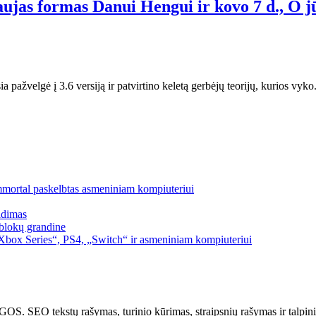
aujas formas Danui Hengui ir kovo 7 d., O j
a pažvelgė į 3.6 versiją ir patvirtino keletą gerbėjų teorijų, kurios vyk
mmortal paskelbtas asmeniniam kompiuteriui
idimas
blokų grandine
box Series“, PS4, „Switch“ ir asmeniniam kompiuteriui
kstų rašymas, turinio kūrimas, straipsnių rašymas ir talpinima