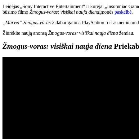
Leidėjas „Sony Interactive Entertainment“ ir kūrėjai „Insomniac Gam
būsimo filmo
Žmogus-voras: visiškai nauja diena
įmonės
paskelbė
.
„Marvel“ žmogus-voras 2
dabar galima PlayStation 5 ir asmeniniam 
Žiūrėkite naują anonsą
Žmogus-voras: visiškai nauja diena
žemiau.
Žmogus-voras: visiškai nauja diena
Prieka