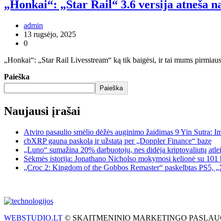
„Honkai“: „Star Rail“ 3.6 versija atneša n
admin
13 rugsėjo, 2025
0
„Honkai“: „Star Rail Livesstream“ ką tik baigėsi, ir tai mums pirmiausi
Paieška
Paieška
Naujausi įrašai
Atviro pasaulio smėlio dėžės auginimo žaidimas 9 Yin Sutra: I
cbXRP gauna paskolą ir užstatą per „Doppler Finance“ bazę
„Luno“ sumažina 20% darbuotojų, nes didėja kriptovaliutų atle
Sėkmės istorija: Jonathano Nicholso mokymosi kelionė su 101 
„Croc 2: Kingdom of the Gobbos Remaster“ paskelbtas PS5, „X
WEBSTUDIO.LT
© SKAITMENINIO MARKETINGO PASLAUGOS. SEO te