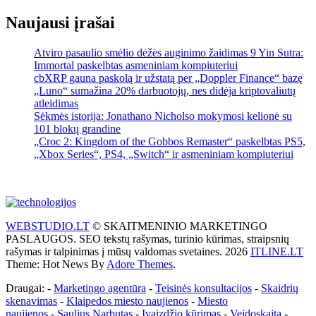
Naujausi įrašai
Atviro pasaulio smėlio dėžės auginimo žaidimas 9 Yin Sutra:
Immortal paskelbtas asmeniniam kompiuteriui
cbXRP gauna paskolą ir užstatą per „Doppler Finance“ bazę
„Luno“ sumažina 20% darbuotojų, nes didėja kriptovaliutų
atleidimas
Sėkmės istorija: Jonathano Nicholso mokymosi kelionė su
101 blokų grandine
„Croc 2: Kingdom of the Gobbos Remaster“ paskelbtas PS5,
„Xbox Series“, PS4, „Switch“ ir asmeniniam kompiuteriui
WEBSTUDIO.LT
© SKAITMENINIO MARKETINGO
PASLAUGOS. SEO tekstų rašymas, turinio kūrimas, straipsnių
rašymas ir talpinimas į mūsų valdomas svetaines. 2026
ITLINE.LT
Theme: Hot News By
Adore Themes
.
Draugai: -
Marketingo agentūra
-
Teisinės konsultacijos
-
Skaidrių
skenavimas
-
Klaipedos miesto naujienos
-
Miesto
naujienos
-
Saulius Narbutas
-
Įvaizdžio kūrimas
-
Veidoskaita
-