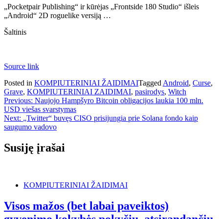
„Pocketpair Publishing“ ir kūrėjas „Frontside 180 Studio“ išleis
„Android“ 2D roguelike versiją …
Šaltinis
Source link
Posted in
KOMPIUTERINIAI ŽAIDIMAI
Tagged
Android
,
Curse
,
Grave
,
KOMPIUTERINIAI ZAIDIMAI
,
pasirodys
,
Witch
Navigacija
Previous:
Naujojo Hampšyro Bitcoin obligacijos laukia 100 mln.
USD viešas svarstymas
tarp
Next:
„Twitter“ buvęs CISO prisijungia prie Solana fondo kaip
įrašų
saugumo vadovo
Susiję įrašai
KOMPIUTERINIAI ŽAIDIMAI
Visos mažos (bet labai paveiktos)
gyvenimo kokybės pokyčių, atsirandančių