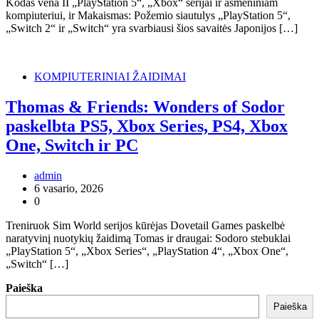
Kodas vena II „PlayStation 5“, „Xbox“ serijai ir asmeniniam
kompiuteriui, ir Makaismas: Požemio siautulys „PlayStation 5“,
„Switch 2“ ir „Switch“ yra svarbiausi šios savaitės Japonijos […]
KOMPIUTERINIAI ŽAIDIMAI
Thomas & Friends: Wonders of Sodor
paskelbta PS5, Xbox Series, PS4, Xbox
One, Switch ir PC
admin
6 vasario, 2026
0
Treniruok Sim World serijos kūrėjas Dovetail Games paskelbė
naratyvinį nuotykių žaidimą Tomas ir draugai: Sodoro stebuklai
„PlayStation 5“, „Xbox Series“, „PlayStation 4“, „Xbox One“,
„Switch“ […]
Paieška
Paieška