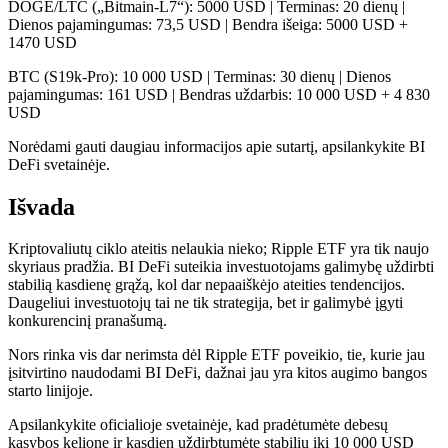
DOGE/LTC („Bitmain-L7“): 5000 USD | Terminas: 20 dienų |
Dienos pajamingumas: 73,5 USD | Bendra išeiga: 5000 USD +
1470 USD
BTC (S19k-Pro): 10 000 USD | Terminas: 30 dienų | Dienos
pajamingumas: 161 USD | Bendras uždarbis: 10 000 USD + 4 830
USD
Norėdami gauti daugiau informacijos apie sutartį, apsilankykite BI
DeFi svetainėje.
Išvada
Kriptovaliutų ciklo ateitis nelaukia nieko; Ripple ETF yra tik naujo
skyriaus pradžia. BI DeFi suteikia investuotojams galimybę uždirbti
stabilią kasdienę grąžą, kol dar nepaaiškėjo ateities tendencijos.
Daugeliui investuotojų tai ne tik strategija, bet ir galimybė įgyti
konkurencinį pranašumą.
Nors rinka vis dar nerimsta dėl Ripple ETF poveikio, tie, kurie jau
įsitvirtino naudodami BI DeFi, dažnai jau yra kitos augimo bangos
starto linijoje.
Apsilankykite oficialioje svetainėje, kad pradėtumėte debesų
kasybos kelionę ir kasdien uždirbtumėte stabilių iki 10 000 USD