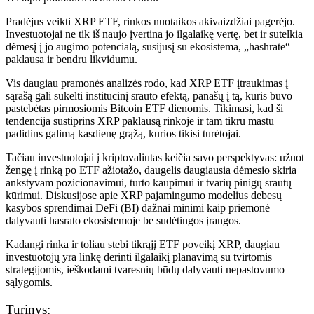
Pradėjus veikti XRP ETF, rinkos nuotaikos akivaizdžiai pagerėjo.
Investuotojai ne tik iš naujo įvertina jo ilgalaikę vertę, bet ir sutelkia
dėmesį į jo augimo potencialą, susijusį su ekosistema, „hashrate“
paklausa ir bendru likvidumu.
Vis daugiau pramonės analizės rodo, kad XRP ETF įtraukimas į
sąrašą gali sukelti institucinį srauto efektą, panašų į tą, kuris buvo
pastebėtas pirmosiomis Bitcoin ETF dienomis. Tikimasi, kad ši
tendencija sustiprins XRP paklausą rinkoje ir tam tikru mastu
padidins galimą kasdienę grąžą, kurios tikisi turėtojai.
Tačiau investuotojai į kriptovaliutas keičia savo perspektyvas: užuot
žengę į rinką po ETF ažiotažo, daugelis daugiausia dėmesio skiria
ankstyvam pozicionavimui, turto kaupimui ir tvarių pinigų srautų
kūrimui. Diskusijose apie XRP pajamingumo modelius debesų
kasybos sprendimai DeFi (BI) dažnai minimi kaip priemonė
dalyvauti hasrato ekosistemoje be sudėtingos įrangos.
Kadangi rinka ir toliau stebi tikrąjį ETF poveikį XRP, daugiau
investuotojų yra linkę derinti ilgalaikį planavimą su tvirtomis
strategijomis, ieškodami tvaresnių būdų dalyvauti nepastovumo
sąlygomis.
Turinys: