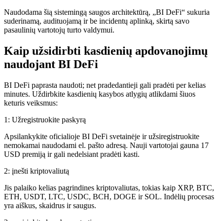
Naudodama šią sistemingą saugos architektūrą, „BI DeFi“ sukuria
suderinamą, audituojamą ir be incidentų aplinką, skirtą savo
pasaulinių vartotojų turto valdymui.
Kaip užsidirbti kasdienių apdovanojimų
naudojant BI DeFi
BI DeFi paprasta naudoti; net pradedantieji gali pradėti per kelias
minutes. Uždirbkite kasdienių kasybos atlygių atlikdami šiuos
keturis veiksmus:
1: Užregistruokite paskyrą
Apsilankykite oficialioje BI DeFi svetainėje ir užsiregistruokite
nemokamai naudodami el. pašto adresą. Nauji vartotojai gauna 17
USD premiją ir gali nedelsiant pradėti kasti.
2: įnešti kriptovaliutą
Jis palaiko kelias pagrindines kriptovaliutas, tokias kaip XRP, BTC,
ETH, USDT, LTC, USDC, BCH, DOGE ir SOL. Indėlių procesas
yra aiškus, skaidrus ir saugus.