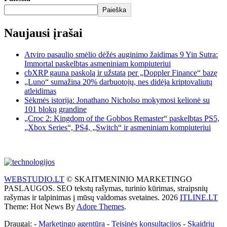
Paieška
Naujausi įrašai
Atviro pasaulio smėlio dėžės auginimo žaidimas 9 Yin Sutra:
Immortal paskelbtas asmeniniam kompiuteriui
cbXRP gauna paskolą ir užstatą per „Doppler Finance“ bazę
„Luno“ sumažina 20% darbuotojų, nes didėja kriptovaliutų
atleidimas
Sėkmės istorija: Jonathano Nicholso mokymosi kelionė su
101 blokų grandine
„Croc 2: Kingdom of the Gobbos Remaster“ paskelbtas PS5,
„Xbox Series“, PS4, „Switch“ ir asmeniniam kompiuteriui
WEBSTUDIO.LT
© SKAITMENINIO MARKETINGO
PASLAUGOS. SEO tekstų rašymas, turinio kūrimas, straipsnių
rašymas ir talpinimas į mūsų valdomas svetaines. 2026
ITLINE.LT
Theme: Hot News By
Adore Themes
.
Draugai: -
Marketingo agentūra
-
Teisinės konsultacijos
-
Skaidrių