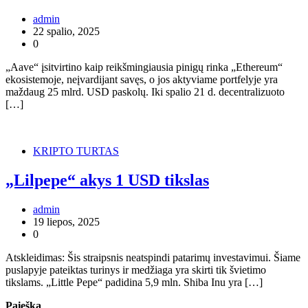
admin
22 spalio, 2025
0
„Aave“ įsitvirtino kaip reikšmingiausia pinigų rinka „Ethereum“
ekosistemoje, neįvardijant savęs, o jos aktyviame portfelyje yra
maždaug 25 mlrd. USD paskolų. Iki spalio 21 d. decentralizuoto
[…]
KRIPTO TURTAS
„Lilpepe“ akys 1 USD tikslas
admin
19 liepos, 2025
0
Atskleidimas: Šis straipsnis neatspindi patarimų investavimui. Šiame
puslapyje pateiktas turinys ir medžiaga yra skirti tik švietimo
tikslams. „Little Pepe“ padidina 5,9 mln. Shiba Inu yra […]
Paieška