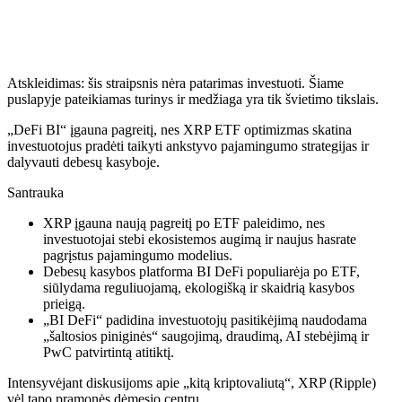
Atskleidimas: šis straipsnis nėra patarimas investuoti. Šiame
puslapyje pateikiamas turinys ir medžiaga yra tik švietimo tikslais.
„DeFi BI“ įgauna pagreitį, nes XRP ETF optimizmas skatina
investuotojus pradėti taikyti ankstyvo pajamingumo strategijas ir
dalyvauti debesų kasyboje.
Santrauka
XRP įgauna naują pagreitį po ETF paleidimo, nes
investuotojai stebi ekosistemos augimą ir naujus hasrate
pagrįstus pajamingumo modelius.
Debesų kasybos platforma BI DeFi populiarėja po ETF,
siūlydama reguliuojamą, ekologišką ir skaidrią kasybos
prieigą.
„BI DeFi“ padidina investuotojų pasitikėjimą naudodama
„šaltosios piniginės“ saugojimą, draudimą, AI stebėjimą ir
PwC patvirtintą atitiktį.
Intensyvėjant diskusijoms apie „kitą kriptovaliutą“, XRP (Ripple)
vėl tapo pramonės dėmesio centru.