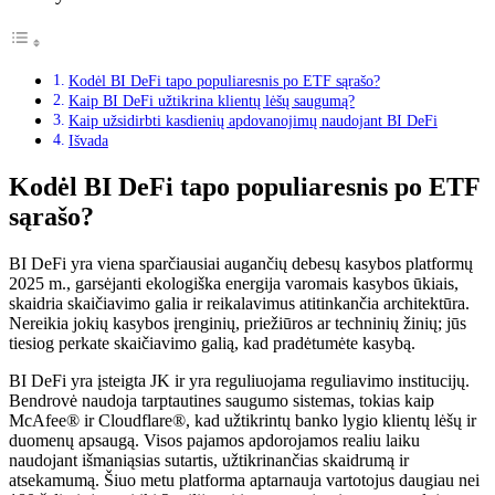
Kodėl BI DeFi tapo populiaresnis po ETF sąrašo?
Kaip BI DeFi užtikrina klientų lėšų saugumą?
Kaip užsidirbti kasdienių apdovanojimų naudojant BI DeFi
Išvada
Kodėl BI DeFi tapo populiaresnis po ETF
sąrašo?
BI DeFi yra viena sparčiausiai augančių debesų kasybos platformų
2025 m., garsėjanti ekologiška energija varomais kasybos ūkiais,
skaidria skaičiavimo galia ir reikalavimus atitinkančia architektūra.
Nereikia jokių kasybos įrenginių, priežiūros ar techninių žinių; jūs
tiesiog perkate skaičiavimo galią, kad pradėtumėte kasybą.
BI DeFi yra įsteigta JK ir yra reguliuojama reguliavimo institucijų.
Bendrovė naudoja tarptautines saugumo sistemas, tokias kaip
McAfee® ir Cloudflare®, kad užtikrintų banko lygio klientų lėšų ir
duomenų apsaugą. Visos pajamos apdorojamos realiu laiku
naudojant išmaniąsias sutartis, užtikrinančias skaidrumą ir
atsekamumą. Šiuo metu platforma aptarnauja vartotojus daugiau nei