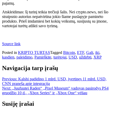
pajamų.
Atskleidimas: šį turinį teikia trečioji šalis. Nei crypto.news, nei šio
straipsnio autorius nepatvirtina jokio šiame puslapyje paminėto
produkto. Prieš imdamiesi bet kokių veiksmų, susijusių su įmone,
vartotojai turėtų atlikti savo tyrimą.
Source link
Posted in
KRIPTO TURTAS
Tagged
Bitcoin
,
ETF
,
Gali
,
iki
,
kasdien
,
paleidimo
,
Pamirškite
,
turėtojai
,
USD
,
uždirbti
,
XRP
Navigacija tarp įrašų
Previous:
Kalshi padidino 1 mlrd. USD, įvertinęs 11 mlrd. USD,
CNN praneša apie integraciją
Next:
„Juufuutei Raden“ „Pixel Museum“ vadovas pasirodys PS4
gruodžio 10 d., „Xbox Series“ ir „Xbox One“ vėliau
Susiję įrašai