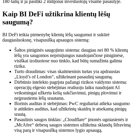
180 šalių ir ja pasitiki 2 milijonai investuotojų visame pasaulyje.
Kaip BI DeFi užtikrina klientų lėšų
saugumą?
BI DeFi teikia pirmenybę klientų lėšų saugumui ir sukūrė
daugiasluoksnę, visapusišką apsaugos sistemą:
Šaltos piniginės saugojimo sistema: daugiau nei 80 % klientų
lėšų yra saugomos neprisijungus naudojančiose piniginėse,
visiškai izoliuotose nuo tinklo, kad būtų sumažinta galima
rizika.
Turto draudimas: visas skaitmeninis turtas yra apdraustas
„Lloyd’s of London“, užtikrinant pasaulinį saugumą.
Dirbtinio intelekto pagrįsta pažangi rizikos valdymo sistema:
operacijų elgesio stebėjimas realiuoju laiku naudojant AI
veiksmingai užkerta kelią sukčiavimui, pinigų plovimui ir
neįprastiems lėšų srautams.
Išorinis auditas ir stebėjimas: PwC reguliariai atlieka saugumo
ir atitikties auditus, kad užtikrintų skaidrų ir atsekamą pinigų
srautą.
Pasaulinis saugos tinklas: „Cloudflare“ įmonės ugniasienės ir
„McAfee“ debesų saugos sistemos užtikrina sklandų šifravimą
visą parą ir visapusišką sistemos lygio apsaugą.