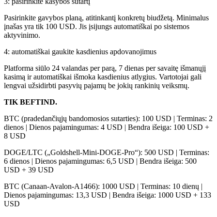
3: pasirinkite kasybos sutartį
Pasirinkite gavybos planą, atitinkantį konkretų biudžetą. Minimalus
įnašas yra tik 100 USD. Jis įsijungs automatiškai po sistemos
aktyvinimo.
4: automatiškai gaukite kasdienius apdovanojimus
Platforma siūlo 24 valandas per parą, 7 dienas per savaitę išmanųjį
kasimą ir automatiškai išmoka kasdienius atlygius. Vartotojai gali
lengvai užsidirbti pasyvių pajamų be jokių rankinių veiksmų.
TIK BEFTIND.
BTC (pradedančiųjų bandomosios sutarties): 100 USD | Terminas: 2
dienos | Dienos pajamingumas: 4 USD | Bendra išeiga: 100 USD +
8 USD
DOGE/LTC („Goldshell-Mini-DOGE-Pro“): 500 USD | Terminas:
6 dienos | Dienos pajamingumas: 6,5 USD | Bendra išeiga: 500
USD + 39 USD
BTC (Canaan-Avalon-A1466): 1000 USD | Terminas: 10 dienų |
Dienos pajamingumas: 13,3 USD | Bendra išeiga: 1000 USD + 133
USD