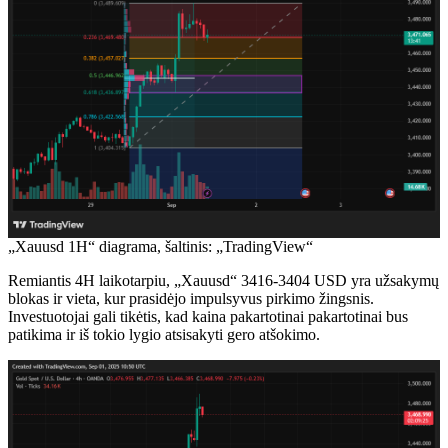
„Xauusd 1H“ diagrama, šaltinis: „TradingView“
Remiantis 4H laikotarpiu, „Xauusd“ 3416-3404 USD yra užsakymų
blokas ir vieta, kur prasidėjo impulsyvus pirkimo žingsnis.
Investuotojai gali tikėtis, kad kaina pakartotinai pakartotinai bus
patikima ir iš tokio lygio atsisakyti gero atšokimo.