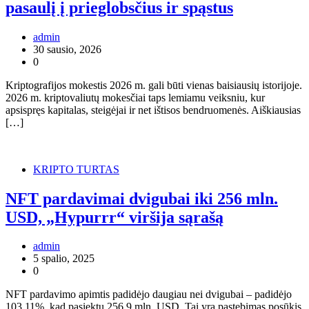
pasaulį į prieglobsčius ir spąstus
admin
30 sausio, 2026
0
Kriptografijos mokestis 2026 m. gali būti vienas baisiausių istorijoje.
2026 m. kriptovaliutų mokesčiai taps lemiamu veiksniu, kur
apsispręs kapitalas, steigėjai ir net ištisos bendruomenės. Aiškiausias
[…]
KRIPTO TURTAS
NFT pardavimai dvigubai iki 256 mln.
USD, „Hypurrr“ viršija sąrašą
admin
5 spalio, 2025
0
NFT pardavimo apimtis padidėjo daugiau nei dvigubai – padidėjo
103,11%, kad pasiektų 256,9 mln. USD. Tai yra pastebimas posūkis