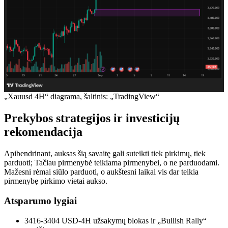
„Xauusd 4H“ diagrama, šaltinis: „TradingView“
Prekybos strategijos ir investicijų
rekomendacija
Apibendrinant, auksas šią savaitę gali suteikti tiek pirkimų, tiek
parduoti; Tačiau pirmenybė teikiama pirmenybei, o ne parduodami.
Mažesni rėmai siūlo parduoti, o aukštesni laikai vis dar teikia
pirmenybę pirkimo vietai aukso.
Atsparumo lygiai
3416-3404 USD-4H užsakymų blokas ir „Bullish Rally“