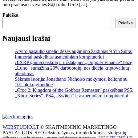
nuo praėjusios savaitės 84,6 mln. USD […]
Paieška
Paieška
Naujausi įrašai
Atviro pasaulio smėlio dėžės auginimo žaidimas 9 Yin Sutra:
Immortal paskelbtas asmeniniam kompiuteriui
cbXRP gauna paskolą ir užstatą per „Doppler Finance“ bazę
„Luno“ sumažina 20% darbuotojų, nes didėja kriptovaliutų
atleidimas
Sėkmės istorija: Jonathano Nicholso mokymosi kelionė su
101 blokų grandine
„Croc 2: Kingdom of the Gobbos Remaster“ paskelbtas PS5,
„Xbox Series“, PS4, „Switch“ ir asmeniniam kompiuteriui
WEBSTUDIO.LT
© SKAITMENINIO MARKETINGO
PASLAUGOS. SEO tekstų rašymas, turinio kūrimas, straipsnių