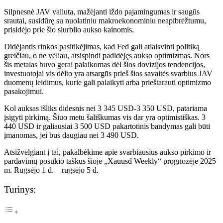
Silpnesnė JAV valiuta, mažėjanti iždo pajamingumas ir saugūs
srautai, susidūrę su nuolatiniu makroekonominiu neapibrėžtumu,
prisidėjo prie šio siurblio aukso kainomis.
Didėjantis rinkos pasitikėjimas, kad Fed gali atlaisvinti politiką
greičiau, o ne vėliau, atsispindi padidėjęs aukso optimizmas. Nors
šis metalas buvo gerai palaikomas dėl šios dovizijos tendencijos,
investuotojai vis dėlto yra atsargūs prieš šios savaitės svarbius JAV
duomenų leidimus, kurie gali palaikyti arba prieštarauti optimizmo
pasakojimui.
Kol auksas išliks didesnis nei 3 345 USD-3 350 USD, patariama
įsigyti pirkimą. Šiuo metu šališkumas vis dar yra optimistiškas. 3
440 USD ir galiausiai 3 500 USD pakartotinis bandymas gali būti
įmanomas, jei bus daugiau nei 3 490 USD.
Atsižvelgiant į tai, pakalbėkime apie svarbiausius aukso pirkimo ir
pardavimų posūkio taškus šioje „Xauusd Weekly“ prognozėje 2025
m. Rugsėjo 1 d. – rugsėjo 5 d.
Turinys: