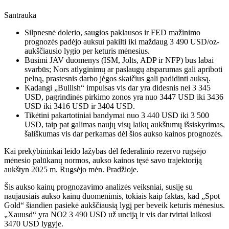
Santrauka
Silpnesnė dolerio, saugios paklausos ir FED mažinimo
prognozės padėjo auksui pakilti iki maždaug 3 490 USD/oz-
aukščiausio lygio per keturis mėnesius.
Būsimi JAV duomenys (ISM, Jolts, ADP ir NFP) bus labai
svarbūs; Nors atlyginimų ar paslaugų atsparumas gali apriboti
pelną, prastesnis darbo jėgos skaičius gali padidinti auksą.
Kadangi „Bullish“ impulsas vis dar yra didesnis nei 3 345
USD, pagrindinės pirkimo zonos yra nuo 3447 USD iki 3436
USD iki 3416 USD ir 3404 USD.
Tikėtini pakartotiniai bandymai nuo 3 440 USD iki 3 500
USD, taip pat galimas naujų visų laikų aukštumų išsiskyrimas,
šališkumas vis dar perkamas dėl šios aukso kainos prognozės.
Kai prekybininkai leido lažybas dėl federalinio rezervo rugsėjo
mėnesio palūkanų normos, aukso kainos tęsė savo trajektoriją
aukštyn 2025 m. Rugsėjo mėn. Pradžioje.
Šis aukso kainų prognozavimo analizės veiksniai, susiję su
naujausiais aukso kainų duomenimis, tokiais kaip faktas, kad „Spot
Gold“ šiandien pasiekė aukščiausią lygį per beveik keturis mėnesius.
„Xauusd“ yra NO2 3 490 USD už unciją ir vis dar tvirtai laikosi
3470 USD lygyje.