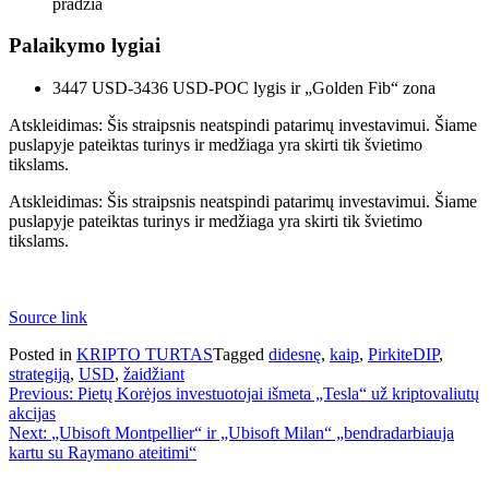
pradžia
Palaikymo lygiai
3447 USD-3436 USD-POC lygis ir „Golden Fib“ zona
Atskleidimas: Šis straipsnis neatspindi patarimų investavimui. Šiame
puslapyje pateiktas turinys ir medžiaga yra skirti tik švietimo
tikslams.
Atskleidimas: Šis straipsnis neatspindi patarimų investavimui. Šiame
puslapyje pateiktas turinys ir medžiaga yra skirti tik švietimo
tikslams.
Source link
Posted in
KRIPTO TURTAS
Tagged
didesnę
,
kaip
,
PirkiteDIP
,
strategiją
,
USD
,
žaidžiant
Navigacija
Previous:
Pietų Korėjos investuotojai išmeta „Tesla“ už kriptovaliutų
akcijas
tarp
Next:
„Ubisoft Montpellier“ ir „Ubisoft Milan“ „bendradarbiauja
įrašų
kartu su Raymano ateitimi“