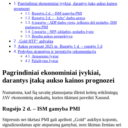
Pagrindiniai ekonominiai įvykiai, darantys įtaką aukso kainos
prognozei
Rugsėjo 2 d. – ISM gamyba PMI
Rugsėjo 3 d. – „Jolts“ darbo angos
4 rugsėjo – ADP darbo vietų, ieškinių dėl nedarbo, ISM
paslaugos PMI
5 rugsėjo – NFP, uždarbis, nedarbo lygis
Bendra aukso perspektyva
„Gold HTF“ apžvalga
Aukso prognozė 2025 m. Rugsėjo 1 d. – rugsėjo 5 d
Prekybos strategijos ir investicijų rekomendacija
Atsparumo lygiai
Palaikymo lygiai
Pagrindiniai ekonominiai įvykiai,
darantys įtaką aukso kainos prognozei
Numatoma, kad šią savaitę planuojama išleisti keletą reikšmingų
JAV ekonominių ataskaitų, kurios tikimasi paveikti Xauusd.
Rugsėjo 2 d. – ISM gamyba PMI
Stipresnis nei tikėtasi PMI gali apriboti „Gold“ aukštyn kojomis,
signalizuodamas apie atsparumą gamybai, nors likimas žemiau nei