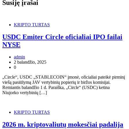
Susiję įrašai
KRIPTO TURTAS
USDC Emiter Circle oficialiai IPO failai
NYSE
admin
2 balandžio, 2025
0
„Circle“, USDC „STABLECOIN“ įmonė, oficialiai pateikė pirminį
viešą pasiūlymą JAV vertybinių popierių ir biržos komisijai.
Remiantis balandžio 1 d. Paraiška, „Circle“ (USDC) ketina
Niujorko vertybinių […]
KRIPTO TURTAS
2026 m. kriptovaliutų mokesčiai padalija