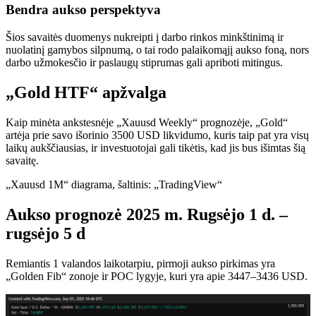
Bendra aukso perspektyva
Šios savaitės duomenys nukreipti į darbo rinkos minkštinimą ir
nuolatinį gamybos silpnumą, o tai rodo palaikomąjį aukso foną, nors
darbo užmokesčio ir paslaugų stiprumas gali apriboti mitingus.
„Gold HTF“ apžvalga
Kaip minėta ankstesnėje „Xauusd Weekly“ prognozėje, „Gold“
artėja prie savo išorinio 3500 USD likvidumo, kuris taip pat yra visų
laikų aukščiausias, ir investuotojai gali tikėtis, kad jis bus išimtas šią
savaitę.
„Xauusd 1M“ diagrama, šaltinis: „TradingView“
Aukso prognozė 2025 m. Rugsėjo 1 d. –
rugsėjo 5 d
Remiantis 1 valandos laikotarpiu, pirmoji aukso pirkimas yra
„Golden Fib“ zonoje ir POC lygyje, kuri yra apie 3447–3436 USD.