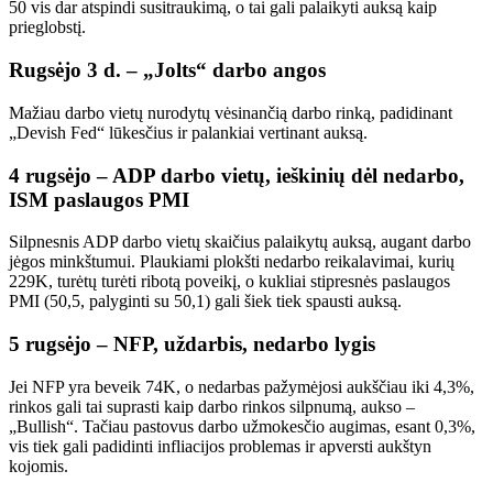
50 vis dar atspindi susitraukimą, o tai gali palaikyti auksą kaip
prieglobstį.
Rugsėjo 3 d. – „Jolts“ darbo angos
Mažiau darbo vietų nurodytų vėsinančią darbo rinką, padidinant
„Devish Fed“ lūkesčius ir palankiai vertinant auksą.
4 rugsėjo – ADP darbo vietų, ieškinių dėl nedarbo,
ISM paslaugos PMI
Silpnesnis ADP darbo vietų skaičius palaikytų auksą, augant darbo
jėgos minkštumui. Plaukiami plokšti nedarbo reikalavimai, kurių
229K, turėtų turėti ribotą poveikį, o kukliai stipresnės paslaugos
PMI (50,5, palyginti su 50,1) gali šiek tiek spausti auksą.
5 rugsėjo – NFP, uždarbis, nedarbo lygis
Jei NFP yra beveik 74K, o nedarbas pažymėjosi aukščiau iki 4,3%,
rinkos gali tai suprasti kaip darbo rinkos silpnumą, aukso –
„Bullish“. Tačiau pastovus darbo užmokesčio augimas, esant 0,3%,
vis tiek gali padidinti infliacijos problemas ir apversti aukštyn
kojomis.