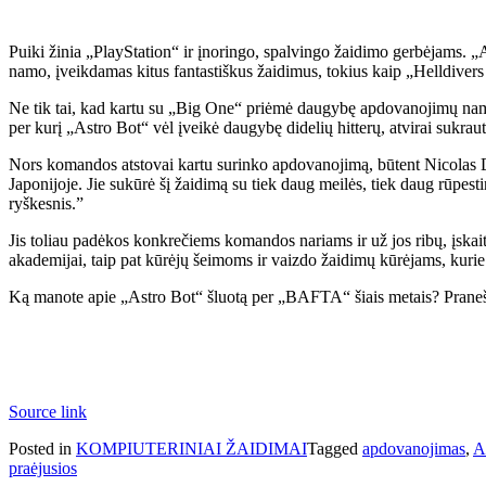
Puiki žinia „PlayStation“ ir įnoringo, spalvingo žaidimo gerbėjams.
namo, įveikdamas kitus fantastiškus žaidimus, tokius kaip „Helldivers 
Ne tik tai, kad kartu su „Big One“ priėmė daugybę apdovanojimų namo
per kurį „Astro Bot“ vėl įveikė daugybę didelių hitterų, atvirai sukr
Nors komandos atstovai kartu surinko apdovanojimą, būtent Nicolas D
Japonijoje. Jie sukūrė šį žaidimą su tiek daug meilės, tiek daug rūpe
ryškesnis.”
Jis toliau padėkos konkrečiems komandos nariams ir už jos ribų, įskai
akademijai, taip pat kūrėjų šeimoms ir vaizdo žaidimų kūrėjams, kurie 
Ką manote apie „Astro Bot“ šluotą per „BAFTA“ šiais metais? Pran
Source link
Posted in
KOMPIUTERINIAI ŽAIDIMAI
Tagged
apdovanojimas
,
A
praėjusios