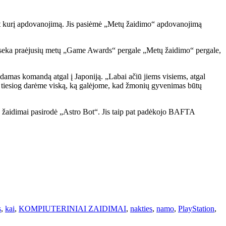
bet kurį apdovanojimą. Jis pasiėmė „Metų žaidimo“ apdovanojimą
ai seka praėjusių metų „Game Awards“ pergale „Metų žaidimo“ pergale,
amas komandą atgal į Japoniją. „Labai ačiū jiems visiems, atgal
mes tiesiog darėme viską, ką galėjome, kad žmonių gyvenimas būtų
ių žaidimai pasirodė „Astro Bot“. Jis taip pat padėkojo BAFTA
s
,
kai
,
KOMPIUTERINIAI ZAIDIMAI
,
nakties
,
namo
,
PlayStation
,