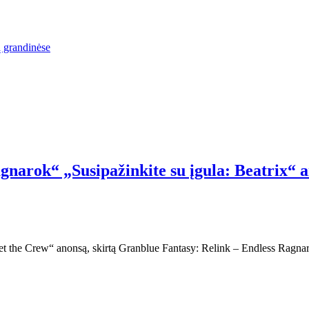
ą grandinėse
narok“ „Susipažinkite su įgula: Beatrix“ 
t the Crew“ anonsą, skirtą Granblue Fantasy: Relink – Endless Ragnar