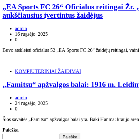
„EA Sports FC 26“ Oficialūs reitingai Žr.
aukščiausius įvertintus žaidėjus
admin
16 rugsėjo, 2025
0
Buvo atskleisti oficialūs 52 „EA Sports FC 26“ žaidėjų reitingai, v
KOMPIUTERINIAI ŽAIDIMAI
„Famitsu“ apžvalgos balai: 1916 m. Leidi
admin
24 rugsėjo, 2025
0
Šios savaitės „Famitsu“ apžvalgos balai yra. Baki Hanma: kraujo are
Paieška
Paieška