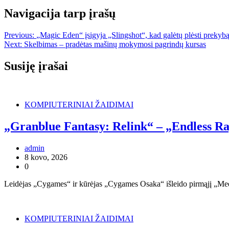
Navigacija tarp įrašų
Previous:
„Magic Eden“ įsigyja „Slingshot“, kad galėtų plėsti prekyb
Next:
Skelbimas – pradėtas mašinų mokymosi pagrindų kursas
Susiję įrašai
KOMPIUTERINIAI ŽAIDIMAI
„Granblue Fantasy: Relink“ – „Endless Rag
admin
8 kovo, 2026
0
Leidėjas „Cygames“ ir kūrėjas „Cygames Osaka“ išleido pirmąjį „Mee
KOMPIUTERINIAI ŽAIDIMAI