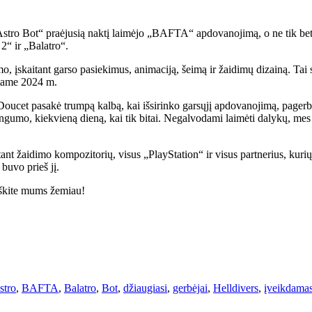
 „Astro Bot“ praėjusią naktį laimėjo „BAFTA“ apdovanojimą, o ne tik 
2“ ir „Balatro“.
, įskaitant garso pasiekimus, animaciją, šeimą ir žaidimų dizainą. T
autame 2024 m.
oucet pasakė trumpą kalbą, kai išsirinko garsųjį apdovanojimą, pagerbd
stingumo, kiekvieną dieną, kai tik bitai. Negalvodami laimėti dalykų, 
tant žaidimo kompozitorių, visus „PlayStation“ ir visus partnerius, kur
buvo prieš jį.
eškite mums žemiau!
stro
,
BAFTA
,
Balatro
,
Bot
,
džiaugiasi
,
gerbėjai
,
Helldivers
,
įveikdama