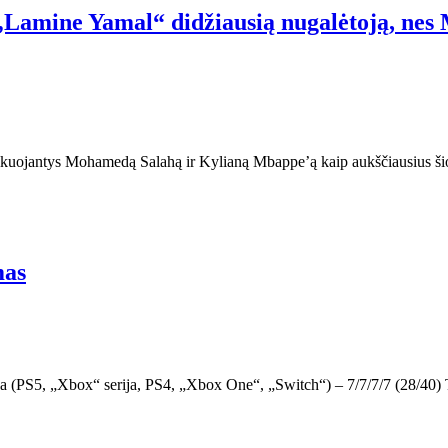
 „Lamine Yamal“ didžiausią nugalėtoją, ne
ainikuojantys Mohamedą Salahą ir Kylianą Mbappe’ą kaip aukščiausius š
mas
na (PS5, „Xbox“ serija, PS4, „Xbox One“, „Switch“) – 7/7/7/7 (28/40) 