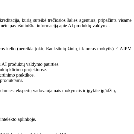
itacija, kurią suteikė trečiosios šalies agentūra, pripažinta visame
pėmėte paviršutinišką informaciją apie AI produktų valdymą.
os kelio (nereikia jokių išankstinių žinių, tik noras mokytis). CAIPM
s AI produktų valdymo patirties.
duktų kūrimo projektuose.
vertinimo praktikos.
I produktams.
audodamiesi ekspertų vadovaujamais mokymais ir įgykite įgūdžių,
ntelekto aplinkoje.