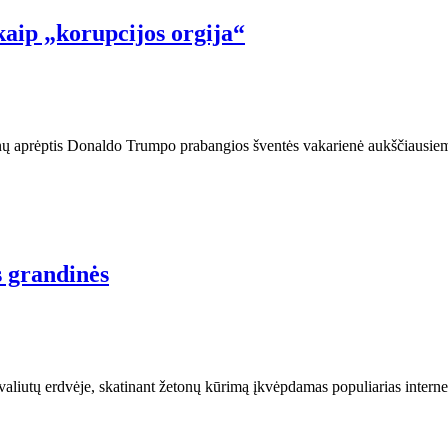
ip „korupcijos orgija“
jienų aprėptis Donaldo Trumpo prabangios šventės vakarienė aukščiau
 grandinės
liutų erdvėje, skatinant žetonų kūrimą įkvėpdamas populiarias internet