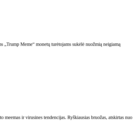
siems „Trump Meme“ monetų turėtojams sukėlė nuožmią neigiamą
o meemas ir virusines tendencijas. Ryškiausias bruožas, atskirtas nuo