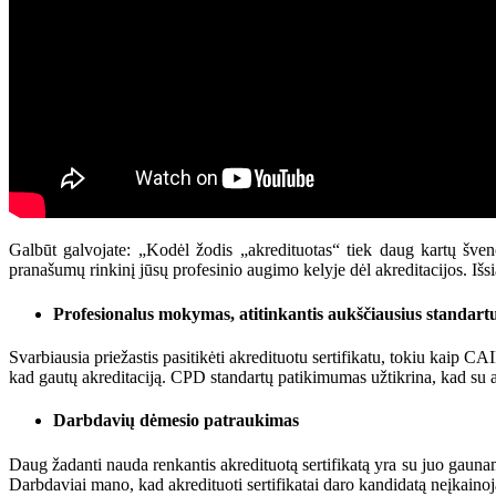
Galbūt galvojate: „Kodėl žodis „akredituotas“ tiek daug kartų šven
pranašumų rinkinį jūsų profesinio augimo kelyje dėl akreditacijos. Išs
Profesionalus mokymas, atitinkantis aukščiausius standart
Svarbiausia priežastis pasitikėti akredituotu sertifikatu, tokiu kaip C
kad gautų akreditaciją. CPD standartų patikimumas užtikrina, kad su 
Darbdavių dėmesio patraukimas
Daug žadanti nauda renkantis akredituotą sertifikatą yra su juo gaun
Darbdaviai mano, kad akredituoti sertifikatai daro kandidatą neįkaino