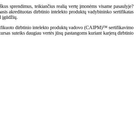
oviškus sprendimus, teikiančius realią vertę įmonėms visame pasaulyje?
sis akredituotas dirbtinio intelekto produktų vadybininko sertifikatas
 įgūdžių.
sertifikuoto dirbtinio intelekto produktų vadovo (CAIPM)™ sertifikavimo
rsas suteiks daugiau vertės jūsų pastangoms kuriant karjerą dirbtinio