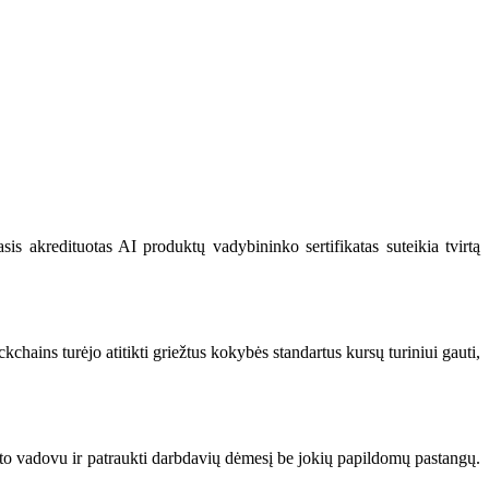
s akredituotas AI produktų vadybininko sertifikatas suteikia tvirtą
chains turėjo atitikti griežtus kokybės standartus kursų turiniui gauti,
kto vadovu ir patraukti darbdavių dėmesį be jokių papildomų pastangų.