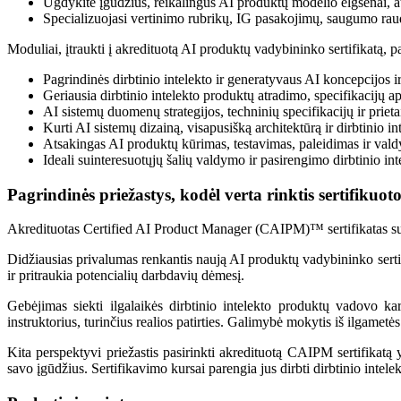
Ugdykite įgūdžius, reikalingus AI produktų modelio elgsenai, 
Specializuojasi vertinimo rubrikų, IG pasakojimų, saugumo raudo
Moduliai, įtraukti į akredituotą AI produktų vadybininko sertifikatą, 
Pagrindinės dirbtinio intelekto ir generatyvaus AI koncepcijos 
Geriausia dirbtinio intelekto produktų atradimo, specifikacijų a
AI sistemų duomenų strategijos, techninių specifikacijų ir priet
Kurti AI sistemų dizainą, visapusišką architektūrą ir dirbtinio i
Atsakingas AI produktų kūrimas, testavimas, paleidimas ir valdyma
Ideali suinteresuotųjų šalių valdymo ir pasirengimo dirbtinio in
Pagrindinės priežastys, kodėl verta rinktis sertifik
Akredituotas Certified AI Product Manager (CAIPM)™ sertifikatas sute
Didžiausias privalumas renkantis naują AI produktų vadybininko sertifi
ir pritraukia potencialių darbdavių dėmesį.
Gebėjimas siekti ilgalaikės dirbtinio intelekto produktų vadovo k
instruktorius, turinčius realios patirties. Galimybė mokytis iš ilgametė
Kita perspektyvi priežastis pasirinkti akredituotą CAIPM sertifikatą 
savo įgūdžius. Sertifikavimo kursai parengia jus dirbti dirbtinio inte