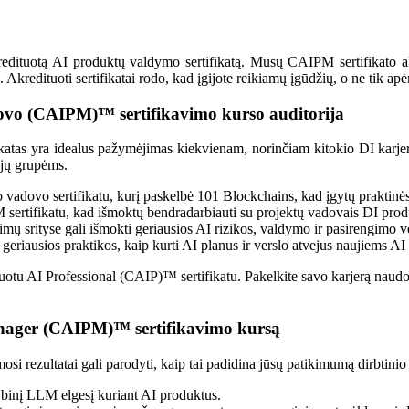
dituotą AI produktų valdymo sertifikatą. Mūsų CAIPM sertifikato akred
 Akredituoti sertifikatai rodo, kad įgijote reikiamų įgūdžių, o ne tik a
adovo (CAIPM)™ sertifikavimo kurso auditorija
fikatas yra idealus pažymėjimas kiekvienam, norinčiam kitokio DI karjer
ųjų grupėms.
 vadovo sertifikatu, kurį paskelbė 101 Blockchains, kad įgytų praktinė
M sertifikatu, kad išmoktų bendradarbiauti su projektų vadovais DI pro
rkimų srityse gali išmokti geriausios AI rizikos, valdymo ir pasirengimo 
s geriausios praktikos, kaip kurti AI planus ir verslo atvejus naujiems A
tifikuotu AI Professional (CAIP)™ sertifikatu. Pakelkite savo karjerą n
anager (CAIPM)™ sertifikavimo kursą
ezultatai gali parodyti, kaip tai padidina jūsų patikimumą dirbtinio i
ybinį LLM elgesį kuriant AI produktus.