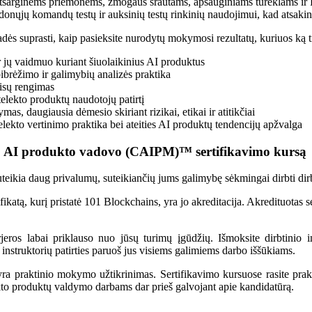
atsarginėms priemonėms, žmogaus srautams, apsauginiams turėklams ir 
nųjų komandų testų ir auksinių testų rinkinių naudojimui, kad atsaking
padės suprasti, kaip pasieksite nurodytų mokymosi rezultatų, kuriuos ką
ir jų vaidmuo kuriant šiuolaikinius AI produktus
pibrėžimo ir galimybių analizės praktika
aisų rengimas
ntelekto produktų naudotojų patirtį
s, daugiausia dėmesio skiriant rizikai, etikai ir atitikčiai
telekto vertinimo praktika bei ateities AI produktų tendencijų apžvalga
uoto AI produkto vadovo (CAIPM)™ sertifikavimo kursą
ikia daug privalumų, suteikiančių jums galimybę sėkmingai dirbti dirbt
katą, kurį pristatė 101 Blockchains, yra jo akreditacija. Akredituotas s
arjeros labai priklauso nuo jūsų turimų įgūdžių. Išmoksite dirbtinio
s instruktorių patirties paruoš jus visiems galimiems darbo iššūkiams.
yra praktinio mokymo užtikrinimas. Sertifikavimo kursuose rasite prakti
lekto produktų valdymo darbams dar prieš galvojant apie kandidatūrą.