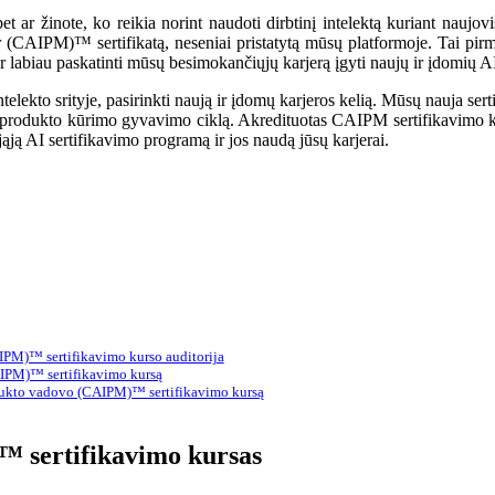
et ar žinote, ko reikia norint naudoti dirbtinį intelektą kuriant nauj
 (CAIPM)™ sertifikatą, neseniai pristatytą mūsų platformoje. Tai pirma
labiau paskatinti mūsų besimokančiųjų karjerą įgyti naujų ir įdomių AI
ntelekto srityje, pasirinkti naują ir įdomų karjeros kelią. Mūsų nauja 
I produkto kūrimo gyvavimo ciklą. Akredituotas CAIPM sertifikavimo ku
ująją AI sertifikavimo programą ir jos naudą jūsų karjerai.
AIPM)™ sertifikavimo kurso auditorija
AIPM)™ sertifikavimo kursą
produkto vadovo (CAIPM)™ sertifikavimo kursą
™ sertifikavimo kursas