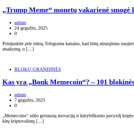
„Trump Meme“ monetų vakarienė smogė ka
admin
24 gegužės, 2025
0
Prisijunkite prie mūsų Telegrama kanalas, kad būtų atnaujintas nau
atsakymą, o […]
BLOKŲ GRANDINĖS
Kas yra „Bonk Memecoin“? – 101 blokinės
admin
7 gegužės, 2025
0
„Memecoins“ siūlo geriausią inovacijų ir kūrybiškumo pavyzdį kriptova
kitų kriptovaliutų […]