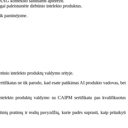
RAG konteksto šaltiniams apibrėžti.
ai paleistumėte dirbtinio intelekto produktus.
 tik paminėjome.
inio intelekto produktų valdymo srityje.
ertifikatas ne tik parodo, kad esate patikimas AI produkto vadovas, bet
 intelekto produktų valdymo su CAIPM sertifikatu pas kvalifikuotus
nių pratimų ir realių pavyzdžių, kurie padės suprasti, kaip pritaikyti