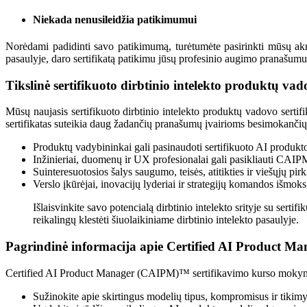
Niekada nenusileidžia patikimumui
Norėdami padidinti savo patikimumą, turėtumėte pasirinkti mūsų akre
pasaulyje, daro sertifikatą patikimu jūsų profesinio augimo pranašumu.
Tikslinė sertifikuoto dirbtinio intelekto produktų v
Mūsų naujasis sertifikuoto dirbtinio intelekto produktų vadovo serti
sertifikatas suteikia daug žadančių pranašumų įvairioms besimokanči
Produktų vadybininkai gali pasinaudoti sertifikuoto AI produkto
Inžinieriai, duomenų ir UX profesionalai gali pasikliauti CAIP
Suinteresuotosios šalys saugumo, teisės, atitikties ir viešųjų pi
Verslo įkūrėjai, inovacijų lyderiai ir strategijų komandos išmok
Išlaisvinkite savo potencialą dirbtinio intelekto srityje su ser
reikalingų klestėti šiuolaikiniame dirbtinio intelekto pasaulyje.
Pagrindinė informacija apie Certified AI Product M
Certified AI Product Manager (CAIPM)™ sertifikavimo kurso mokymosi r
Sužinokite apie skirtingus modelių tipus, kompromisus ir tikim