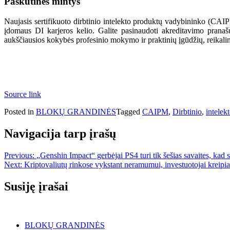
Paskutinės mintys
Naujasis sertifikuoto dirbtinio intelekto produktų vadybininko (CAI
įdomaus DI karjeros kelio. Galite pasinaudoti akreditavimo pranaš
aukščiausios kokybės profesinio mokymo ir praktinių įgūdžių, reikalingų
Source link
Posted in
BLOKŲ GRANDINĖS
Tagged
CAIPM
,
Dirbtinio
,
intelek
Navigacija tarp įrašų
Previous:
„Genshin Impact“ gerbėjai PS4 turi tik šešias savaites, kad 
Next:
Kriptovaliutų rinkose vykstant neramumui, investuotojai kreipias
Susiję įrašai
BLOKŲ GRANDINĖS