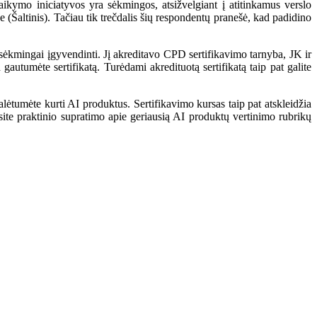
taikymo iniciatyvos yra sėkmingos, atsižvelgiant į atitinkamus verslo
e (
Šaltinis
). Tačiau tik trečdalis šių respondentų pranešė, kad padidino
 sėkmingai įgyvendinti. Jį akreditavo CPD sertifikavimo tarnyba, JK ir
autumėte sertifikatą. Turėdami akredituotą sertifikatą taip pat galite
ėtumėte kurti AI produktus. Sertifikavimo kursas taip pat atskleidžia
site praktinio supratimo apie geriausią AI produktų vertinimo rubrikų