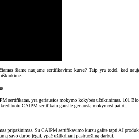
čiamas šiame naujame sertifikavimo kurse? Taip yra todėl, kad naujasi
iaiškinkime.
us
AIPM sertifikatas, yra geriausios mokymo kokybės užtikrinimas. 101 Block
akredituotu CAIPM sertifikatu gausite geriausią mokymosi patirtį.
amas pripažinimas. Su CAIPM sertifikavimo kursu galite tapti AI produ
jamą savo darbo jėgai, ypač užtikrinant pasiruošimą darbui.