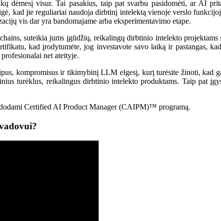
nkų dėmesį visur. Tai pasakius, taip pat svarbu pasidomėti, ar AI pri
kad jie reguliariai naudoja dirbtinį intelektą vienoje verslo funkcijoj
nizacijų vis dar yra bandomajame arba eksperimentavimo etape.
chains, suteikia jums įgūdžių, reikalingų dirbtinio intelekto projektams
fikatu, kad įrodytumėte, jog investavote savo laiką ir pastangas, kad g
profesionalai net ateityje.
us, kompromisus ir tikimybinį LLM elgesį, kurį turėsite žinoti, kad gal
ius turėklus, reikalingus dirbtinio intelekto produktams. Taip pat įgy
audodami Certified AI Product Manager (CAIPM)™ programą.
 vadovui?