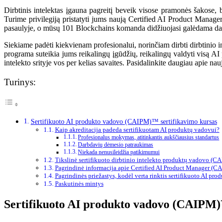
Dirbtinis intelektas įgauna pagreitį beveik visose pramonės šakose, b
Turime privilegiją pristatyti jums naują Certified AI Product Manager
pasaulyje, o mūsų 101 Blockchains komanda didžiuojasi galėdama dar 
Siekiame padėti kiekvienam profesionalui, norinčiam dirbti dirbtinio i
programa suteikia jums reikalingų įgūdžių, reikalingų valdyti visą A
intelekto srityje vos per kelias savaites. Pasidalinkite daugiau apie na
Turinys:
Sertifikuoto AI produkto vadovo (CAIPM)™ sertifikavimo kursas
Kaip akreditacija padeda sertifikuotam AI produktų vadovui?
Profesionalus mokymas, atitinkantis aukščiausius standartus
Darbdavių dėmesio patraukimas
Niekada nenusileidžia patikimumui
Tikslinė sertifikuoto dirbtinio intelekto produktų vadovo (C
Pagrindinė informacija apie Certified AI Product Manager (C
Pagrindinės priežastys, kodėl verta rinktis sertifikuoto AI 
Paskutinės mintys
Sertifikuoto AI produkto vadovo (CAIPM)