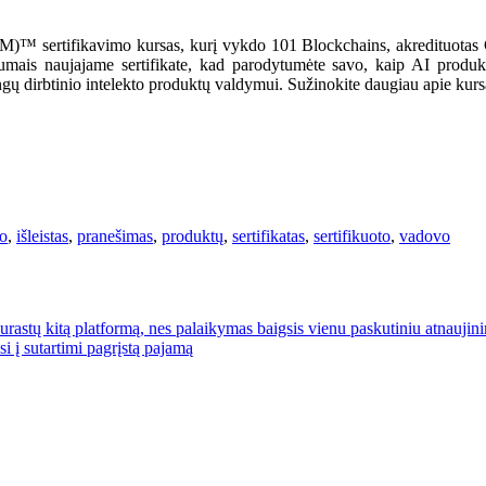
PM)™ sertifikavimo kursas, kurį vykdo 101 Blockchains, akredituotas 
umais naujajame sertifikate, kad parodytumėte savo, kaip AI produk
 dirbtinio intelekto produktų valdymui. Sužinokite daugiau apie kursą ir 
to
,
išleistas
,
pranešimas
,
produktų
,
sertifikatas
,
sertifikuoto
,
vadovo
surastų kitą platformą, nes palaikymas baigsis vienu paskutiniu atnaujin
i į sutartimi pagrįstą pajamą