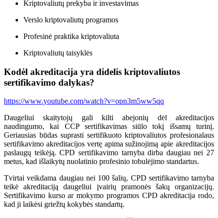
Kriptovaliutų prekyba ir investavimas
Verslo kriptovaliutų programos
Profesinė praktika kriptovaliuta
Kriptovaliutų taisyklės
Kodėl akreditacija yra didelis kriptovaliutos
sertifikavimo dalykas?
https://www.youtube.com/watch?v=opn3m5ww5qq
Daugeliui skaitytojų gali kilti abejonių dėl akreditacijos
naudingumo, kai CCP sertifikavimas siūlo tokį išsamų turinį.
Geriausias būdas suprasti sertifikuoto kriptovaliutos profesionalaus
sertifikavimo akreditacijos vertę apima sužinojimą apie akreditacijos
paslaugų teikėją. CPD sertifikavimo tarnyba dirba daugiau nei 27
metus, kad išlaikytų nuolatinio profesinio tobulėjimo standartus.
Tvirtai veikdama daugiau nei 100 šalių, CPD sertifikavimo tarnyba
teikė akreditaciją daugeliui įvairių pramonės šakų organizacijų.
Sertifikavimo kurso ar mokymo programos CPD akreditacija rodo,
kad ji laikėsi griežtų kokybės standartų.