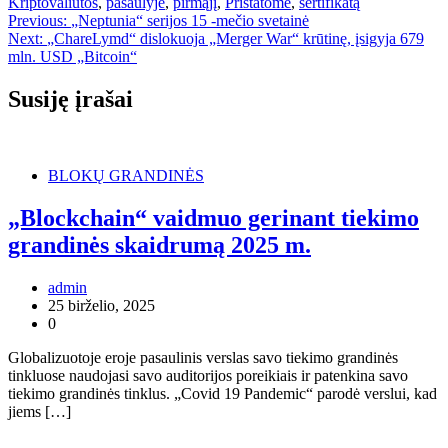
Kriptovaliutos
,
pasaulyje
,
pirmąjį
,
Pristatome
,
sertifikatą
Navigacija
Previous:
„Neptunia“ serijos 15 -mečio svetainė
Next:
„ChareLymd“ dislokuoja „Merger War“ krūtinę, įsigyja 679
tarp
mln. USD „Bitcoin“
įrašų
Susiję įrašai
BLOKŲ GRANDINĖS
„Blockchain“ vaidmuo gerinant tiekimo
grandinės skaidrumą 2025 m.
admin
25 birželio, 2025
0
Globalizuotoje eroje pasaulinis verslas savo tiekimo grandinės
tinkluose naudojasi savo auditorijos poreikiais ir patenkina savo
tiekimo grandinės tinklus. „Covid 19 Pandemic“ parodė verslui, kad
jiems […]