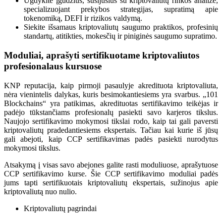
Ugdykite įgūdžius, susijusius su kriptovaliutų rinkos analize,
specializuojant prekybos strategijas, supratimą apie
tokenomiką, DEFI ir rizikos valdymą.
Siekite išsamaus kriptovaliutų saugumo praktikos, profesinių
standartų, atitikties, mokesčių ir piniginės saugumo supratimo.
Moduliai, aprašyti sertifikuotame kriptovaliutos
profesionalaus kursuose
KNP reputacija, kaip pirmoji pasaulyje akredituota kriptovaliuta,
nėra vienintelis dalykas, kuris besimokantiesiems yra svarbus. „101
Blockchains“ yra patikimas, akredituotas sertifikavimo teikėjas ir
padėjo tūkstančiams profesionalų pasiekti savo karjeros tikslus.
Naujojo sertifikavimo mokymosi tikslai rodo, kaip tai gali paversti
kriptovaliutų pradedantiesiems ekspertais. Tačiau kai kurie iš jūsų
gali abejoti, kaip CCP sertifikavimas padės pasiekti nurodytus
mokymosi tikslus.
Atsakymą į visas savo abejones galite rasti moduliuose, aprašytuose
CCP sertifikavimo kurse. Šie CCP sertifikavimo moduliai padės
jums tapti sertifikuotais kriptovaliutų ekspertais, sužinojus apie
kriptovaliutą nuo nulio.
Kriptovaliutų pagrindai