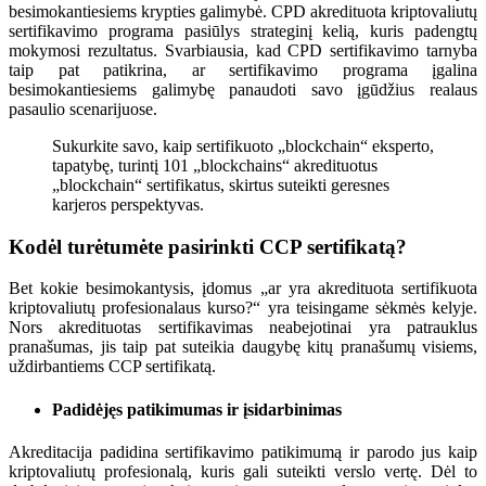
besimokantiesiems krypties galimybė. CPD akredituota kriptovaliutų
sertifikavimo programa pasiūlys strateginį kelią, kuris padengtų
mokymosi rezultatus. Svarbiausia, kad CPD sertifikavimo tarnyba
taip pat patikrina, ar sertifikavimo programa įgalina
besimokantiesiems galimybę panaudoti savo įgūdžius realaus
pasaulio scenarijuose.
Sukurkite savo, kaip sertifikuoto „blockchain“ eksperto,
tapatybę, turintį 101 „blockchains“ akredituotus
„blockchain“ sertifikatus, skirtus suteikti geresnes
karjeros perspektyvas.
Kodėl turėtumėte pasirinkti CCP sertifikatą?
Bet kokie besimokantysis, įdomus „ar yra akredituota sertifikuota
kriptovaliutų profesionalaus kurso?“ yra teisingame sėkmės kelyje.
Nors akredituotas sertifikavimas neabejotinai yra patrauklus
pranašumas, jis taip pat suteikia daugybę kitų pranašumų visiems,
uždirbantiems CCP sertifikatą.
Padidėjęs patikimumas ir įsidarbinimas
Akreditacija padidina sertifikavimo patikimumą ir parodo jus kaip
kriptovaliutų profesionalą, kuris gali suteikti verslo vertę. Dėl to