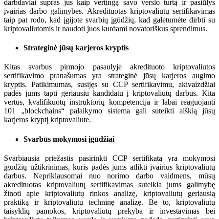
darbdaviai supras jus kaip vertingą savo verslo turtą ir pasiūlys
įvairias darbo galimybes. Akredituotas kriptovaliutų sertifikavimas
taip pat rodo, kad įgijote svarbių įgūdžių, kad galėtumėte dirbti su
kriptovaliutomis ir naudoti juos kurdami novatoriškus sprendimus.
Strateginė jūsų karjeros kryptis
Kitas svarbus pirmojo pasaulyje akredituoto kriptovaliutos
sertifikavimo pranašumas yra strateginė jūsų karjeros augimo
kryptis. Patikimumas, susijęs su CCP sertifikavimu, akivaizdžiai
padės jums tapti geriausiu kandidatu į kriptovaliutų darbus. Kita
vertus, kvalifikuotų instruktorių kompetencija ir labai reaguojanti
101 „blockchains“ palaikymo sistema gali suteikti aiškią jūsų
karjeros kryptį kriptovaliute.
Svarbūs mokymosi įgūdžiai
Svarbiausia priežastis pasirinkti CCP sertifikatą yra mokymosi
įgūdžių užtikrinimas, kuris padės jums atlikti įvairius kriptovaliutų
darbus. Nepriklausomai nuo norimo darbo vaidmens, mūsų
akredituotas kriptovaliutų sertifikavimas suteikia jums galimybę
žinoti apie kriptovaliutų rinkos analizę, kriptovaliutų geriausią
praktiką ir kriptovaliutų techninę analizę. Be to, kriptovaliutų
taisyklių pamokos, kriptovaliutų prekyba ir investavimas bei