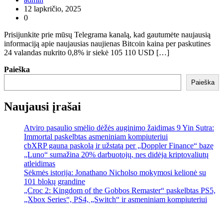
12 lapkričio, 2025
0
Prisijunkite prie mūsų Telegrama kanalą, kad gautumėte naujausią
informaciją apie naujausias naujienas Bitcoin kaina per paskutines
24 valandas nukrito 0,8% ir siekė 105 110 USD […]
Paieška
Paieška
Naujausi įrašai
Atviro pasaulio smėlio dėžės auginimo žaidimas 9 Yin Sutra:
Immortal paskelbtas asmeniniam kompiuteriui
cbXRP gauna paskolą ir užstatą per „Doppler Finance“ bazę
„Luno“ sumažina 20% darbuotojų, nes didėja kriptovaliutų
atleidimas
Sėkmės istorija: Jonathano Nicholso mokymosi kelionė su
101 blokų grandine
„Croc 2: Kingdom of the Gobbos Remaster“ paskelbtas PS5,
„Xbox Series“, PS4, „Switch“ ir asmeniniam kompiuteriui