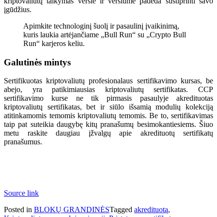
kriptovaliutų taikymas versle ir verslume padeda sustiprinti savo
įgūdžius.
Apimkite technologinį šuolį ir pasaulinį įvaikinimą,
kuris laukia artėjančiame „Bull Run“ su „Crypto Bull
Run“ karjeros keliu.
Galutinės mintys
Sertifikuotas kriptovaliutų profesionalaus sertifikavimo kursas, be
abejo, yra patikimiausias kriptovaliutų sertifikatas. CCP
sertifikavimo kurse ne tik pirmasis pasaulyje akredituotas
kriptovaliutų sertifikatas, bet ir siūlo išsamią modulių kolekciją
atitinkamomis temomis kriptovaliutų temomis. Be to, sertifikavimas
taip pat suteikia daugybę kitų pranašumų besimokantiesiems. Šiuo
metu raskite daugiau įžvalgų apie akredituotų sertifikatų
pranašumus.
Source link
Posted in
BLOKŲ GRANDINĖS
Tagged
akredituotą
,