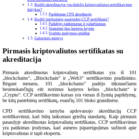
Kodėl akreditacija yra didelis kriptovaliutos sertifikavimo
dalykas?
Papildomas CPD akreditacija
Kodėl turėtumėte pasirinkti CCP sertifikatą?
Padidėjęs patikimumas ir įsidarbinimas
Strateginė jūsų karjeros kryptis
Svarbūs mokymosi įgūdžiai
Galutinės mintys
Pirmasis kriptovaliutos sertifikatas su
akreditacija
Pirmasis akredituotas kriptovaliutų sertifikatas yra iš 101
„blockchains“, „Blockchain“ ir „Web3“ sertifikavimo pradininko.
Bėgant metams, 101 „blockchains“ padėjo tūkstančiams
besimokančiųjų eiti norimus karjeros kelius „blockchain“ ir
„Crypto“. CCP sertifikavimo kursas yra vienas iš žymių papildymų,
be kitų pastebimų sertifikatų, esančių 101 bloko grandinėse.
CPD sertifikavimo tarnyba apdovanojo akreditaciją CCP
sertifikavimui, kad būtų laikomasi griežtų standartų. Kaip pirmasis
pasaulyje akredituotas kriptovaliutų sertifikatas, CCP sertifikavimas
yra patikimas įrodymas, kad asmens įsipareigojimas sužinoti apie
kriptovaliutas ir tapti ekspertu.