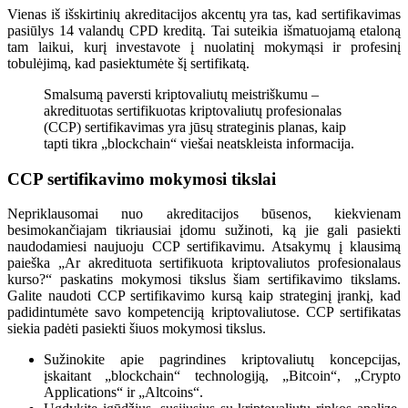
Vienas iš išskirtinių akreditacijos akcentų yra tas, kad sertifikavimas
pasiūlys 14 valandų CPD kreditą. Tai suteikia išmatuojamą etaloną
tam laikui, kurį investavote į nuolatinį mokymąsi ir profesinį
tobulėjimą, kad pasiektumėte šį sertifikatą.
Smalsumą paversti kriptovaliutų meistriškumu –
akredituotas sertifikuotas kriptovaliutų profesionalas
(CCP) sertifikavimas yra jūsų strateginis planas, kaip
tapti tikra „blockchain“ viešai neatskleista informacija.
CCP sertifikavimo mokymosi tikslai
Nepriklausomai nuo akreditacijos būsenos, kiekvienam
besimokančiajam tikriausiai įdomu sužinoti, ką jie gali pasiekti
naudodamiesi naujuoju CCP sertifikavimu. Atsakymų į klausimą
paieška „Ar akredituota sertifikuota kriptovaliutos profesionalaus
kurso?“ paskatins mokymosi tikslus šiam sertifikavimo tikslams.
Galite naudoti CCP sertifikavimo kursą kaip strateginį įrankį, kad
padidintumėte savo kompetenciją kriptovaliutose. CCP sertifikatas
siekia padėti pasiekti šiuos mokymosi tikslus.
Sužinokite apie pagrindines kriptovaliutų koncepcijas,
įskaitant „blockchain“ technologiją, „Bitcoin“, „Crypto
Applications“ ir „Altcoins“.