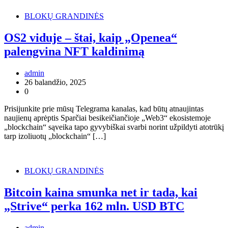
BLOKŲ GRANDINĖS
OS2 viduje – štai, kaip „Openea“
palengvina NFT kaldinimą
admin
26 balandžio, 2025
0
Prisijunkite prie mūsų Telegrama kanalas, kad būtų atnaujintas
naujienų aprėptis Sparčiai besikeičiančioje „Web3“ ekosistemoje
„blockchain“ sąveika tapo gyvybiškai svarbi norint užpildyti atotrūkį
tarp izoliuotų „blockchain“ […]
BLOKŲ GRANDINĖS
Bitcoin kaina smunka net ir tada, kai
„Strive“ perka 162 mln. USD BTC
admin