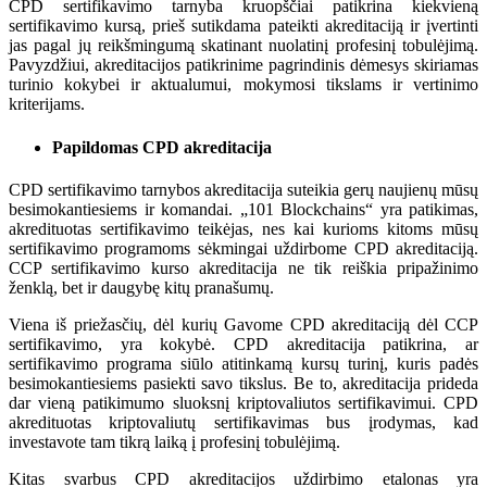
CPD sertifikavimo tarnyba kruopščiai patikrina kiekvieną
sertifikavimo kursą, prieš sutikdama pateikti akreditaciją ir įvertinti
jas pagal jų reikšmingumą skatinant nuolatinį profesinį tobulėjimą.
Pavyzdžiui, akreditacijos patikrinime pagrindinis dėmesys skiriamas
turinio kokybei ir aktualumui, mokymosi tikslams ir vertinimo
kriterijams.
Papildomas CPD akreditacija
CPD sertifikavimo tarnybos akreditacija suteikia gerų naujienų mūsų
besimokantiesiems ir komandai. „101 Blockchains“ yra patikimas,
akredituotas sertifikavimo teikėjas, nes kai kurioms kitoms mūsų
sertifikavimo programoms sėkmingai uždirbome CPD akreditaciją.
CCP sertifikavimo kurso akreditacija ne tik reiškia pripažinimo
ženklą, bet ir daugybę kitų pranašumų.
Viena iš priežasčių, dėl kurių Gavome CPD akreditaciją dėl CCP
sertifikavimo, yra kokybė. CPD akreditacija patikrina, ar
sertifikavimo programa siūlo atitinkamą kursų turinį, kuris padės
besimokantiesiems pasiekti savo tikslus. Be to, akreditacija prideda
dar vieną patikimumo sluoksnį kriptovaliutos sertifikavimui. CPD
akredituotas kriptovaliutų sertifikavimas bus įrodymas, kad
investavote tam tikrą laiką į profesinį tobulėjimą.
Kitas svarbus CPD akreditacijos uždirbimo etalonas yra