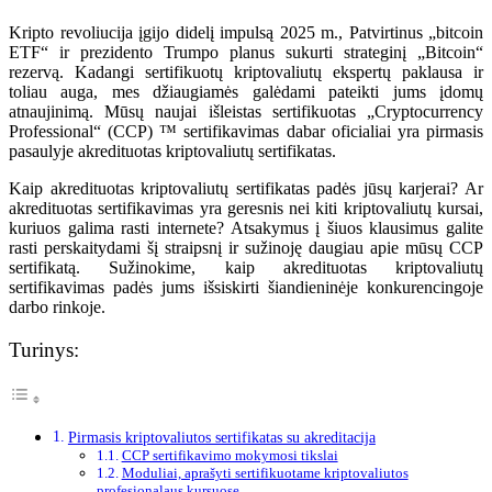
Kripto revoliucija įgijo didelį impulsą 2025 m., Patvirtinus „bitcoin
ETF“ ir prezidento Trumpo planus sukurti strateginį „Bitcoin“
rezervą. Kadangi sertifikuotų kriptovaliutų ekspertų paklausa ir
toliau auga, mes džiaugiamės galėdami pateikti jums įdomų
atnaujinimą. Mūsų naujai išleistas sertifikuotas „Cryptocurrency
Professional“ (CCP) ™ sertifikavimas dabar oficialiai yra pirmasis
pasaulyje akredituotas kriptovaliutų sertifikatas.
Kaip akredituotas kriptovaliutų sertifikatas padės jūsų karjerai? Ar
akredituotas sertifikavimas yra geresnis nei kiti kriptovaliutų kursai,
kuriuos galima rasti internete? Atsakymus į šiuos klausimus galite
rasti perskaitydami šį straipsnį ir sužinoję daugiau apie mūsų CCP
sertifikatą. Sužinokime, kaip akredituotas kriptovaliutų
sertifikavimas padės jums išsiskirti šiandieninėje konkurencingoje
darbo rinkoje.
Turinys:
Pirmasis kriptovaliutos sertifikatas su akreditacija
CCP sertifikavimo mokymosi tikslai
Moduliai, aprašyti sertifikuotame kriptovaliutos
profesionalaus kursuose