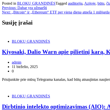
Posted in
BLOKŲ GRANDINĖS
Tagged
auditorija
,
Azijoje
,
būtų
,
či
Navigacija
Previous:
Dabar yra užmaršti
Next:
„Bitcoin“ ir „Ethereum“ ETF per vieną dieną atneša 1 milijardą
tarp
įrašų
Susiję įrašai
BLOKŲ GRANDINĖS
Kiyosaki, Dalio Warn apie pilietinį karą, K
admin
11 birželio, 2025
0
Prisijunkite prie mūsų Telegrama kanalas, kad būtų atnaujintas nauji
BLOKŲ GRANDINĖS
Dirbtinio intelekto optimizavimas (AIO): 