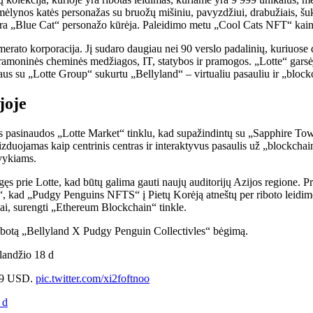
mėlynos katės personažas su bruožų mišiniu, pavyzdžiui, drabužiais, 
t yra „Blue Cat“ personažo kūrėja. Paleidimo metu „Cool Cats NFT“ ka
merato korporacija. Jį sudaro daugiau nei 90 verslo padalinių, kuriuos
pramoninės cheminės medžiagos, IT, statybos ir pramogos. „Lotte“ garsėj
aus su „Lotte Group“ sukurtu „Bellyland“ – virtualiu pasauliu ir „bloc
joje
las pasinaudos „Lotte Market“ tinklu, kad supažindintų su „Sapphire Tow
uojamas kaip centrinis centras ir interaktyvus pasaulis už „blockchain“
įvykiams.
ngęs prie Lotte, kad būtų galima gauti naujų auditorijų Azijos regione. 
“, kad „Pudgy Penguins NFTS“ į Pietų Korėją atneštų per riboto leid
iai, surengti „Ethereum Blockchain“ tinkle.
ribotą „Bellyland X Pudgy Penguin Collectivles“ bėgimą.
alandžio 18 d
299 USD.
pic.twitter.com/xi2foftnoo
 d