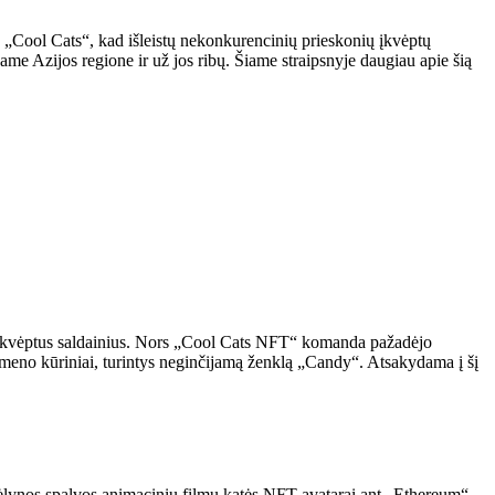
su „Cool Cats“, kad išleistų nekonkurencinių prieskonių įkvėptų
ame Azijos regione ir už jos ribų. Šiame straipsnyje daugiau apie šią
o įkvėptus saldainius. Nors „Cool Cats NFT“ komanda pažadėjo
 meno kūriniai, turintys neginčijamą ženklą „Candy“. Atsakydama į šį
mėlynos spalvos animacinių filmų katės NFT avatarai ant „Ethereum“