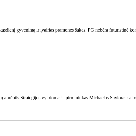
ų kasdienį gyvenimą ir įvairias pramonės šakas. PG nebėra futuristinė kon
nų aprėptis Strategijos vykdomasis pirmininkas Michaelas Sayloras sako,