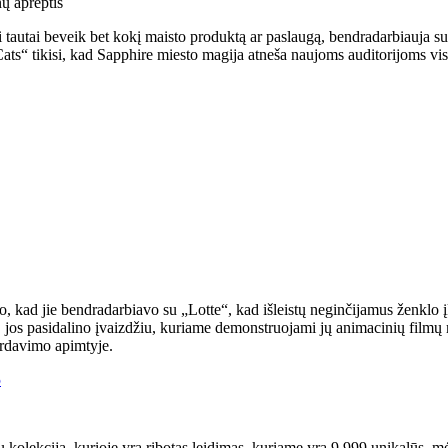
nų aprėptis
ti tautai beveik bet kokį maisto produktą ar paslaugą, bendradarbiauja 
ats“ tikisi, kad Sapphire miesto magija atneša naujoms auditorijoms vis
, kad jie bendradarbiavo su „Lotte“, kad išleistų neginčijamus ženkl
s, jos pasidalino įvaizdžiu, kuriame demonstruojami jų animacinių filmų
ardavimo apimtyje.
5
 kolekcija, kurioje yra ribotas leidimas, kuriame yra 9 999 unikalūs, 