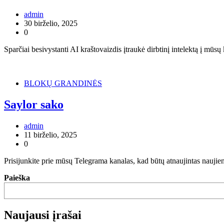
admin
30 birželio, 2025
0
Sparčiai besivystanti AI kraštovaizdis įtraukė dirbtinį intelektą į mūs
BLOKŲ GRANDINĖS
Saylor sako
admin
11 birželio, 2025
0
Prisijunkite prie mūsų Telegrama kanalas, kad būtų atnaujintas naujie
Paieška
Naujausi įrašai