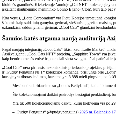
blokinės grandinės. Kiekvienoje šaunioje „Cat NFT“ kolekcijoje yra 
įskaitant skaitmeninio menininko Colino Egano (Clon), kuri taip pa
Kita vertus, „Lotte Corporation“ yra Pietų Korėjos tarptautinė konglo
šakomis kaip saldainių gamyba, gėrimai, viešbučiai, greitas maistas, 
užkandžiai, saldumynai ir gėrimai. „Cool Cats“ glaudžiai bendradarbi
Šaunios katės atgauna naują auditoriją Azi
Pagal naująją integraciją „Cool Cats“ tikisi, kad „Lotte Market“ tink
Atsižvelgiant į „Cool Cats NFT“ projektą, „Sapphire Town“ yra įsivaizd
kaip bendruomenės erdvė ir potenciali vieta svaiginančiai patirčiai ir 
„Cool Cats“ nėra pirmasis nekontaktinis prieskonio projektas, prisiju
ir „Pudgy Penguins NFT“ kolekcijos komanda, prisijungė prie „Lotte
kurioje yra ribotas leidimas, kuriame yra 8 888 mieli pingvinų paukšč
Mes bendradarbiausime su „Lotte’s Bellyland“, kad atliktume 
Šie kolekcionuojami daiktai pasirodys tiesiogiai penktadienį, b
Yra tik 500 kolekcionuojamų daiktų, kurių kiekviena yra po 
– „Pudgy Penguins“ (@pudgypenguins)
2025 m. Balandžio 17