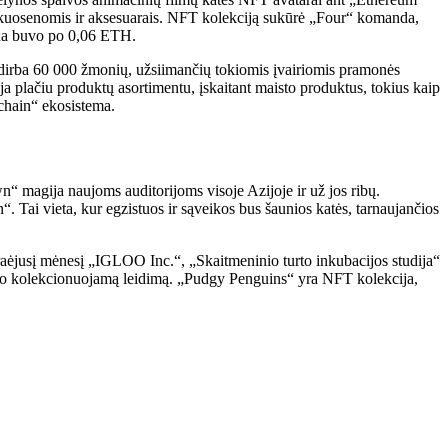
šukuosenomis ir aksesuarais. NFT kolekciją sukūrė „Four“ komanda,
ina buvo po 0,06 ETH.
e dirba 60 000 žmonių, užsiimančių tokiomis įvairiomis pramonės
a plačiu produktų asortimentu, įskaitant maisto produktus, tokius kaip
kchain“ ekosistema.
n“ magija naujoms auditorijoms visoje Azijoje ir už jos ribų.
. Tai vieta, kur egzistuos ir sąveikos bus šaunios katės, tarnaujančios
Praėjusį mėnesį „IGLOO Inc.“, „Skaitmeninio turto inkubacijos studija“
imo kolekcionuojamą leidimą. „Pudgy Penguins“ yra NFT kolekcija,