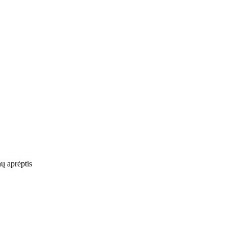
nų aprėptis