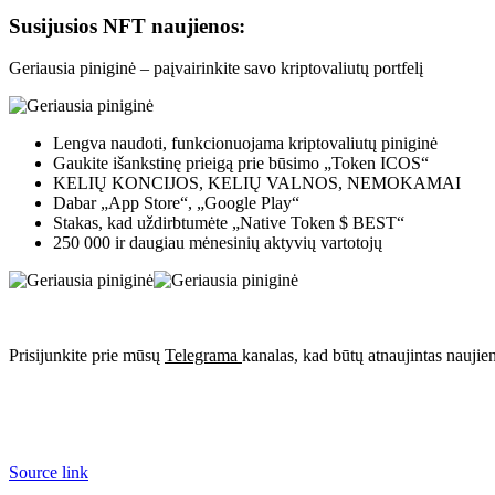
Susijusios NFT naujienos:
Geriausia piniginė – paįvairinkite savo kriptovaliutų portfelį
Lengva naudoti, funkcionuojama kriptovaliutų piniginė
Gaukite išankstinę prieigą prie būsimo „Token ICOS“
KELIŲ KONCIJOS, KELIŲ VALNOS, NEMOKAMAI
Dabar „App Store“, „Google Play“
Stakas, kad uždirbtumėte „Native Token $ BEST“
250 000 ir daugiau mėnesinių aktyvių vartotojų
Prisijunkite prie mūsų
Telegrama
kanalas, kad būtų atnaujintas naujie
Source link