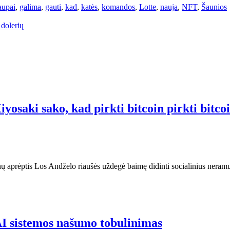
aupai
,
galima
,
gauti
,
kad
,
katės
,
komandos
,
Lotte
,
nauja
,
NFT
,
Šaunios
 dolerių
iyosaki sako, kad pirkti bitcoin pirkti bitco
enų aprėptis Los Andželo riaušės uždegė baimę didinti socialinius nera
AI sistemos našumo tobulinimas