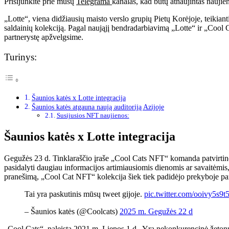
Prisijunkite prie mūsų
Telegrama
kanalas, kad būtų atnaujintas naujie
„Lotte“, viena didžiausių maisto verslo grupių Pietų Korėjoje, teikian
saldainių kolekciją. Pagal naująjį bendradarbiavimą „Lotte“ ir „Cool C
partnerystę apžvelgsime.
Turinys:
Šaunios katės x Lotte integracija
Šaunios katės atgauna naują auditoriją Azijoje
Susijusios NFT naujienos:
Šaunios katės x Lotte integracija
Gegužės 23 d. Tinklaraščio įraše „Cool Cats NFT“ komanda patvirtino
pasidalyti daugiau informacijos artimiausiomis dienomis ar savaitėmi
pranešimą, „Cool Cat NFT“ kolekcija šiek tiek padidėjo prekyboje p
Tai yra paskutinis mūsų tweet gijoje.
pic.twitter.com/ooivy5s9t
– Šaunios katės (@Coolcats)
2025 m. Gegužės 22 d
„Cool Cats“, paleista 2021 m. Liepos 1 d., Yra nekonkurencinė žetonų