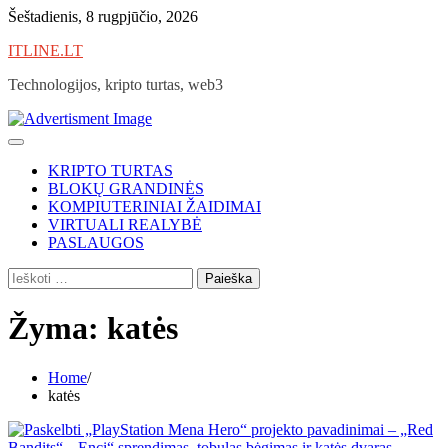
Skip
Šeštadienis, 8 rugpjūčio, 2026
to
ITLINE.LT
content
Technologijos, kripto turtas, web3
KRIPTO TURTAS
BLOKŲ GRANDINĖS
KOMPIUTERINIAI ŽAIDIMAI
VIRTUALI REALYBĖ
PASLAUGOS
Ieškoti:
Žyma:
katės
Home
katės