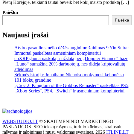
Pietų Korėjoje, teikianti tautai beveik bet kokį maisto produktą […]
Paieška
Paieška
Naujausi įrašai
Atviro pasaulio smėlio dėžės auginimo žaidimas 9 Yin Sutra:
Immortal paskelbtas asmeniniam kompiuteriui
cbXRP gauna paskolą ir užstatą per „Doppler Finance“ bazę
„Luno“ sumažina 20% darbuotojų, nes didėja kriptovaliutų
atleidimas
Sėkmės istorija: Jonathano Nicholso mokymosi kelionė su
101 blokų grandine
„Croc 2: Kingdom of the Gobbos Remaster“ paskelbtas PS5,
„Xbox Series“, PS4, „Switch“ ir asmeniniam kompiuteriui
WEBSTUDIO.LT
© SKAITMENINIO MARKETINGO
PASLAUGOS. SEO tekstų rašymas, turinio kūrimas, straipsnių
rašymas ir talpinimas į mūsų valdomas svetaines. 2026
ITLINE.LT