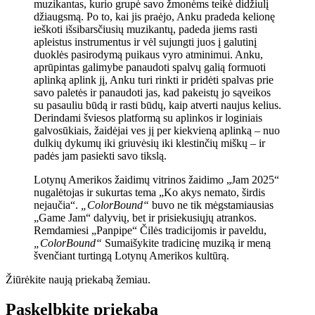
muzikantas, kurio grupė savo žmonėms teikė didžiulį
džiaugsmą. Po to, kai jis praėjo, Anku pradeda kelionę
ieškoti išsibarsčiusių muzikantų, padeda jiems rasti
apleistus instrumentus ir vėl sujungti juos į galutinį
duoklės pasirodymą puikaus vyro atminimui. Anku,
aprūpintas galimybe panaudoti spalvų galią formuoti
aplinką aplink jį, Anku turi rinkti ir pridėti spalvas prie
savo paletės ir panaudoti jas, kad pakeistų jo sąveikos
su pasauliu būdą ir rasti būdų, kaip atverti naujus kelius.
Derindami šviesos platformą su aplinkos ir loginiais
galvosūkiais, žaidėjai ves jį per kiekvieną aplinką – nuo
dulkių dykumų iki griuvėsių iki klestinčių miškų – ir
padės jam pasiekti savo tikslą.
Lotynų Amerikos žaidimų vitrinos žaidimo „Jam 2025“
nugalėtojas ir sukurtas tema „Ko akys nemato, širdis
nejaučia“.
„ColorBound“
buvo ne tik mėgstamiausias
„Game Jam“ dalyvių, bet ir prisiekusiųjų atrankos.
Remdamiesi „Panpipe“ Čilės tradicijomis ir paveldu,
„ColorBound“
Sumaišykite tradicinę muziką ir meną
švenčiant turtingą Lotynų Amerikos kultūrą.
Žiūrėkite naują priekabą žemiau.
Paskelbkite priekabą