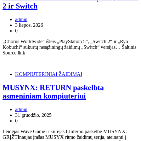
2 ir Switch
admin
3 liepos, 2026
0
„Chorus Worldwide“ išleis „PlayStation 5“, „Switch 2“ ir „Ryo
Kobuchi“ sukurtų nesąžiningų žaidimų „Switch“ versijas… Šaltinis
Source link
KOMPIUTERINIAI ŽAIDIMAI
MUSYNX: RETURN paskelbta
asmeniniam kompiuteriui
admin
31 gruodžio, 2025
0
Leidėjas Wave Game ir kūrėjas I-Inferno paskelbė MUSYNX:
GRĮŽTInaujas įrašas MUSYX ritmo žaidimų serija, ateinanti į