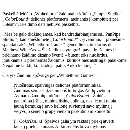
Paskelbė leidėjo „Whitethorn“ žaidimai ir kūrėjų „Panpie Studio“
„ColorBound“
dėlionės platformeris, ateinantis į kompiuterį per
„Steam“. Išleidimo data nebuvo paskelbta.
„Mes be galo didžiuojamės, kad bendradarbiaujame su„ PanPipe
Studio “, kad atneštumėte
„ColorBound“
Gyvenimui, – pranešime
spaudai sakė „Whitethorn Games“ generalinis direktorius dr.
Matthew White’as. – Šis žaidimas yra graži paveldo, šeimos ir
prieinamo žaidimo dizaino šventė – būtent toks nuoširdus,
įtraukiantis ir prieinamas žaidimus, kuriuos mes aistringai palaikome.
Negalime laukti, kol žaidėjai patirs Anku kelionę. “
Čia yra žaidimo apžvalga per „Whitethorn Games“:
Nuoširdus, spalvingas dėlionės platformininkas,
žaidimas semiasi įkvėpimo iš turtingos Andų vietinių
Aymaros žmonių kultūros.
„ColorBound“
Žaidėjai
panardina į šiltą, minimalistinę aplinką, nes jie nukreipia
jauną berniuką į savo kelionę suvienyti savo mylimąjį
vėlyvojo senelio grupę vienam paskutiniam koncertui.
Į
„ColorBound“
Spalvos galia yra raktas į priekį atverti
kelią į priekį. Jaunasis Anku senelis buvo mylimas