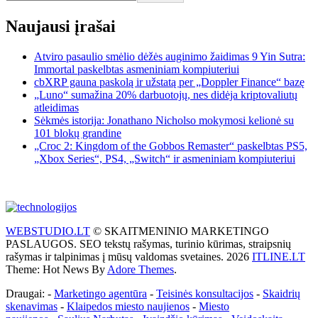
Naujausi įrašai
Atviro pasaulio smėlio dėžės auginimo žaidimas 9 Yin Sutra:
Immortal paskelbtas asmeniniam kompiuteriui
cbXRP gauna paskolą ir užstatą per „Doppler Finance“ bazę
„Luno“ sumažina 20% darbuotojų, nes didėja kriptovaliutų
atleidimas
Sėkmės istorija: Jonathano Nicholso mokymosi kelionė su
101 blokų grandine
„Croc 2: Kingdom of the Gobbos Remaster“ paskelbtas PS5,
„Xbox Series“, PS4, „Switch“ ir asmeniniam kompiuteriui
WEBSTUDIO.LT
© SKAITMENINIO MARKETINGO
PASLAUGOS. SEO tekstų rašymas, turinio kūrimas, straipsnių
rašymas ir talpinimas į mūsų valdomas svetaines. 2026
ITLINE.LT
Theme: Hot News By
Adore Themes
.
Draugai: -
Marketingo agentūra
-
Teisinės konsultacijos
-
Skaidrių
skenavimas
-
Klaipedos miesto naujienos
-
Miesto