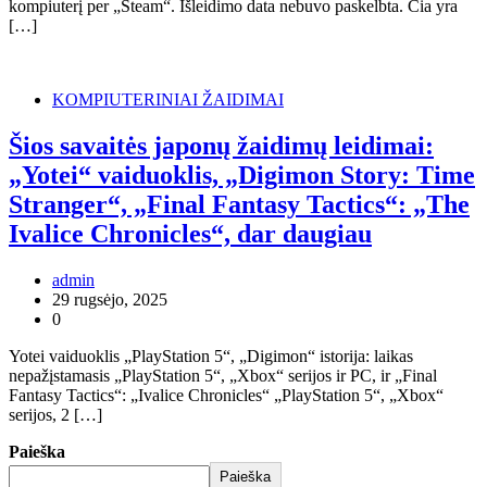
kompiuterį per „Steam“. Išleidimo data nebuvo paskelbta. Čia yra
[…]
KOMPIUTERINIAI ŽAIDIMAI
Šios savaitės japonų žaidimų leidimai:
„Yotei“ vaiduoklis, „Digimon Story: Time
Stranger“, „Final Fantasy Tactics“: „The
Ivalice Chronicles“, dar daugiau
admin
29 rugsėjo, 2025
0
Yotei vaiduoklis „PlayStation 5“, „Digimon“ istorija: laikas
nepažįstamasis „PlayStation 5“, „Xbox“ serijos ir PC, ir „Final
Fantasy Tactics“: „Ivalice Chronicles“ „PlayStation 5“, „Xbox“
serijos, 2 […]
Paieška
Paieška