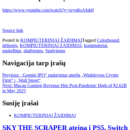
https://www.youtube.com/watch?v=xryu8oAfqb0
Source link
Posted in
KOMPIUTERINIAI ŽAIDIMAI
Tagged
Colorbound
,
dėlionės
,
KOMPIUTERINIAI ZAIDIMAI
,
kompiuteriui
,
paskelbtas
,
platformos
,
Spalvingas
Navigacija tarp įrašų
Previous:
„Gemini IPO“ padavimas atneša „Winklevoss Crypto
Firm“ į „Wall Street“
Next:
Macau Gaming Revenue Hits Post-Pandemic High of $2.62B
in May 2025
Susiję įrašai
KOMPIUTERINIAI ŽAIDIMAI
SKY THE SCRAPER ateina į PS5, Switch