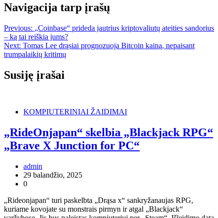
Navigacija tarp įrašų
Previous:
„Coinbase“ prideda jautrius kriptovaliutų ateities sandorius
– ką tai reiškia jums?
Next:
Tomas Lee drąsiai prognozuoja Bitcoin kainą, nepaisant
trumpalaikių kritimų
Susiję įrašai
KOMPIUTERINIAI ŽAIDIMAI
„RideOnjapan“ skelbia „Blackjack RPG“
„Brave X Junction for PC“
admin
29 balandžio, 2025
0
„Rideonjapan“ turi paskelbta „Drąsa x“ sankryžanaujas RPG,
kuriame kovojate su monstrais pirmyn ir atgal „Blackjack“
varžybose. Jis bus paleistas kompiuteriui per „Steam“. Išleidimo data