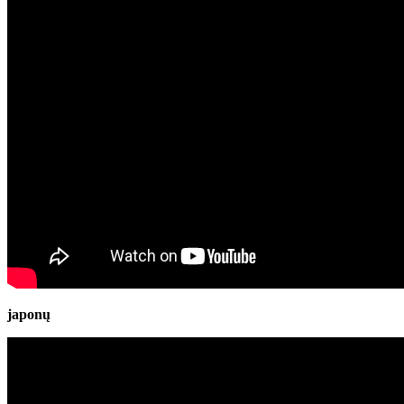
japonų