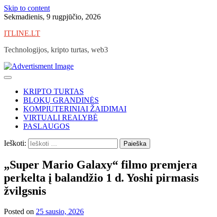
Skip to content
Sekmadienis, 9 rugpjūčio, 2026
ITLINE.LT
Technologijos, kripto turtas, web3
KRIPTO TURTAS
BLOKŲ GRANDINĖS
KOMPIUTERINIAI ŽAIDIMAI
VIRTUALI REALYBĖ
PASLAUGOS
Ieškoti:
„Super Mario Galaxy“ filmo premjera
perkelta į balandžio 1 d. Yoshi pirmasis
žvilgsnis
Posted on
25 sausio, 2026