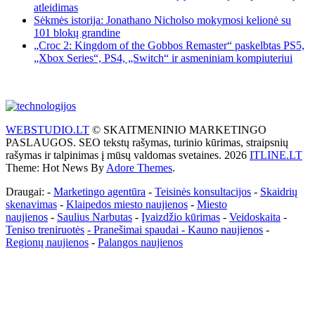
atleidimas
Sėkmės istorija: Jonathano Nicholso mokymosi kelionė su
101 blokų grandine
„Croc 2: Kingdom of the Gobbos Remaster“ paskelbtas PS5,
„Xbox Series“, PS4, „Switch“ ir asmeniniam kompiuteriui
WEBSTUDIO.LT
© SKAITMENINIO MARKETINGO
PASLAUGOS. SEO tekstų rašymas, turinio kūrimas, straipsnių
rašymas ir talpinimas į mūsų valdomas svetaines. 2026
ITLINE.LT
Theme: Hot News By
Adore Themes
.
Draugai: -
Marketingo agentūra
-
Teisinės konsultacijos
-
Skaidrių
skenavimas
-
Klaipedos miesto naujienos
-
Miesto
naujienos
-
Saulius Narbutas
-
Įvaizdžio kūrimas
-
Veidoskaita
-
Teniso treniruotės
- Pranešimai spaudai -
Kauno naujienos
-
Regionų naujienos
-
Palangos naujienos