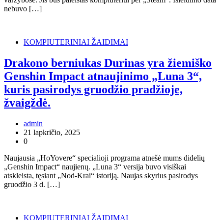
nebuvo […]
KOMPIUTERINIAI ŽAIDIMAI
Drakono berniukas Durinas yra žiemiško
Genshin Impact atnaujinimo „Luna 3“,
kuris pasirodys gruodžio pradžioje,
žvaigždė.
admin
21 lapkričio, 2025
0
Naujausia „HoYovere“ specialioji programa atnešė mums didelių
„Genshin Impact“ naujienų. „Luna 3“ versija buvo visiškai
atskleista, tęsiant „Nod-Krai“ istoriją. Naujas skyrius pasirodys
gruodžio 3 d. […]
KOMPIUTERINIAI ŽAIDIMAI