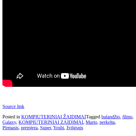
Source link
Posted in
KOMPIUTERINIAI ŽAIDIMAI
Tagged
balandžio
,
filmo
,
Galaxy
,
KOMPIUTERINIAI ZAIDIMAI
,
Mario
,
perkelta
,
Pirmasis
,
premjera
,
Super
,
Yoshi
,
žvilgsnis