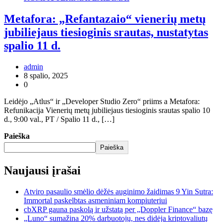
Metafora: „Refantazaio“ vienerių metų
jubiliejaus tiesioginis srautas, nustatytas
spalio 11 d.
admin
8 spalio, 2025
0
Leidėjo „Atlus“ ir „Developer Studio Zero“ priims a Metafora:
Refunikacija Vienerių metų jubiliejaus tiesioginis srautas spalio 10
d., 9:00 val., PT / Spalio 11 d., […]
Paieška
Paieška
Naujausi įrašai
Atviro pasaulio smėlio dėžės auginimo žaidimas 9 Yin Sutra:
Immortal paskelbtas asmeniniam kompiuteriui
cbXRP gauna paskolą ir užstatą per „Doppler Finance“ bazę
„Luno“ sumažina 20% darbuotojų, nes didėja kriptovaliutų