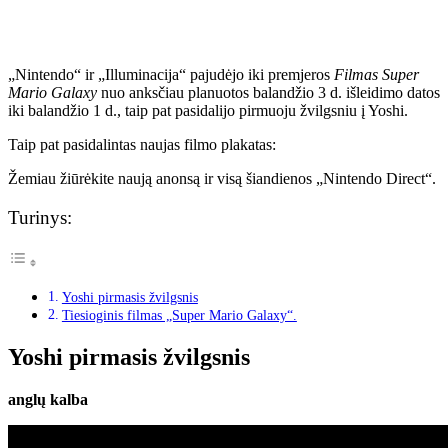
„Nintendo“ ir „Illuminacija“ pajudėjo iki premjeros
Filmas Super
Mario Galaxy
nuo anksčiau planuotos balandžio 3 d. išleidimo datos
iki balandžio 1 d., taip pat pasidalijo pirmuoju žvilgsniu į Yoshi.
Taip pat pasidalintas naujas filmo plakatas:
Žemiau žiūrėkite naują anonsą ir visą šiandienos „Nintendo Direct“.
Turinys:
Yoshi pirmasis žvilgsnis
Tiesioginis filmas „Super Mario Galaxy“.
Yoshi pirmasis žvilgsnis
anglų kalba