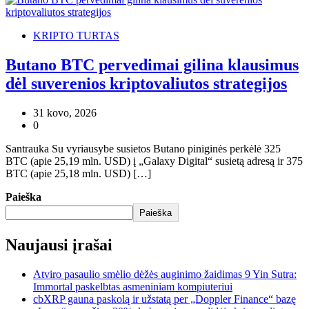
KRIPTO TURTAS
Butano BTC pervedimai gilina klausimus
dėl suverenios kriptovaliutos strategijos
31 kovo, 2026
0
Santrauka Su vyriausybe susietos Butano piniginės perkėlė 325
BTC (apie 25,19 mln. USD) į „Galaxy Digital“ susietą adresą ir 375
BTC (apie 25,18 mln. USD) […]
Paieška
Paieška
Naujausi įrašai
Atviro pasaulio smėlio dėžės auginimo žaidimas 9 Yin Sutra:
Immortal paskelbtas asmeniniam kompiuteriui
cbXRP gauna paskolą ir užstatą per „Doppler Finance“ bazę