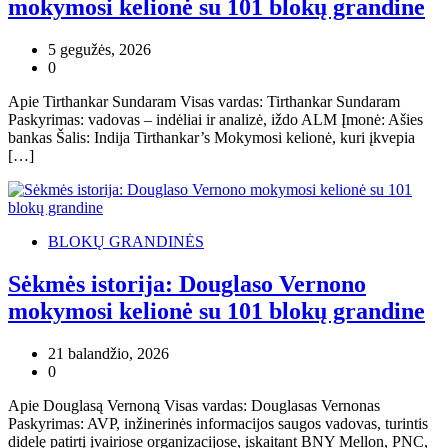
mokymosi kelionė su 101 blokų grandine
5 gegužės, 2026
0
Apie Tirthankar Sundaram Visas vardas: Tirthankar Sundaram
Paskyrimas: vadovas – indėliai ir analizė, iždo ALM Įmonė: Ašies
bankas Šalis: Indija Tirthankar’s Mokymosi kelionė, kuri įkvepia
[…]
BLOKŲ GRANDINĖS
Sėkmės istorija: Douglaso Vernono
mokymosi kelionė su 101 blokų grandine
21 balandžio, 2026
0
Apie Douglasą Vernoną Visas vardas: Douglasas Vernonas
Paskyrimas: AVP, inžinerinės informacijos saugos vadovas, turintis
didelę patirtį įvairiose organizacijose, įskaitant BNY Mellon, PNC,