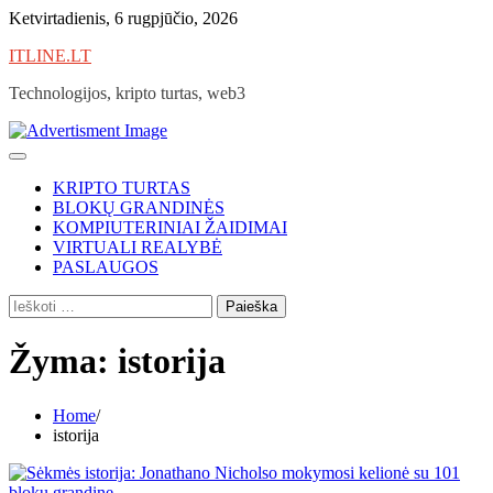
Skip
Ketvirtadienis, 6 rugpjūčio, 2026
to
ITLINE.LT
content
Technologijos, kripto turtas, web3
KRIPTO TURTAS
BLOKŲ GRANDINĖS
KOMPIUTERINIAI ŽAIDIMAI
VIRTUALI REALYBĖ
PASLAUGOS
Ieškoti:
Žyma:
istorija
Home
istorija