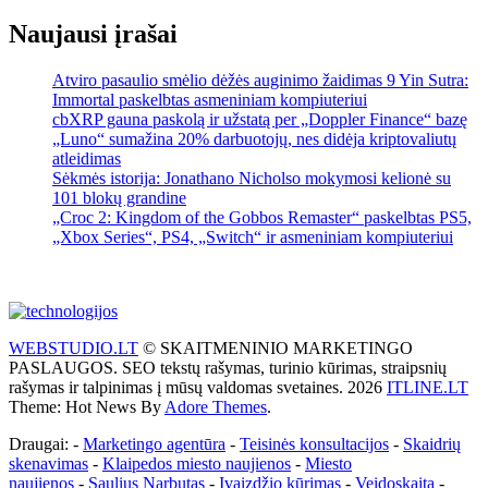
Naujausi įrašai
Atviro pasaulio smėlio dėžės auginimo žaidimas 9 Yin Sutra:
Immortal paskelbtas asmeniniam kompiuteriui
cbXRP gauna paskolą ir užstatą per „Doppler Finance“ bazę
„Luno“ sumažina 20% darbuotojų, nes didėja kriptovaliutų
atleidimas
Sėkmės istorija: Jonathano Nicholso mokymosi kelionė su
101 blokų grandine
„Croc 2: Kingdom of the Gobbos Remaster“ paskelbtas PS5,
„Xbox Series“, PS4, „Switch“ ir asmeniniam kompiuteriui
WEBSTUDIO.LT
© SKAITMENINIO MARKETINGO
PASLAUGOS. SEO tekstų rašymas, turinio kūrimas, straipsnių
rašymas ir talpinimas į mūsų valdomas svetaines. 2026
ITLINE.LT
Theme: Hot News By
Adore Themes
.
Draugai: -
Marketingo agentūra
-
Teisinės konsultacijos
-
Skaidrių
skenavimas
-
Klaipedos miesto naujienos
-
Miesto
naujienos
-
Saulius Narbutas
-
Įvaizdžio kūrimas
-
Veidoskaita
-