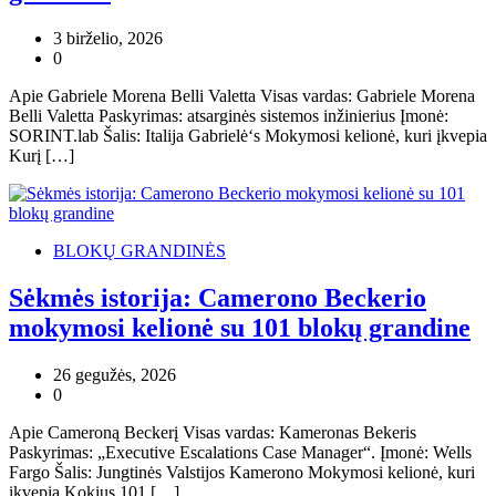
3 birželio, 2026
0
Apie Gabriele Morena Belli Valetta Visas vardas: Gabriele Morena
Belli Valetta Paskyrimas: atsarginės sistemos inžinierius Įmonė:
SORINT.lab Šalis: Italija Gabrielė‘s Mokymosi kelionė, kuri įkvepia
Kurį […]
BLOKŲ GRANDINĖS
Sėkmės istorija: Camerono Beckerio
mokymosi kelionė su 101 blokų grandine
26 gegužės, 2026
0
Apie Cameroną Beckerį Visas vardas: Kameronas Bekeris
Paskyrimas: „Executive Escalations Case Manager“. Įmonė: Wells
Fargo Šalis: Jungtinės Valstijos Kamerono Mokymosi kelionė, kuri
įkvepia Kokius 101 […]