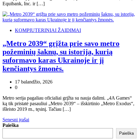
Equibank, Inc. ir […]
KOMPIUTERINIAI ŽAIDIMAI
„Metro 2039“ grįžta prie savo metro
požeminių šaknų, su istorija, kurią
suformavo karas Ukrainoje ir jį
kenčiantys žmonės.
17 balandžio, 2026
0
Metro serija pagaliau oficialiai grįžta su nauja dalimi. „4A Games“
ką tik pristatė pasauliui „Metro 2039“ – išskirtinio „Metro Exodus“,
išleisto 2019 m., tęsinį. Tačiau […]
Navigacija
Senesni įrašai
Paieška
tarp
Paieška
įrašų