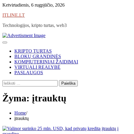
Skip
Ketvirtadienis, 6 rugpjūčio, 2026
to
ITLINE.LT
content
Technologijos, kripto turtas, web3
KRIPTO TURTAS
BLOKŲ GRANDINĖS
KOMPIUTERINIAI ŽAIDIMAI
VIRTUALI REALYBĖ
PASLAUGOS
Ieškoti:
Žyma:
įtrauktų
Home
įtrauktų