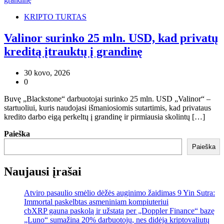
KRIPTO TURTAS
Valinor surinko 25 mln. USD, kad privatų
kreditą įtrauktų į grandinę
30 kovo, 2026
0
Buvę „Blackstone“ darbuotojai surinko 25 mln. USD „Valinor“ –
startuoliui, kuris naudojasi išmaniosiomis sutartimis, kad privataus
kredito darbo eigą perkeltų į grandinę ir pirmiausia skolintų […]
Paieška
Paieška
Naujausi įrašai
Atviro pasaulio smėlio dėžės auginimo žaidimas 9 Yin Sutra:
Immortal paskelbtas asmeniniam kompiuteriui
cbXRP gauna paskolą ir užstatą per „Doppler Finance“ bazę
„Luno“ sumažina 20% darbuotojų, nes didėja kriptovaliutų